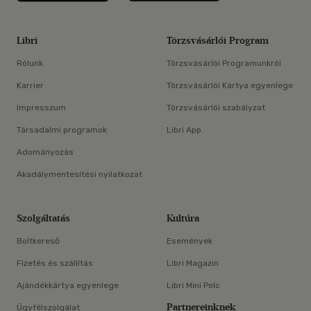
Libri
Törzsvásárlói Program
Rólunk
Törzsvásárlói Programunkról
Karrier
Törzsvásárlói Kártya egyenlege
Impresszum
Törzsvásárlói szabályzat
Társadalmi programok
Libri App
Adományozás
Akadálymentesítési nyilatkozat
Szolgáltatás
Kultúra
Boltkereső
Események
Fizetés és szállítás
Libri Magazin
Ajándékkártya egyenlege
Libri Mini Polc
Partnereinknek
Ügyfélszolgálat