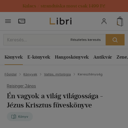
Kulacs / strandtáska most csak 1499 Ft!
Törzsvásárlói Kártya adatai
Részletes keresés
Könyvek
E-könyvek
Hangoskönyvek
Antikvár
Zene,
Főoldal
Könyvek
Vallás, mitológia
Kereszténység
Reisinger János
Én vagyok a világ világossága
-
Jézus Krisztus füveskönyve
Könyv