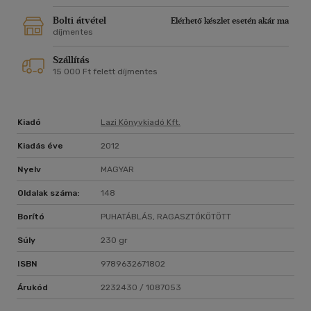
Bolti átvétel
Elérhető készlet esetén akár ma
díjmentes
Szállítás
15 000 Ft felett díjmentes
Kiadó
Lazi Könyvkiadó Kft.
Kiadás éve
2012
Nyelv
MAGYAR
Oldalak száma:
148
Borító
PUHATÁBLÁS, RAGASZTÓKÖTÖTT
Súly
230 gr
ISBN
9789632671802
Árukód
2232430 / 1087053