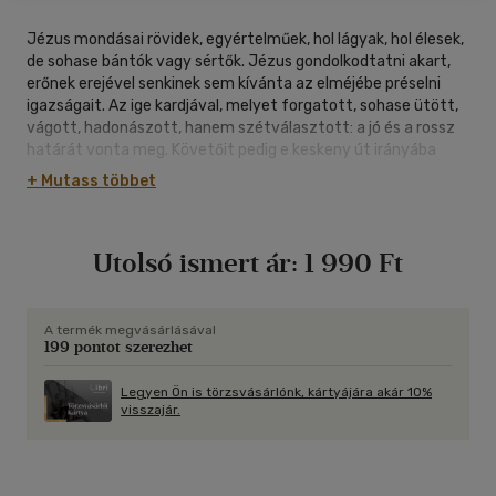
Jézus mondásai rövidek, egyértelműek, hol lágyak, hol élesek,
de sohase bántók vagy sértők. Jézus gondolkodtatni akart,
erőnek erejével senkinek sem kívánta az elméjébe préselni
igazságait. Az ige kardjával, melyet forgatott, sohase ütött,
vágott, hadonászott, hanem szétválasztott: a jó és a rossz
határát vonta meg. Követőit pedig e keskeny út irányába
terelte, igazította.
+ Mutass többet
Utolsó ismert ár:
1 990 Ft
A termék megvásárlásával
199 pontot szerezhet
Legyen Ön is törzsvásárlónk, kártyájára akár 10%
visszajár.