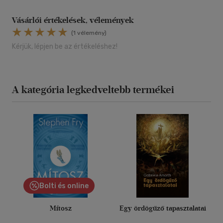
Vásárlói értékelések, vélemények
(1 vélemény)
Kérjük, lépjen be az értékeléshez!
A kategória legkedveltebb termékei
Bolti és online
Mítosz
Egy ördögűző tapasztalatai