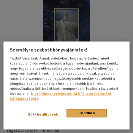
Személyre szabott könyvajánlatok!
Tisztelt Vásárlónk! Annak érdekében, hogy az ízléséhez minél
közelebb álló könyveket tudjunk a figyelmébe ajánlani, arra kérjük,
hogy fogadja el az ehhez szükséges cookie-kat a „Rendben” gomb
megnyomásával. Ennek hiányában weboldalunk csak a weboldal
használata szempontjából legszükségesebb cookie-kat telepíti a
böngészőjébe, de cookie-preferenciáit később is bármikor
módosíthatja a Süti beállítások menüpontban. További részletekért
olvassa el a
Libri Könyvkereskedelmi Kft. adatkezelési
tájékoztatóját
!
Kívánságlistához adom
Megosztom
Rendben
Süti beállítások
(1 vélemény)
Lazi Könyvkiadó Kft.
|
2012
|
magyar nyelvű
|
puhatáblás,
ragasztókötött
|
148 oldal