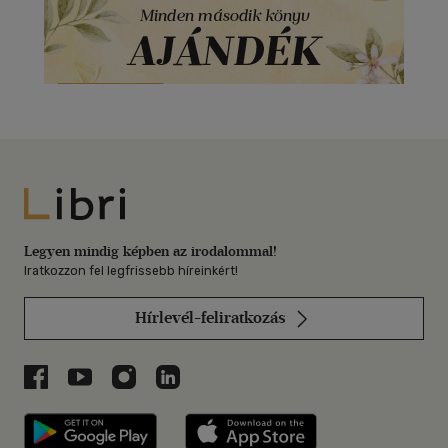
Libri
Legyen mindig képben az irodalommal!
Iratkozzon fel legfrissebb híreinkért!
Hírlevél-feliratkozás
Libri a Facebookon
Libri a Youtube-on
Libri az Instagramon
Libri a LinkedInen
Libri applikáció Szerezd meg: Google P
Libri applikáció 