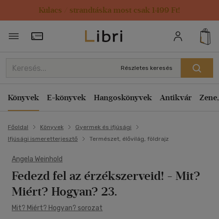
Kulacs / strandtáska most csak 1499 Ft!
Törzsvásárlói Kártya adatai
Részletes keresés
Könyvek
E-könyvek
Hangoskönyvek
Antikvár
Zene,
Főoldal
Könyvek
Gyermek és ifjúsági
Ifjúsági ismeretterjesztő
Természet, élővilág, földrajz
Angela Weinhold
Fedezd fel az érzékszerveid!
- Mit?
Miért? Hogyan? 23.
Mit? Miért? Hogyan? sorozat