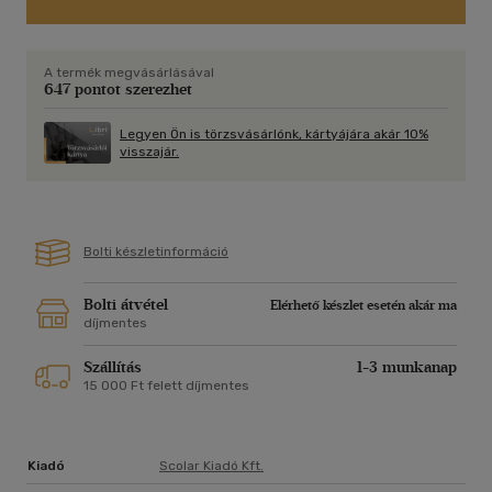
közel 50 titkos ablakot rejt, melyek fedelét felnyitva a
gyerekek kielégíthetik a kíváncsiságukat.
A termék megvásárlásával
647 pontot szerezhet
Legyen Ön is törzsvásárlónk, kártyájára akár 10%
visszajár.
Bolti készletinformáció
Bolti átvétel
Elérhető készlet esetén akár ma
díjmentes
Szállítás
1-3 munkanap
15 000 Ft felett díjmentes
Kiadó
Scolar Kiadó Kft.