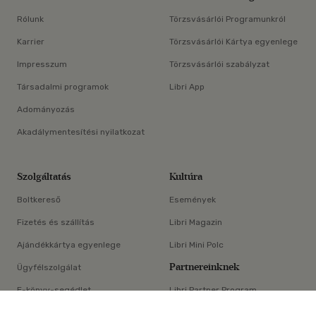
Rólunk
Törzsvásárlói Programunkról
Karrier
Törzsvásárlói Kártya egyenlege
Impresszum
Törzsvásárlói szabályzat
Társadalmi programok
Libri App
Adományozás
Akadálymentesítési nyilatkozat
Szolgáltatás
Kultúra
Boltkereső
Események
Fizetés és szállítás
Libri Magazin
Ajándékkártya egyenlege
Libri Mini Polc
Partnereinknek
Ügyfélszolgálat
E-könyv-segédlet
Libri Partner Program
×
Elállási nyilatkozat
Médiaajánlat