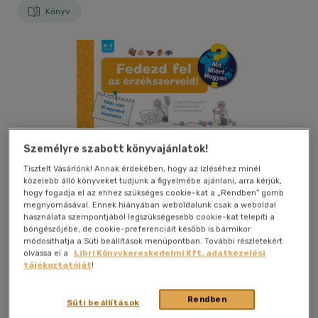
Könyv
Személyre szabott könyvajánlatok!
Tisztelt Vásárlónk! Annak érdekében, hogy az ízléséhez minél
közelebb álló könyveket tudjunk a figyelmébe ajánlani, arra kérjük,
hogy fogadja el az ehhez szükséges cookie-kat a „Rendben” gomb
megnyomásával. Ennek hiányában weboldalunk csak a weboldal
Bolti és online
használata szempontjából legszükségesebb cookie-kat telepíti a
böngészőjébe, de cookie-preferenciáit később is bármikor
módosíthatja a Süti beállítások menüpontban. További részletekért
olvassa el a
Libri Könyvkereskedelmi Kft. adatkezelési
tájékoztatóját
!
Kívánságlistához adom
Megosztom
Rendben
Süti beállítások