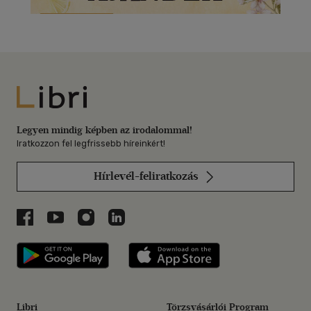
Libri
Legyen mindig képben az irodalommal!
Iratkozzon fel legfrissebb híreinkért!
Hírlevél-feliratkozás
Libri a Facebookon
Libri a Youtube-on
Libri az Instagramon
Libri a LinkedInen
Libri applikáció Szerezd meg: Google P
Libri applikáció 
Libri
Törzsvásárlói Program