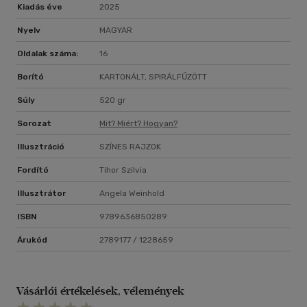
Kiadás éve
2025
Nyelv
MAGYAR
Oldalak száma:
16
Borító
KARTONÁLT, SPIRÁLFŰZÖTT
Súly
520 gr
Sorozat
Mit? Miért? Hogyan?
Illusztráció
SZÍNES RAJZOK
Fordító
Tihor Szilvia
Illusztrátor
Angela Weinhold
ISBN
9789636850289
Árukód
2789177 / 1228659
Vásárlói értékelések, vélemények