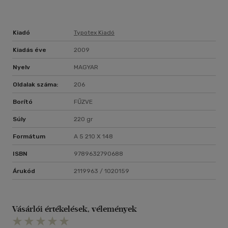
Kiadó
Typotex Kiadó
Kiadás éve
2009
Nyelv
MAGYAR
Oldalak száma:
206
Borító
FŰZVE
Súly
220 gr
Formátum
A 5 210 X 148
ISBN
9789632790688
Árukód
2119963 / 1020159
Vásárlói értékelések, vélemények