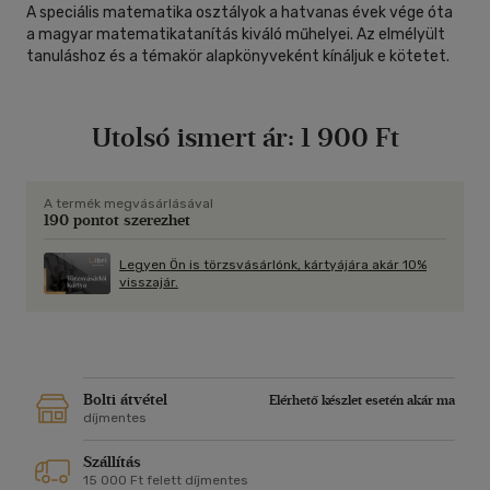
A speciális matematika osztályok a hatvanas évek vége óta
a magyar matematikatanítás kiváló műhelyei. Az elmélyült
tanuláshoz és a témakör alapkönyveként kínáljuk e kötetet.
Utolsó ismert ár:
1 900 Ft
A termék megvásárlásával
190 pontot szerezhet
Legyen Ön is törzsvásárlónk, kártyájára akár 10%
visszajár.
Bolti átvétel
Elérhető készlet esetén akár ma
díjmentes
Szállítás
15 000 Ft felett díjmentes