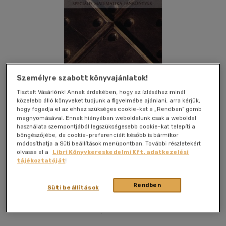
Személyre szabott könyvajánlatok!
Tisztelt Vásárlónk! Annak érdekében, hogy az ízléséhez minél
közelebb álló könyveket tudjunk a figyelmébe ajánlani, arra kérjük,
hogy fogadja el az ehhez szükséges cookie-kat a „Rendben” gomb
megnyomásával. Ennek hiányában weboldalunk csak a weboldal
használata szempontjából legszükségesebb cookie-kat telepíti a
böngészőjébe, de cookie-preferenciáit később is bármikor
módosíthatja a Süti beállítások menüpontban. További részletekért
olvassa el a
Libri Könyvkereskedelmi Kft. adatkezelési
tájékoztatóját
!
Kívánságlistához adom
Megosztom
Rendben
Süti beállítások
Typotex Kiadó
|
2009
|
magyar nyelvű
|
fűzve
|
206 oldal