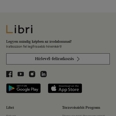
Libri
Legyen mindig képben az irodalommal!
Iratkozzon fel legfrissebb híreinkért!
Hírlevél-feliratkozás
Libri a Facebookon
Libri a Youtube-on
Libri az Instagramon
Libri a LinkedInen
Libri applikáció Szerezd meg: Google P
Libri applikáció 
Libri
Törzsvásárlói Program