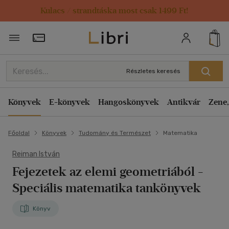
Kulacs / strandtáska most csak 1499 Ft!
Törzsvásárlói Kártya adatai
Részletes keresés
Könyvek
E-könyvek
Hangoskönyvek
Antikvár
Zene,
Főoldal
Könyvek
Tudomány és Természet
Matematika
Reiman István
Fejezetek az elemi geometriából
-
Speciális matematika tankönyvek
Könyv