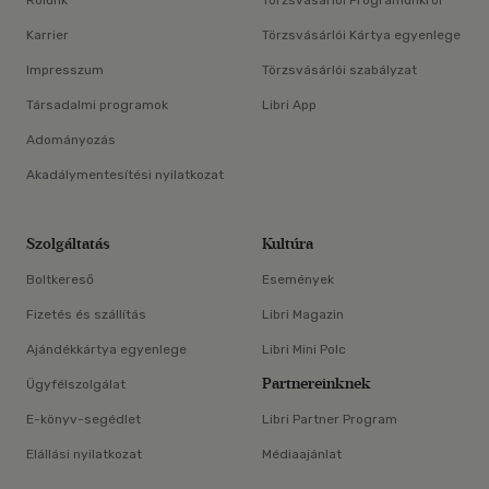
Rólunk
Törzsvásárlói Programunkról
Karrier
Törzsvásárlói Kártya egyenlege
Impresszum
Törzsvásárlói szabályzat
Társadalmi programok
Libri App
Adományozás
Akadálymentesítési nyilatkozat
Szolgáltatás
Kultúra
Boltkereső
Események
Fizetés és szállítás
Libri Magazin
Ajándékkártya egyenlege
Libri Mini Polc
Partnereinknek
Ügyfélszolgálat
E-könyv-segédlet
Libri Partner Program
Elállási nyilatkozat
Médiaajánlat