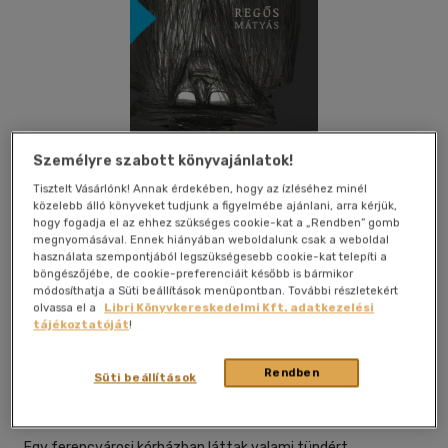
Személyre szabott könyvajánlatok!
Tisztelt Vásárlónk! Annak érdekében, hogy az ízléséhez minél
közelebb álló könyveket tudjunk a figyelmébe ajánlani, arra kérjük,
hogy fogadja el az ehhez szükséges cookie-kat a „Rendben” gomb
megnyomásával. Ennek hiányában weboldalunk csak a weboldal
használata szempontjából legszükségesebb cookie-kat telepíti a
böngészőjébe, de cookie-preferenciáit később is bármikor
módosíthatja a Süti beállítások menüpontban. További részletekért
olvassa el a
Libri Könyvkereskedelmi Kft. adatkezelési
Kívánságlistához adom
Megosztom
tájékoztatóját
!
Rendben
Süti beállítások
Előretolt Helyőrség Íróakadémia
|
2019
|
magyar nyelvű
|
keménytábla, védőborító
|
80 oldal
Egy ferencvárosi kórházban láttak valami tündért,