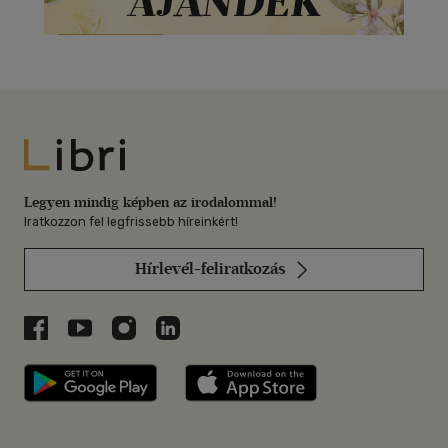
Libri
Legyen mindig képben az irodalommal!
Iratkozzon fel legfrissebb híreinkért!
Hírlevél-feliratkozás
Libri a Facebookon
Libri a Youtube-on
Libri az Instagramon
Libri a LinkedInen
Libri applikáció Szerezd meg: Google P
Libri applikáció 