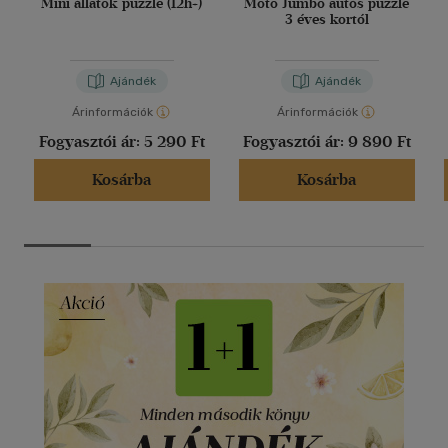
Mini állatok puzzle (12h+)
Moto Jumbo autós puzzle
3 éves kortól
Ajándék
Ajándék
Árinformációk
Árinformációk
Fogyasztói ár:
5 290 Ft
Fogyasztói ár:
9 890 Ft
Kosárba
Kosárba