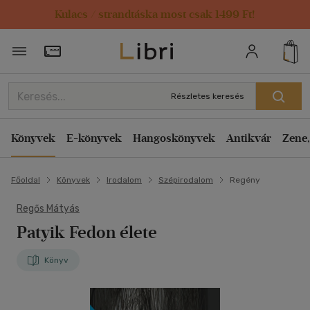
Kulacs / strandtáska most csak 1499 Ft!
Törzsvásárlói Kártya adatai
Részletes keresés
Könyvek
E-könyvek
Hangoskönyvek
Antikvár
Zene,
Főoldal
Könyvek
Irodalom
Szépirodalom
Regény
Regős Mátyás
Patyik Fedon élete
Könyv