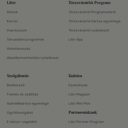
Libri
Törzsvásárlói Program
Rólunk
Törzsvásárlói Programunkról
Karrier
Törzsvásárlói Kártya egyenlege
Impresszum
Törzsvásárlói szabályzat
Társadalmi programok
Libri App
Adományozás
Akadálymentesítési nyilatkozat
Szolgáltatás
Kultúra
Boltkereső
Események
Fizetés és szállítás
Libri Magazin
Ajándékkártya egyenlege
Libri Mini Polc
Partnereinknek
Ügyfélszolgálat
E-könyv-segédlet
Libri Partner Program