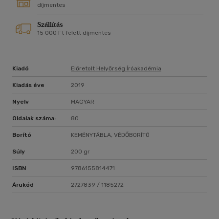
rendű, mint a történetírás, mert a költészet inkább az
díjmentes
általánosat, a történetírás meg az egyedit mondja."
Szállítás
15 000 Ft felett díjmentes
Bereményi Géza
Kiadó
Előretolt Helyőrség Íróakadémia
Kiadás éve
2019
Nyelv
MAGYAR
Oldalak száma:
80
Borító
KEMÉNYTÁBLA, VÉDŐBORÍTÓ
Súly
200 gr
ISBN
9786155814471
Árukód
2727839 / 1185272