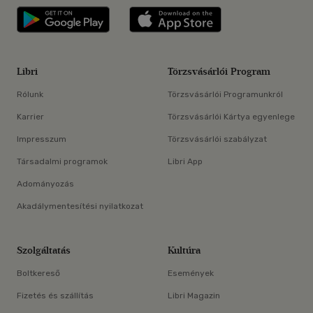
Libri applikáció Szerezd meg: Google P
Libri applikáció 
Libri
Törzsvásárlói Program
Rólunk
Törzsvásárlói Programunkról
Karrier
Törzsvásárlói Kártya egyenlege
Impresszum
Törzsvásárlói szabályzat
Társadalmi programok
Libri App
Adományozás
Akadálymentesítési nyilatkozat
Szolgáltatás
Kultúra
Boltkereső
Események
Fizetés és szállítás
Libri Magazin