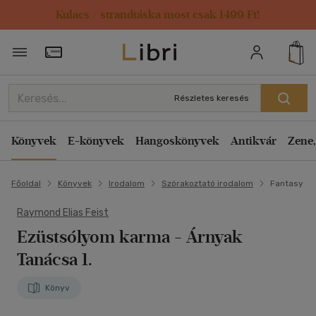
Kulacs / strandtáska most csak 1499 Ft!
Törzsvásárlói Kártya adatai
Részletes keresés
Könyvek
E-könyvek
Hangoskönyvek
Antikvár
Zene,
Főoldal
Könyvek
Irodalom
Szórakoztató irodalom
Fantasy
Raymond Elias Feist
Ezüstsólyom karma
- Árnyak
Tanácsa 1.
Könyv