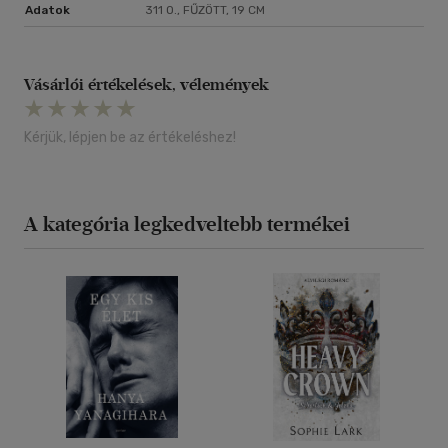
Adatok
311 O., FŰZÖTT, 19 CM
Vásárlói értékelések, vélemények
Kérjük, lépjen be az értékeléshez!
A kategória legkedveltebb termékei