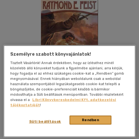
Személyre szabott könyvajánlatok!
Tisztelt Vásárlónk! Annak érdekében, hogy az ízléséhez minél
közelebb álló könyveket tudjunk a figyelmébe ajánlani, arra kérjük,
hogy fogadja el az ehhez szükséges cookie-kat a „Rendben” gomb
megnyomásával. Ennek hiányában weboldalunk csak a weboldal
használata szempontjából legszükségesebb cookie-kat telepíti a
böngészőjébe, de cookie-preferenciáit később is bármikor
módosíthatja a Süti beállítások menüpontban. További részletekért
olvassa el a
Libri Könyvkereskedelmi Kft. adatkezelési
tájékoztatóját
!
Kívánságlistához adom
Megosztom
Rendben
Süti beállítások
Beholder Bt.
|
2004
|
magyar nyelvű
|
fűzve
|
311 oldal