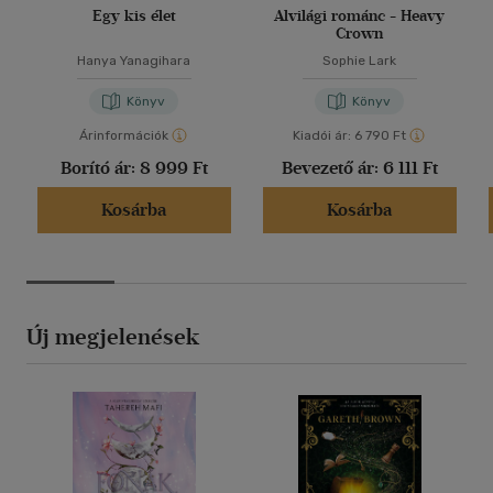
Egy kis élet
Alvilági románc - Heavy
Crown
Hanya Yanagihara
Sophie Lark
Könyv
Könyv
Árinformációk
Kiadói ár:
6 790 Ft
Borító ár:
8 999 Ft
Bevezető ár:
6 111 Ft
Kosárba
Kosárba
Új megjelenések