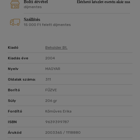
Bolti átvétel
Elérhető készlet esetén akár ma
díjmentes
Szállítás
15 000 Ft felett díjmentes
Kiadó
Beholder Bt.
Kiadás éve
2004
Nyelv
MAGYAR
Oldalak száma:
311
Borító
FŰZVE
Súly
206 gr
Fordító
Kőműves Erika
ISBN
9639399787
Árukód
2003365 / 1118880