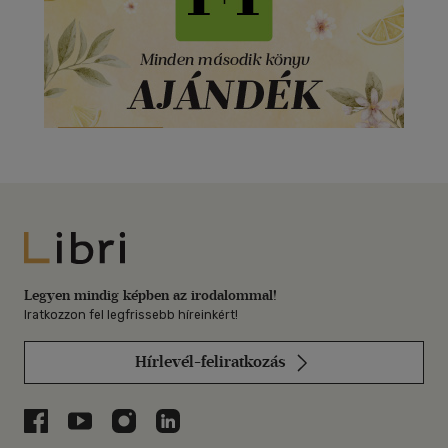
Libri
Legyen mindig képben az irodalommal!
Iratkozzon fel legfrissebb híreinkért!
Hírlevél-feliratkozás
Libri a Facebookon
Libri a Youtube-on
Libri az Instagramon
Libri a LinkedInen