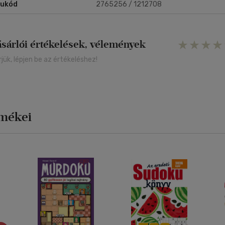
rukód
2765256 / 1212708
ásárlói értékelések, vélemények
rjük, lépjen be az értékeléshez!
rmékei