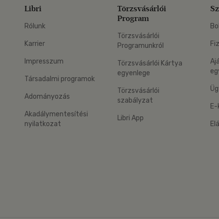
Libri
Törzsvásárlói
Sz
Program
Rólunk
Bo
Törzsvásárlói
Karrier
Fi
Programunkról
Impresszum
Aj
Törzsvásárlói Kártya
eg
egyenlege
Társadalmi programok
Üg
Törzsvásárlói
Adományozás
szabályzat
E-
Akadálymentesítési
Libri App
nyilatkozat
El
eg: Google Play
 applikáció Letölthető az App Store-ból