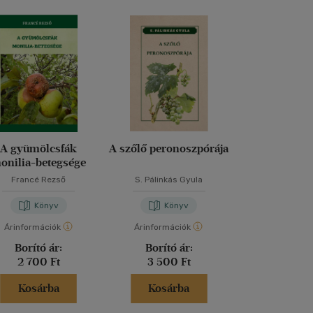
A gyümölcsfák
A szőlő peronoszpórája
Növényvédő s
onilia-betegsége
Termésnövelő
2026
Francé Rezső
S. Pálinkás Gyula
Dr. Ocskó Z
Könyv
Könyv
Kön
Árinformációk
Árinformációk
Árinformáci
Borító ár:
Borító ár:
Kiadói 
2 700 Ft
3 500 Ft
8 900 
Kosárba
Kosárba
Kosár