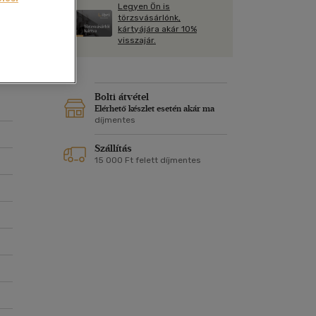
Kártya
Legyen Ön is
Vallás, mitológia
m
törzsvásárlónk,
Képeslap
kártyájára akár 10%
és Természet
visszajár.
yv
Naptár
k
Papír, írószer
ok
Bolti átvétel
Elérhető készlet esetén akár ma
díjmentes
Szállítás
15 000 Ft felett díjmentes