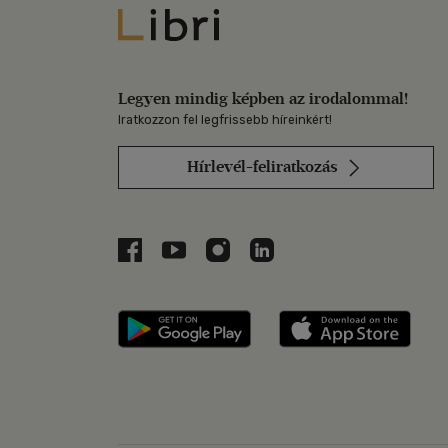
Libri
Legyen mindig képben az irodalommal!
Iratkozzon fel legfrissebb híreinkért!
Hírlevél-feliratkozás
Libri a Facebookon
Libri a Youtube-on
Libri az Instagramon
Libri a LinkedInen
Libri applikáció Szerezd m
Libri