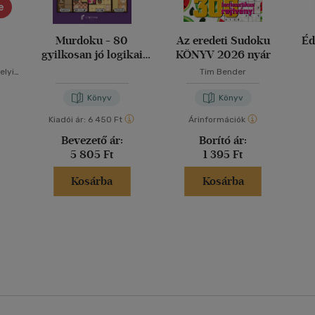
e
Murdoku - 80
Az eredeti Sudoku
Éd
gyilkosan jó logikai
KÖNYV 2026 nyár
rejtvény
elyi-
Tim Bender
Könyv
Könyv
Kiadói ár:
6 450 Ft
Árinformációk
Bevezető ár:
Borító ár:
5 805 Ft
1 395 Ft
Kosárba
Kosárba