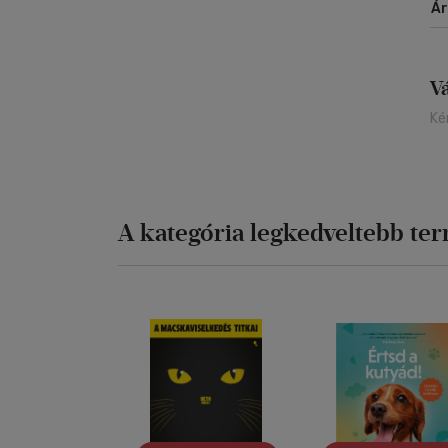
Á
V
Ké
A kategória legkedveltebb te