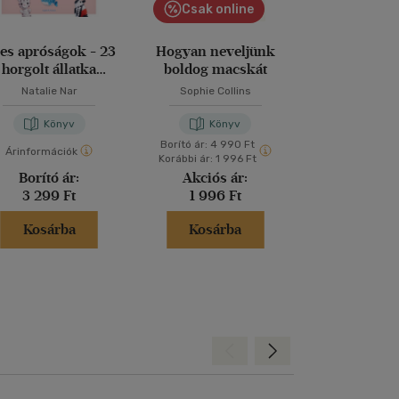
Csak online
es apróságok - 23
Hogyan neveljünk
365 Sud
horgolt állatka
boldog macskát
kulcstartóra
Natalie Nar
Sophie Collins
Könyv
Könyv
Kön
Borító ár:
4 990 Ft
Árinformációk
Árinformáci
Korábbi ár:
1 996 Ft
Borító ár:
Akciós ár:
Borító 
3 299 Ft
1 996 Ft
3 499 
Kosárba
Kosárba
Kosár
Hátra
Előre