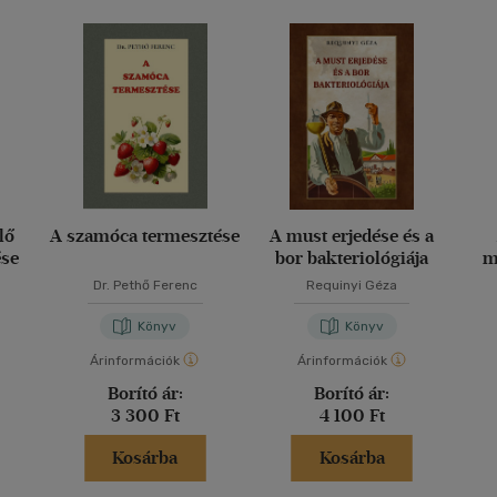
lő
A szamóca termesztése
A must erjedése és a
ése
bor bakteriológiája
m
Dr. Pethő Ferenc
Requinyi Géza
Könyv
Könyv
Árinformációk
Árinformációk
Borító ár:
Borító ár:
3 300 Ft
4 100 Ft
Kosárba
Kosárba