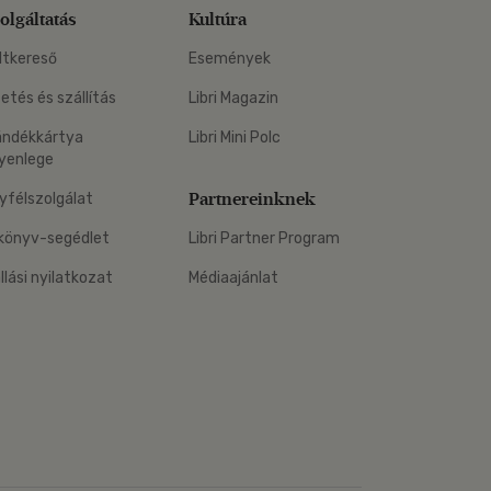
olgáltatás
Kultúra
ltkereső
Események
zetés és szállítás
Libri Magazin
ándékkártya
Libri Mini Polc
yenlege
Partnereinknek
yfélszolgálat
könyv-segédlet
Libri Partner Program
állási nyilatkozat
Médiaajánlat