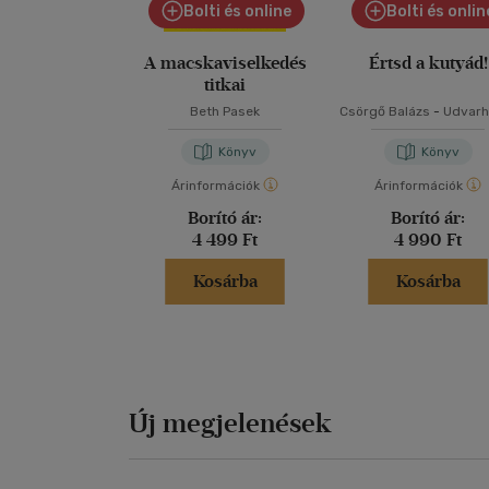
Bolti és online
Bolti és onlin
A macskaviselkedés
Értsd a kutyád!
titkai
Beth Pasek
Csörgő Balázs
-
Udvarh
Tóth Kata
Könyv
Könyv
Árinformációk
Árinformációk
Borító ár:
Borító ár:
4 499 Ft
4 990 Ft
Kosárba
Kosárba
Új megjelenések