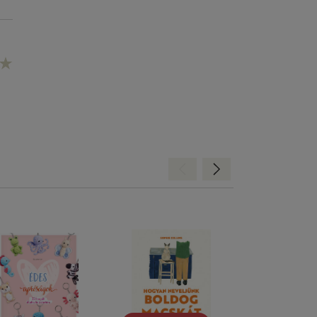
Hátra
Előre