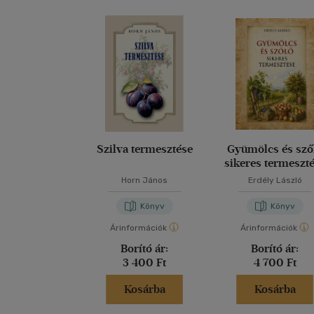
Szilva termesztése
Gyümölcs és sző
sikeres termeszt
Horn János
Erdély László
Könyv
Könyv
Árinformációk
Árinformációk
Borító ár:
Borító ár:
3 400 Ft
4 700 Ft
Kosárba
Kosárba