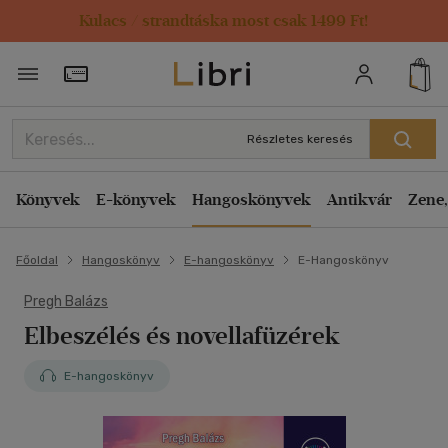
Kulacs / strandtáska most csak 1499 Ft!
Törzsvásárlói Kártya adatai
Részletes keresés
Könyvek
E-könyvek
Hangoskönyvek
Antikvár
Zene,
Főoldal
Hangoskönyv
E-hangoskönyv
E-Hangoskönyv
Pregh Balázs
Elbeszélés és novellafüzérek
E-hangoskönyv