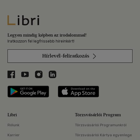
Libri
Legyen mindig képben az irodalommal!
Iratkozzon fel legfrissebb híreinkért!
Hírlevél-feliratkozás
Libri a Facebookon
Libri a Youtube-on
Libri az Instagramon
Libri a LinkedInen
Libri applikáció Szerezd meg: Google P
Libri applikáció 
Libri
Törzsvásárlói Program
Rólunk
Törzsvásárlói Programunkról
Karrier
Törzsvásárlói Kártya egyenlege