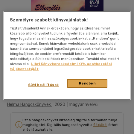
Személyre szabott könyvajánlatok!
Tisztelt Vásárlónk! Annak érdekében, hogy az ízléséhez minél
közelebb álló könyveket tudjunk a figyelmébe ajánlani, arra kérjük,
hogy fogadja el az ehhez szükséges cookie-kat a „Rendben” gomb
megnyomásával. Ennek hiányában weboldalunk csak a weboldal
használata szempontjából legszükségesebb cookie-kat telepíti a
böngészőjébe, de cookie-preferenciáit később is bármikor
módosíthatja a Süti beállítások menüpontban. További részletekért
olvassa el a
Libri Könyvkereskedelmi Kft. adatkezelési
tájékoztatóját
!
Belehallgatok
Kívánságlistához adom
Megosztom
Rendben
Süti beállítások
Helma Hangoskönyvek
|
2020
|
magyar nyelvű
Ezt a hangoskönyvet kizárólag digitális formában tudja
meghallgatni. Digitális hangoskönyveit a
fiókjából
érheti
el és játszhatja le.