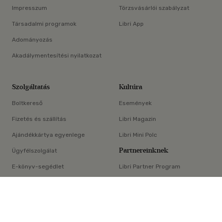
Impresszum
Törzsvásárlói szabályzat
Társadalmi programok
Libri App
Adományozás
Akadálymentesítési nyilatkozat
Szolgáltatás
Kultúra
Boltkereső
Események
Fizetés és szállítás
Libri Magazin
Ajándékkártya egyenlege
Libri Mini Polc
Partnereinknek
Ügyfélszolgálat
E-könyv-segédlet
Libri Partner Program
×
Elállási nyilatkozat
Médiaajánlat