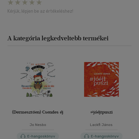
Kérjük, lépjen be az értékeléshez!
A kategória legkedveltebb termékei
(Dermesztően) Csendes éj
#jóéjtpuszi
Jo Nesbo
Lackfi János
E-hangoskönyv
E-hangoskönyv