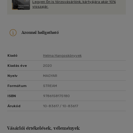
Legyen Ön is törzsvásárlónk, kártyájára akár 10%
visszajár.
Azonnal hallgatható
Kiadó
Helma Hangoskönyvek
Kiadás éve
2020
Nyelv
MAGYAR
Formátum
STREAM
ISBN
9786158175180
Árukód
10-83617 / 10-83617
Vásárlói értékelések, vélemények