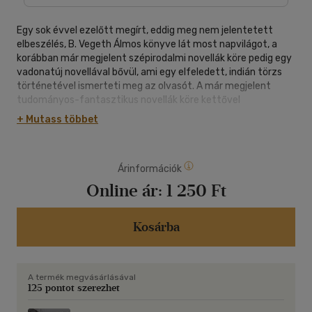
Egy sok évvel ezelőtt megírt, eddig meg nem jelentetett
elbeszélés, B. Vegeth Álmos könyve lát most napvilágot, a
korábban már megjelent szépirodalmi novellák köre pedig egy
vadonatúj novellával bővül, ami egy elfeledett, indián törzs
történetével ismerteti meg az olvasót. A már megjelent
tudományos-fantasztikus novellák köre kettővel
gyarapodott, - melyek közül a Lehetőség című kifejezetten
+ Mutass többet
aktuális témákat feszeget - ebben a képekkel illusztrált
kötetben.
Árinformációk
Online ár:
1 250 Ft
Kosárba
A termék megvásárlásával
125 pontot szerezhet