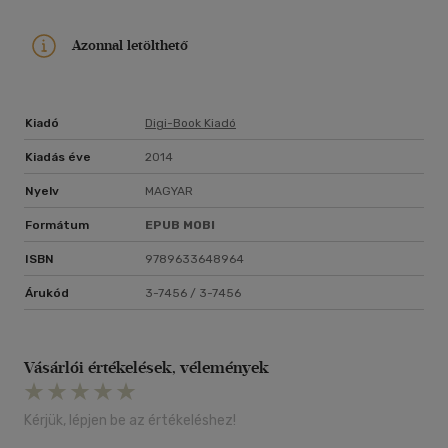
Azonnal letölthető
Kiadó
Digi-Book Kiadó
Kiadás éve
2014
Nyelv
MAGYAR
Formátum
EPUB
MOBI
ISBN
9789633648964
Árukód
3-7456 / 3-7456
Vásárlói értékelések, vélemények
Kérjük, lépjen be az értékeléshez!