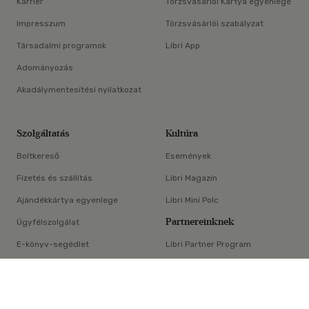
Karrier
Törzsvásárlói Kártya egyenlege
Impresszum
Törzsvásárlói szabályzat
Társadalmi programok
Libri App
Adományozás
Akadálymentesítési nyilatkozat
Szolgáltatás
Kultúra
Boltkereső
Események
Fizetés és szállítás
Libri Magazin
Ajándékkártya egyenlege
Libri Mini Polc
Partnereinknek
Ügyfélszolgálat
E-könyv-segédlet
Libri Partner Program
×
Elállási nyilatkozat
Médiaajánlat