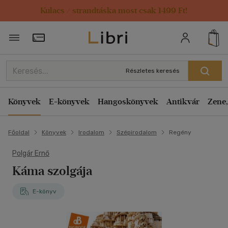
Kulacs / strandtáska most csak 1499 Ft!
Törzsvásárlói Kártya adatai
Részletes keresés
Könyvek
E-könyvek
Hangoskönyvek
Antikvár
Zene,
Főoldal
Könyvek
Irodalom
Szépirodalom
Regény
Polgár Ernő
Káma szolgája
E-könyv