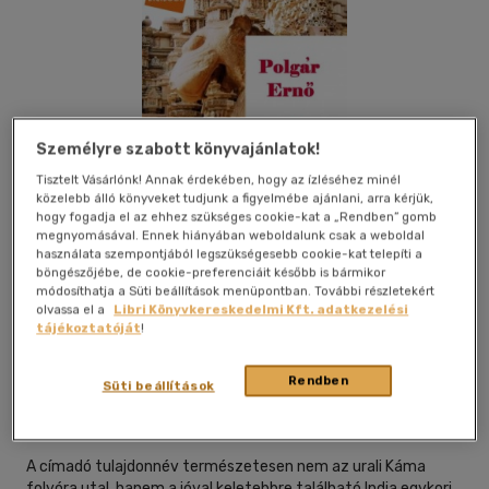
Személyre szabott könyvajánlatok!
Tisztelt Vásárlónk! Annak érdekében, hogy az ízléséhez minél
közelebb álló könyveket tudjunk a figyelmébe ajánlani, arra kérjük,
hogy fogadja el az ehhez szükséges cookie-kat a „Rendben” gomb
megnyomásával. Ennek hiányában weboldalunk csak a weboldal
használata szempontjából legszükségesebb cookie-kat telepíti a
böngészőjébe, de cookie-preferenciáit később is bármikor
módosíthatja a Süti beállítások menüpontban. További részletekért
olvassa el a
Libri Könyvkereskedelmi Kft. adatkezelési
tájékoztatóját
!
Kívánságlistához adom
Megosztom
Rendben
Süti beállítások
Digi-Book Kiadó
|
2014
|
magyar nyelvű
A címadó tulajdonnév természetesen nem az urali Káma
folyóra utal, hanem a jóval keletebbre található India egykori