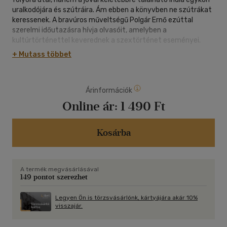
uralkodójára és szútráira. Ám ebben a könyvben ne szútrákat
keressenek. A bravúros műveltségű Polgár Ernő ezúttal
szerelmi időutazásra hívja olvasóit, amelyben a
kultúrtörténettel keverednek a szextörténet eseményei.
Káma herceg évszázadokon át utazik, kontinensről-
+ Mutass többet
kontinesre, hogy kalandjait elmesélje, melyek hol szerelmi
élmények, hol történelmi események.
Árinformációk
Online ár:
1 490 Ft
Kosárba
A termék megvásárlásával
149 pontot szerezhet
Legyen Ön is törzsvásárlónk, kártyájára akár 10%
visszajár.