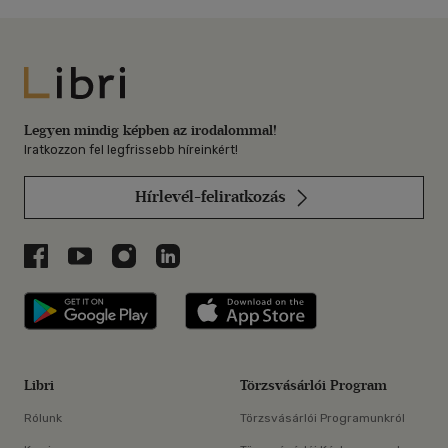
Libri
Legyen mindig képben az irodalommal!
Iratkozzon fel legfrissebb híreinkért!
Hírlevél-feliratkozás
Libri a Facebookon
Libri a Youtube-on
Libri az Instagramon
Libri a LinkedInen
Libri applikáció Szerezd meg: Google P
Libri applikáció 
Libri
Törzsvásárlói Program
Rólunk
Törzsvásárlói Programunkról