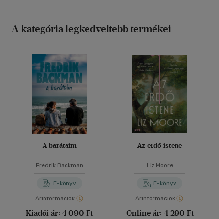
A kategória legkedveltebb termékei
A barátaim
Az erdő istene
Fredrik Backman
Liz Moore
E-könyv
E-könyv
Árinformációk
Árinformációk
Kiadói ár:
4 090 Ft
Online ár:
4 290 Ft