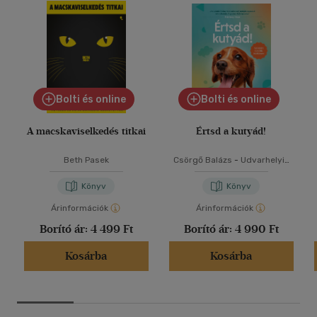
Bolti és online
Bolti és online
A macskaviselkedés titkai
Értsd a kutyád!
Beth Pasek
Csörgő Balázs
-
Udvarhelyi-
Tóth Kata
Könyv
Könyv
Árinformációk
Árinformációk
Borító ár:
4 499 Ft
Borító ár:
4 990 Ft
Kosárba
Kosárba