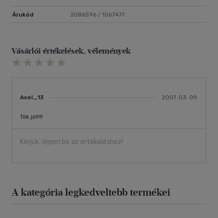
Árukód
2086596 / 1067477
Vásárlói értékelések, vélemények
Axel_13
2007. 03. 09.
Tök jó!!!!!
Kérjük, lépjen be az értékeléshez!
A kategória legkedveltebb termékei