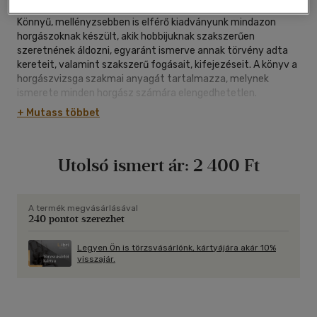
Könnyű, mellényzsebben is elférő kiadványunk mindazon
horgászoknak készült, akik hobbijuknak szakszerűen
szeretnének áldozni, egyaránt ismerve annak törvény adta
kereteit, valamint szakszerű fogásait, kifejezéseit. A könyv a
horgászvizsga szakmai anyagát tartalmazza, melynek
ismerete minden horgász számára elengedhetetlen.
+ Mutass többet
Utolsó ismert ár:
2 400 Ft
A termék megvásárlásával
240 pontot szerezhet
Legyen Ön is törzsvásárlónk, kártyájára akár 10%
visszajár.