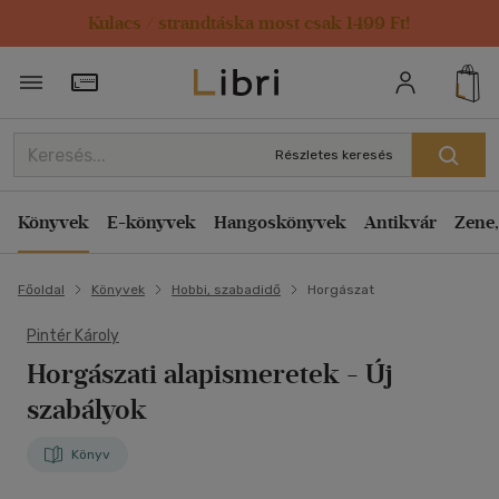
Kulacs / strandtáska most csak 1499 Ft!
Törzsvásárlói Kártya adatai
Részletes keresés
Könyvek
E-könyvek
Hangoskönyvek
Antikvár
Zene,
Főoldal
Könyvek
Hobbi, szabadidő
Horgászat
Pintér Károly
Horgászati alapismeretek
- Új
szabályok
Könyv