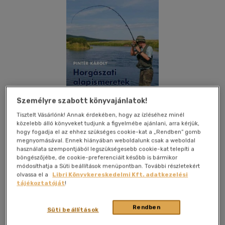
Személyre szabott könyvajánlatok!
Tisztelt Vásárlónk! Annak érdekében, hogy az ízléséhez minél
közelebb álló könyveket tudjunk a figyelmébe ajánlani, arra kérjük,
hogy fogadja el az ehhez szükséges cookie-kat a „Rendben” gomb
megnyomásával. Ennek hiányában weboldalunk csak a weboldal
használata szempontjából legszükségesebb cookie-kat telepíti a
böngészőjébe, de cookie-preferenciáit később is bármikor
módosíthatja a Süti beállítások menüpontban. További részletekért
Kívánságlistához adom
Megosztom
olvassa el a
Libri Könyvkereskedelmi Kft. adatkezelési
tájékoztatóját
!
Rendben
Agroinform Kiadó És Nyomda Kft.
|
2014
|
magyar nyelvű
Süti beállítások
|
puhatáblás, ragasztókötött
|
155 oldal