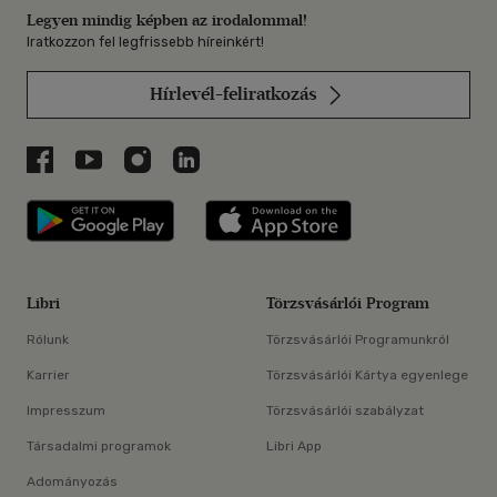
Legyen mindig képben az irodalommal!
Iratkozzon fel legfrissebb híreinkért!
Hírlevél-feliratkozás
Libri a Facebookon
Libri a Youtube-on
Libri az Instagramon
Libri a LinkedInen
Libri applikáció Szerezd meg: Google P
Libri applikáció 
Libri
Törzsvásárlói Program
Rólunk
Törzsvásárlói Programunkról
Karrier
Törzsvásárlói Kártya egyenlege
Impresszum
Törzsvásárlói szabályzat
Társadalmi programok
Libri App
Adományozás