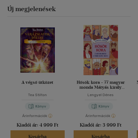
Új megjelenések
A végső ütközet
Hősök kora - 77 magyar
monda Mátyás király
korától 1848-ig
Tea Stilton
Lengyel Dénes
Könyv
Könyv
Árinformációk
Árinformációk
Kiadói ár:
4 999 Ft
Kiadói ár:
3 999 Ft
Kosárba
Kosárba