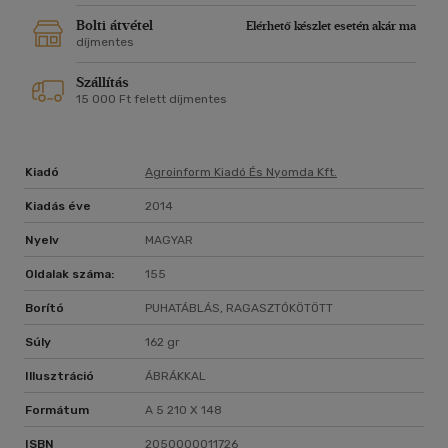
Bolti átvétel
Elérhető készlet esetén akár ma
díjmentes
Szállítás
15 000 Ft felett díjmentes
Kiadó
Agroinform Kiadó És Nyomda Kft.
Kiadás éve
2014
Nyelv
MAGYAR
Oldalak száma:
155
Borító
PUHATÁBLÁS, RAGASZTÓKÖTÖTT
Súly
162 gr
Illusztráció
ÁBRÁKKAL
Formátum
A 5 210 X 148
ISBN
2050000011726