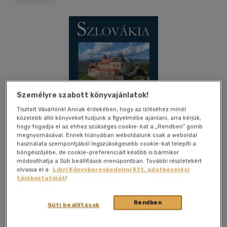
Személyre szabott könyvajánlatok!
Tisztelt Vásárlónk! Annak érdekében, hogy az ízléséhez minél
közelebb álló könyveket tudjunk a figyelmébe ajánlani, arra kérjük,
hogy fogadja el az ehhez szükséges cookie-kat a „Rendben” gomb
megnyomásával. Ennek hiányában weboldalunk csak a weboldal
használata szempontjából legszükségesebb cookie-kat telepíti a
böngészőjébe, de cookie-preferenciáit később is bármikor
módosíthatja a Süti beállítások menüpontban. További részletekért
olvassa el a
Libri Könyvkereskedelmi Kft. adatkezelési
tájékoztatóját
!
Kívánságlistához adom
Megosztom
Rendben
Süti beállítások
Gombaszög Fejlesztéséért Egyesület
|
2024
|
magyar nyelvű