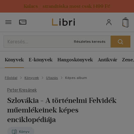
Kulacs / strandtáska most csak 1499 Ft!
Törzsvásárlói Kártya adatai
Részletes keresés
Könyvek
E-könyvek
Hangoskönyvek
Antikvár
Zene,
Főoldal
Könyvek
Utazás
Képes album
Peter Kresánek
Szlovákia - A történelmi Felvidék
műemlékeinek képes
enciklopédiája
Könyv