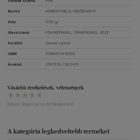
Oldalak száma:
998
szlovák és a magyar nép összefogását, amire a mai kihívások
közepette legalább akkora szükség van, mint az elmúlt 1100
Borító
KEMÉNYTÁBLA, VÉDŐBORÍTÓ
esztendőben.
Súly
3710 gr
Orosz Örs
Illusztráció
FÉNYKÉPEKKEL, TÉRKÉPEKKEL, KÉZZ
Nyitra megye Kulturális és idegenforgalmi bizottságának
elnöke, a Sine Metu Egyesület vezetője
Fordító
Szeder László
ISBN
9788097478100
Árukód
2787375 / 1227419
Vásárlói értékelések, vélemények
Kérjük, lépjen be az értékeléshez!
A kategória legkedveltebb termékei