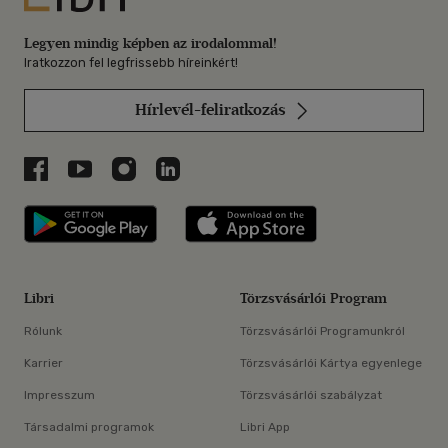
Legyen mindig képben az irodalommal!
Iratkozzon fel legfrissebb híreinkért!
Hírlevél-feliratkozás
Libri a Facebookon
Libri a Youtube-on
Libri az Instagramon
Libri a LinkedInen
Libri applikáció Szerezd meg: Google P
Libri applikáció 
Libri
Törzsvásárlói Program
Rólunk
Törzsvásárlói Programunkról
Karrier
Törzsvásárlói Kártya egyenlege
Impresszum
Törzsvásárlói szabályzat
Társadalmi programok
Libri App