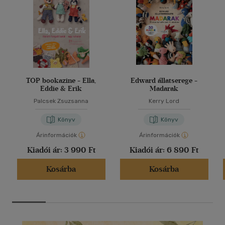
TOP bookazine - Ella,
Edward állatserege -
Eddie & Erik
Madarak
Palcsek Zsuzsanna
Kerry Lord
Könyv
Könyv
Árinformációk
Árinformációk
Kiadói ár:
3 990 Ft
Kiadói ár:
6 890 Ft
Kosárba
Kosárba