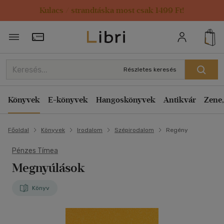
Kulacs / strandtáska most csak 1499 Ft!
Törzsvásárlói Kártya adatai
Részletes keresés
Könyvek
E-könyvek
Hangoskönyvek
Antikvár
Zene,
Főoldal
Könyvek
Irodalom
Szépirodalom
Regény
Pénzes Tímea
Megnyúlások
Könyv