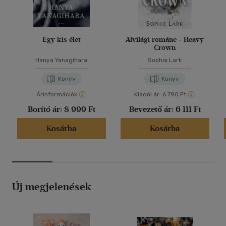
Egy kis élet
Alvilági románc - Heavy
Crown
Hanya Yanagihara
Sophie Lark
Könyv
Könyv
Árinformációk
Kiadói ár:
6 790 Ft
Borító ár:
8 999 Ft
Bevezető ár:
6 111 Ft
Kosárba
Kosárba
Új megjelenések