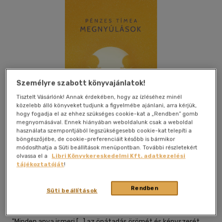
Személyre szabott könyvajánlatok!
Tisztelt Vásárlónk! Annak érdekében, hogy az ízléséhez minél
közelebb álló könyveket tudjunk a figyelmébe ajánlani, arra kérjük,
hogy fogadja el az ehhez szükséges cookie-kat a „Rendben” gomb
megnyomásával. Ennek hiányában weboldalunk csak a weboldal
használata szempontjából legszükségesebb cookie-kat telepíti a
böngészőjébe, de cookie-preferenciáit később is bármikor
módosíthatja a Süti beállítások menüpontban. További részletekért
Kívánságlistához adom
Megosztom
olvassa el a
Libri Könyvkereskedelmi Kft. adatkezelési
tájékoztatóját
!
Rendben
Pesti Kalligram Kft.
|
2023
|
magyar nyelvű
|
keménytábla,
Süti beállítások
védőborító
|
115 oldal
"Minden anya ismeri [...] az önátadás örömét és kényszerét,