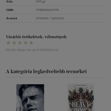
Súly
290 gr
ISBN
9788082670175
Árukód
2776500 / 1220450
Vásárlói értékelések, vélemények
Kérjük, lépjen be az értékeléshez!
A kategória legkedveltebb termékei