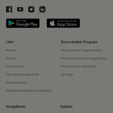
Libri a Facebookon
Libri a Youtube-on
Libri az Instagramon
Libri a LinkedInen
Libri applikáció Szerezd meg: Google P
Libri applikáció 
Libri
Törzsvásárlói Program
Rólunk
Törzsvásárlói Programunkról
Karrier
Törzsvásárlói Kártya egyenlege
Impresszum
Törzsvásárlói szabályzat
Társadalmi programok
Libri App
Adományozás
Akadálymentesítési nyilatkozat
Szolgáltatás
Kultúra