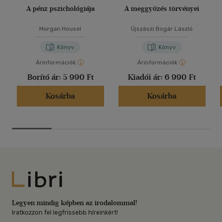
A pénz pszichológiája
A meggyőzés törvényei
Morgan Housel
Újszászi Bogár László
Könyv
Könyv
Árinformációk
Árinformációk
Borító ár:
5 990 Ft
Kiadói ár:
6 990 Ft
Kosárba
Kosárba
Libri
Legyen mindig képben az irodalommal!
Iratkozzon fel legfrissebb híreinkért!