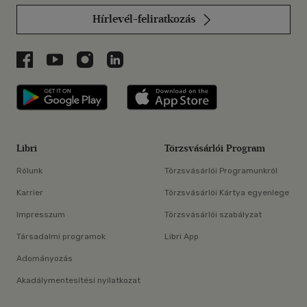
Hírlevél-feliratkozás
Libri a Facebookon
Libri a Youtube-on
Libri az Instagramon
Libri a LinkedInen
Libri applikáció Szerezd meg: Google P
Libri applikáció 
Libri
Törzsvásárlói Program
Rólunk
Törzsvásárlói Programunkról
Karrier
Törzsvásárlói Kártya egyenlege
Impresszum
Törzsvásárlói szabályzat
Társadalmi programok
Libri App
Adományozás
Akadálymentesítési nyilatkozat