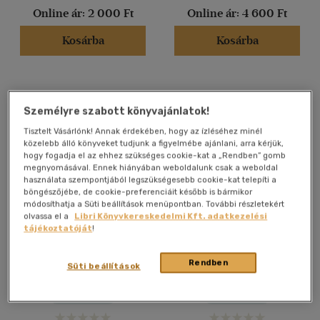
Német
(2)
Online ár:
2 000 Ft
Online ár:
4 600 Ft
Kosárba
Kosárba
Vélemény szerint
(31)
(10)
Személyre szabott könyvajánlatok!
(10)
Tisztelt Vásárlónk! Annak érdekében, hogy az ízléséhez minél
(1)
közelebb álló könyveket tudjunk a figyelmébe ajánlani, arra kérjük,
hogy fogadja el az ehhez szükséges cookie-kat a „Rendben” gomb
(3)
megnyomásával. Ennek hiányában weboldalunk csak a weboldal
(461)
használata szempontjából legszükségesebb cookie-kat telepíti a
böngészőjébe, de cookie-preferenciáit később is bármikor
módosíthatja a Süti beállítások menüpontban. További részletekért
olvassa el a
Libri Könyvkereskedelmi Kft. adatkezelési
tájékoztatóját
!
Alkalmaz
Termelésirányítás
Az ázsiai termelési mód a
visszacsatolással
történelemben
Rendben
Süti beállítások
Dr. Fáy Barnabás
-
Kocsis
József
Antikvár
Antikvár