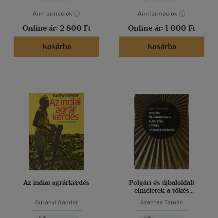
Árinformációk
Árinformációk
Online ár:
2 800 Ft
Online ár:
1 000 Ft
Kosárba
Kosárba
Az indiai agrárkérdés
Polgári és újbaloldali
elméletek a tőkés
világgazdaságról
Surányi Sándor
Szentes Tamás