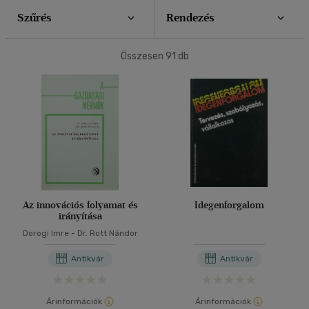
500 Ft alatt
(1)
Szűrés
Rendezés
40 db / oldal
500 Ft - 2500 Ft
(143)
2500 Ft - 4500 Ft
(230)
Összesen
91
db
4500 Ft felett
(167)
Alkalmaz
Korosztály szerint
Ifjúsági
(10)
mind
(10)
Felnőtt
(462)
Az innovációs folyamat és
Idegenforgalom
Nyelv szerint
irányítása
Dorogi Imre
-
Dr. Rott Nándor
Magyar
(456)
Antikvár
Antikvár
Angol
(51)
Francia
(3)
Árinformációk
Árinformációk