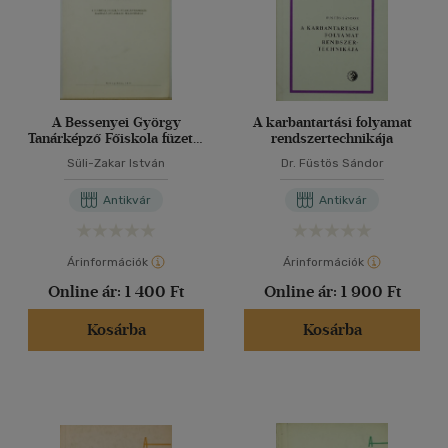
A Bessenyei György
A karbantartási folyamat
Tanárképző Főiskola füzetei
rendszertechnikája
129.
Süli-Zakar István
Dr. Füstös Sándor
Antikvár
Antikvár
Árinformációk
Árinformációk
Online ár:
1 400 Ft
Online ár:
1 900 Ft
Kosárba
Kosárba