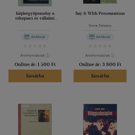
Képletgyűjtemény a
Say It WIth Presentations
tőkepiaci és vállalati
pénzügyi ismeretekhez
Gene Zelazny
Antikvár
Antikvár
Árinformációk
Árinformációk
Online ár:
1 500 Ft
Online ár:
3 800 Ft
Kosárba
Kosárba