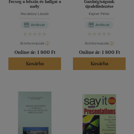
Fecseg a felszín és hallgat a
Gazda(g)ságunk
mély
újrafelfedezése
Muraközy László
Kajner Péter
Antikvár
Antikvár
Árinformációk
Árinformációk
Online ár:
1 800 Ft
Online ár:
1 800 Ft
Kosárba
Kosárba