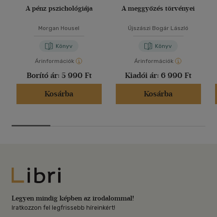
A pénz pszichológiája
A meggyőzés törvényei
Morgan Housel
Újszászi Bogár László
Könyv
Könyv
Árinformációk
Árinformációk
Borító ár:
5 990 Ft
Kiadói ár:
6 990 Ft
Kosárba
Kosárba
Libri
Legyen mindig képben az irodalommal!
Iratkozzon fel legfrissebb híreinkért!