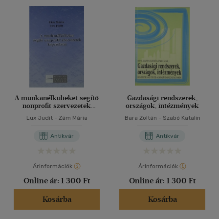
A munkanélkülieket segítő
Gazdasági rendszerek,
nonprofit szervezetek
országok, intézmények
kapcsolatai
Lux Judit
-
Zám Mária
Bara Zoltán
-
Szabó Katalin
Antikvár
Antikvár
Árinformációk
Árinformációk
Online ár:
1 300 Ft
Online ár:
1 300 Ft
Kosárba
Kosárba