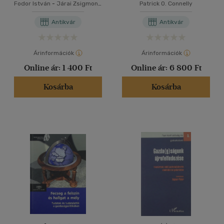
Fodor István
-
Járai Zsigmond
Patrick O. Connelly
-
Parragh László
Antikvár
Antikvár
Árinformációk
Árinformációk
Online ár:
1 400 Ft
Online ár:
6 800 Ft
Kosárba
Kosárba