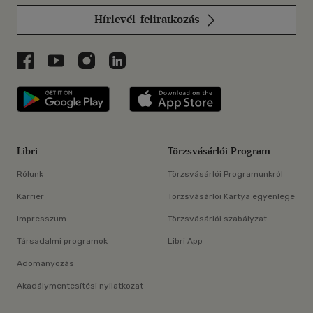
Hírlevél-feliratkozás
Libri a Facebookon
Libri a Youtube-on
Libri az Instagramon
Libri a LinkedInen
Libri applikáció Szerezd meg: Google P
Libri applikáció 
Libri
Törzsvásárlói Program
Rólunk
Törzsvásárlói Programunkról
Karrier
Törzsvásárlói Kártya egyenlege
Impresszum
Törzsvásárlói szabályzat
Társadalmi programok
Libri App
Adományozás
Akadálymentesítési nyilatkozat