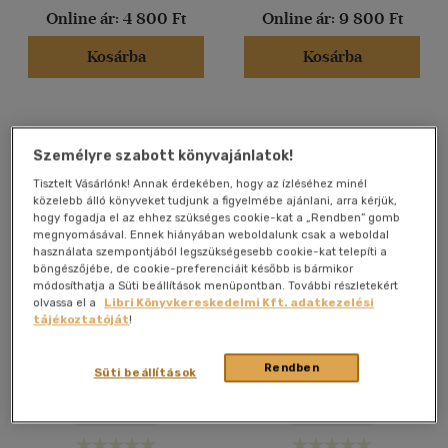
Német
(2)
Online ár:
4 800 Ft
Online ár:
9 800 Ft
Kosárba
Kosárba
Vélemény szerint
(31)
(10)
Személyre szabott könyvajánlatok!
(10)
Tisztelt Vásárlónk! Annak érdekében, hogy az ízléséhez minél
(1)
közelebb álló könyveket tudjunk a figyelmébe ajánlani, arra kérjük,
hogy fogadja el az ehhez szükséges cookie-kat a „Rendben” gomb
(3)
megnyomásával. Ennek hiányában weboldalunk csak a weboldal
(461)
használata szempontjából legszükségesebb cookie-kat telepíti a
böngészőjébe, de cookie-preferenciáit később is bármikor
módosíthatja a Süti beállítások menüpontban. További részletekért
olvassa el a
Libri Könyvkereskedelmi Kft. adatkezelési
tájékoztatóját
!
Alkalmaz
Új közgazdaságtan
Álomcsőd
Rendben
Süti beállítások
Kopátsy Sándor
Martin József Péter
-
Várkonyi
Iván
Antikvár
Antikvár