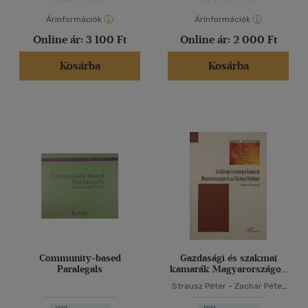
Árinformációk
Árinformációk
Online ár:
3 100 Ft
Online ár:
2 000 Ft
Kosárba
Kosárba
Community-based
Gazdasági és szakmai
Paralegals
kamarák Magyarországon
és az Európai Unióban
Strausz Péter
-
Zachar Péter
Krisztián