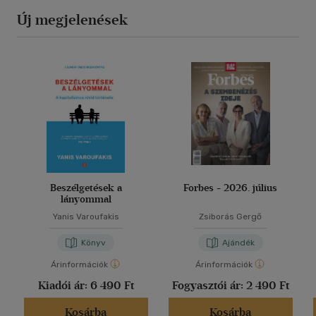
Új megjelenések
Beszélgetések a
Forbes - 2026. július
lányommal
Yanis Varoufakis
Zsiborás Gergő
Könyv
Ajándék
Árinformációk
Árinformációk
Kiadói ár:
6 490 Ft
Fogyasztói ár:
2 490 Ft
Kosárba
Kosárba