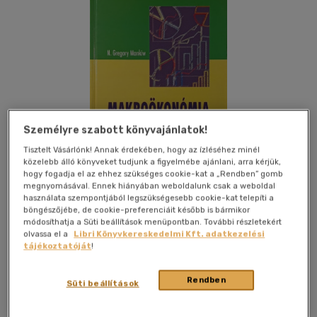
Személyre szabott könyvajánlatok!
Tisztelt Vásárlónk! Annak érdekében, hogy az ízléséhez minél
közelebb álló könyveket tudjunk a figyelmébe ajánlani, arra kérjük,
hogy fogadja el az ehhez szükséges cookie-kat a „Rendben” gomb
megnyomásával. Ennek hiányában weboldalunk csak a weboldal
használata szempontjából legszükségesebb cookie-kat telepíti a
böngészőjébe, de cookie-preferenciáit később is bármikor
Kívánságlistához adom
Megosztom
módosíthatja a Süti beállítások menüpontban. További részletekért
olvassa el a
Libri Könyvkereskedelmi Kft. adatkezelési
tájékoztatóját
!
Osiris Kiadó Kft.
|
2005
|
magyar nyelvű
|
keménytábla
|
564
Rendben
Süti beállítások
oldal