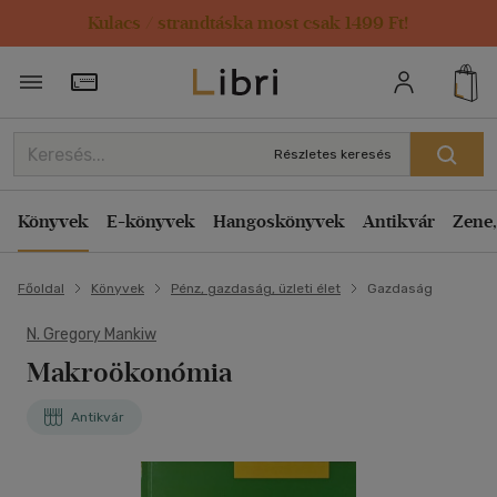
Kulacs / strandtáska most csak 1499 Ft!
Törzsvásárlói Kártya adatai
Részletes keresés
Könyvek
E-könyvek
Hangoskönyvek
Antikvár
Zene,
Főoldal
Könyvek
Pénz, gazdaság, üzleti élet
Gazdaság
N. Gregory Mankiw
Makroökonómia
Antikvár