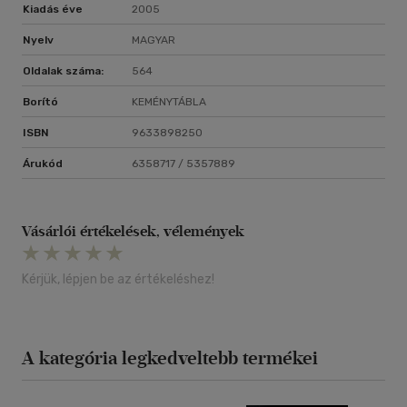
Kiadás éve
2005
Nyelv
MAGYAR
Oldalak száma:
564
Borító
KEMÉNYTÁBLA
ISBN
9633898250
Árukód
6358717 / 5357889
Vásárlói értékelések, vélemények
Kérjük, lépjen be az értékeléshez!
A kategória legkedveltebb termékei