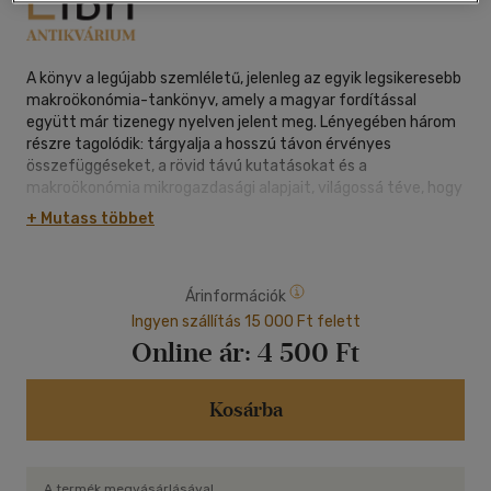
A könyv a legújabb szemléletű, jelenleg az egyik legsikeresebb
makroökonómia-tankönyv, amely a magyar fordítással
együtt már tizenegy nyelven jelent meg. Lényegében három
részre tagolódik: tárgyalja a hosszú távon érvényes
összefüggéseket, a rövid távú kutatásokat és a
makroökonómia mikrogazdasági alapjait, világossá téve, hogy
a különféle elméletek milyen feltételek mellett igazak, és
+ Mutass többet
ezeknek a feltevéseknek mi a gyakorlati alkalmazhatósága.
Árinformációk
Ingyen szállítás 15 000 Ft felett
Online ár:
4 500 Ft
Kosárba
A termék megvásárlásával