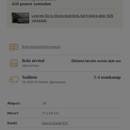
450 pontot szerezhet
Legyen Ön is törzsvásárlónk, kártyájára akár 10%
visszajár.
Bolti készletinformáció
Bolti átvétel
Elérhető készlet esetén akár ma
díjmentes
Szállítás
2-4 munkanap
15 000 Ft felett díjmentes
Állapot:
Jó
Méret:
17 x 24 cm
Kiadó
Osiris Kiadó Kft.