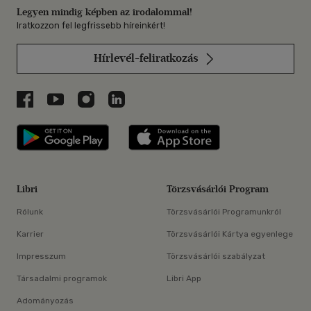
Legyen mindig képben az irodalommal!
Iratkozzon fel legfrissebb híreinkért!
Hírlevél-feliratkozás
Libri a Facebookon
Libri a Youtube-on
Libri az Instagramon
Libri a LinkedInen
Libri applikáció Szerezd meg: Google P
Libri applikáció 
Libri
Törzsvásárlói Program
Rólunk
Törzsvásárlói Programunkról
Karrier
Törzsvásárlói Kártya egyenlege
Impresszum
Törzsvásárlói szabályzat
Társadalmi programok
Libri App
Adományozás