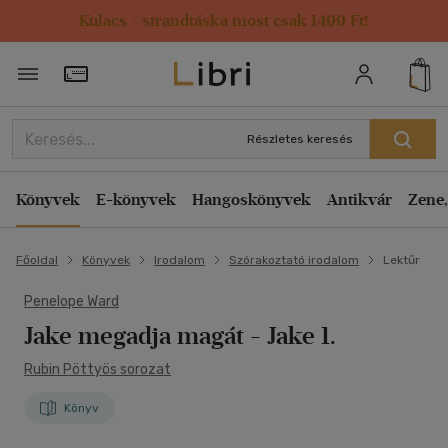
Kulacs / strandtáska most csak 1499 Ft!
Törzsvásárlói Kártya adatai
Részletes keresés
Könyvek
E-könyvek
Hangoskönyvek
Antikvár
Zene,
Főoldal
Könyvek
Irodalom
Szórakoztató irodalom
Lektűr
Penelope Ward
Jake megadja magát
- Jake 1.
Rubin Pöttyös sorozat
Könyv