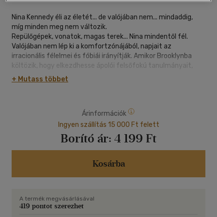
Nina Kennedy éli az életét... de valójában nem... mindaddig,
míg minden meg nem változik.
Repülőgépek, vonatok, magas terek... Nina mindentől fél.
Valójában nem lép ki a komfortzónájából, napjait az
irracionális félelmei és fóbiái irányítják. Amikor Brooklynba
költözik, hogy elkezdhesse ápolói felsőfokú tanulmányait,
élete 180 fokos fordulatot vesz, mert akaratlan, de intenzív
+ Mutass többet
vonzalmat érez bámulatos lakótársa, egy agyontetovált,
agyonpiercingelt pasas iránt, aki egyben az egyik legokosabb
ember is, akivel valaha találkozott.
Árinformációk
Jake Green durva külseje és ördögi mosolya mögött arany
szív rejtőzik. Feladatának érzi, hogy megváltoztassa Nina
Ingyen szállítás 15 000 Ft felett
életfelfogását. Amikor Jake beleegyezik, hogy korrepetálja
Borító ár:
4 199 Ft
Ninát, alkut kötnek, de a tétek magasak, hisz arra kényszeríti
a lányt, hogy szembenézzen a démonaival. Arra azonban még
ő sem nem számított, hogy a tanítás alatt szerelembe esik.
Kosárba
Amit Nina nem vesz észre, az az, hogy Jake a saját poklát
járja. Vajon szerelmük túléli-e a bombát, amit Jake rádob?
A termék megvásárlásával
419 pontot szerezhet