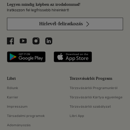
Legyen mindig képben az irodalommal!
Iratkozzon fel legfrissebb híreinkért!
Hírlevél-feliratkozás
Libri a Facebookon
Libri a Youtube-on
Libri az Instagramon
Libri a LinkedInen
Libri applikáció Szerezd meg: Google P
Libri applikáció 
Libri
Törzsvásárlói Program
Rólunk
Törzsvásárlói Programunkról
Karrier
Törzsvásárlói Kártya egyenlege
Impresszum
Törzsvásárlói szabályzat
Társadalmi programok
Libri App
Adományozás