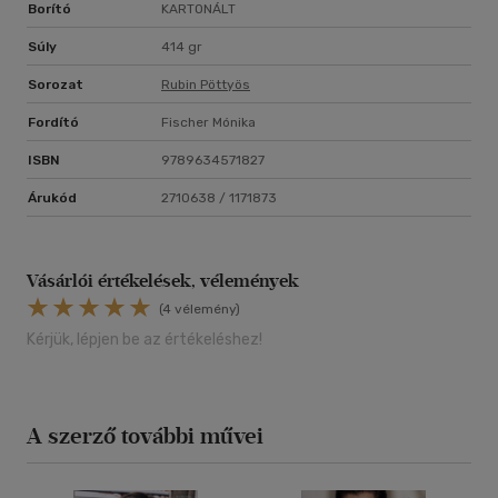
Borító
KARTONÁLT
Súly
414 gr
Sorozat
Rubin Pöttyös
Fordító
Fischer Mónika
ISBN
9789634571827
Árukód
2710638 / 1171873
Vásárlói értékelések, vélemények
(4 vélemény)
Kérjük, lépjen be az értékeléshez!
A szerző további művei