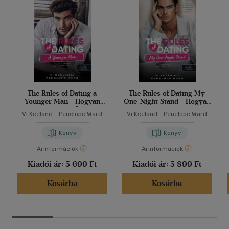
The Rules of Dating a
The Rules of Dating My
Younger Man - Hogyan
One-Night Stand - Hogyan
randizzunk egy fiatalabb
randizzunk az egyéjszakás
Vi Keeland
-
Penelope Ward
Vi Keeland
-
Penelope Ward
pasival?
kalandunkkal?
Könyv
Könyv
Árinformációk
Árinformációk
Kiadói ár:
5 699 Ft
Kiadói ár:
5 899 Ft
Kosárba
Kosárba