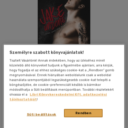
Személyre szabott könyvajánlatok!
Tisztelt Vásárlónk! Annak érdekében, hogy az ízléséhez minél
közelebb álló könyveket tudjunk a figyelmébe ajánlani, arra kérjük,
hogy fogadja el az ehhez szükséges cookie-kat a „Rendben” gomb
megnyomásával. Ennek hiányában weboldalunk csak a weboldal
használata szempontjából legszükségesebb cookie-kat telepíti a
böngészőjébe, de cookie-preferenciáit később is bármikor
módosíthatja a Süti beállítások menüpontban. További részletekért
olvassa el a
Libri Könyvkereskedelmi Kft. adatkezelési
Kívánságlistához adom
Megosztom
tájékoztatóját
!
(4 vélemény)
Rendben
Süti beállítások
Könyvmolyképző Kiadó Kft.
|
2017
|
magyar nyelvű
|
kartonált
|
406 oldal