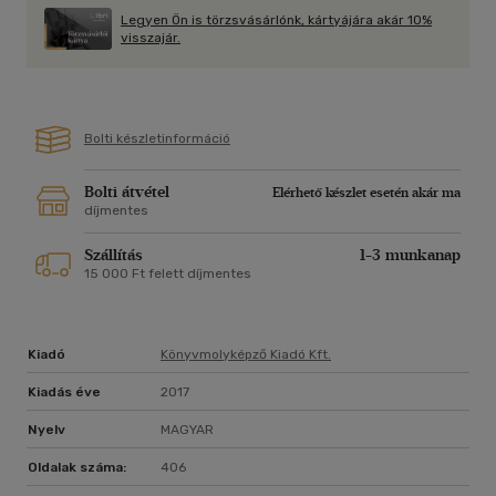
Legyen Ön is törzsvásárlónk, kártyájára akár 10%
visszajár.
Bolti készletinformáció
Bolti átvétel
Elérhető készlet esetén akár ma
díjmentes
Szállítás
1-3 munkanap
15 000 Ft felett díjmentes
Kiadó
Könyvmolyképző Kiadó Kft.
Kiadás éve
2017
Nyelv
MAGYAR
Oldalak száma:
406