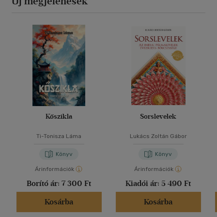
Új megjelenések
Kőszikla
Sorslevelek
Ti-Tonisza Láma
Lukács Zoltán Gábor
Könyv
Könyv
Árinformációk
Árinformációk
Borító ár:
7 300 Ft
Kiadói ár:
5 490 Ft
Kosárba
Kosárba