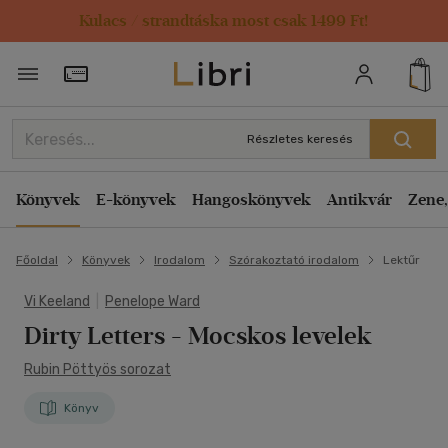
Kulacs / strandtáska most csak 1499 Ft!
Törzsvásárlói Kártya adatai
Részletes keresés
Könyvek
E-könyvek
Hangoskönyvek
Antikvár
Zene,
Főoldal
Könyvek
Irodalom
Szórakoztató irodalom
Lektűr
Vi Keeland
|
Penelope Ward
Dirty Letters - Mocskos levelek
Rubin Pöttyös sorozat
Könyv