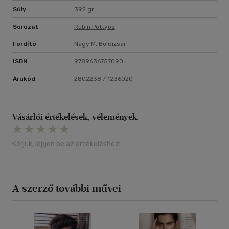
Súly
392 gr
Sorozat
Rubin Pöttyös
Fordító
Nagy M. Boldizsár
ISBN
9789636757090
Árukód
2802238 / 1236020
Vásárlói értékelések, vélemények
Kérjük, lépjen be az értékeléshez!
A szerző további művei