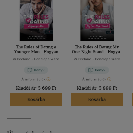
The Rules of Dating a
The Rules of Dating My
Younger Man - Hogyan
One-Night Stand - Hogyan
randizzunk egy fiatalabb
randizzunk az egyéjszakás
Vi Keeland
-
Penelope Ward
Vi Keeland
-
Penelope Ward
pasival?
kalandunkkal?
Könyv
Könyv
Árinformációk
Árinformációk
Kiadói ár:
5 699 Ft
Kiadói ár:
5 899 Ft
Kosárba
Kosárba