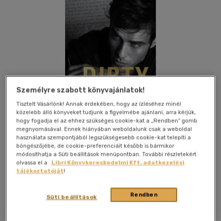
Személyre szabott könyvajánlatok!
Tisztelt Vásárlónk! Annak érdekében, hogy az ízléséhez minél
közelebb álló könyveket tudjunk a figyelmébe ajánlani, arra kérjük,
hogy fogadja el az ehhez szükséges cookie-kat a „Rendben” gomb
megnyomásával. Ennek hiányában weboldalunk csak a weboldal
használata szempontjából legszükségesebb cookie-kat telepíti a
böngészőjébe, de cookie-preferenciáit később is bármikor
módosíthatja a Süti beállítások menüpontban. További részletekért
olvassa el a
Libri Könyvkereskedelmi Kft. adatkezelési
Kívánságlistához adom
Megosztom
tájékoztatóját
!
Rendben
Süti beállítások
Könyvmolyképző Kiadó Kft.
|
2025
|
magyar nyelvű
|
puhatáblás, ragasztókötött
|
334 oldal