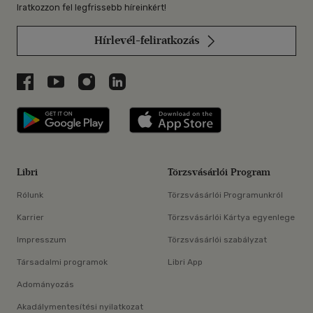
Iratkozzon fel legfrissebb híreinkért!
Hírlevél-feliratkozás
Libri a Facebookon
Libri a Youtube-on
Libri az Instagramon
Libri a LinkedInen
Libri applikáció Szerezd meg: Google P
Libri applikáció 
Libri
Törzsvásárlói Program
Rólunk
Törzsvásárlói Programunkról
Karrier
Törzsvásárlói Kártya egyenlege
Impresszum
Törzsvásárlói szabályzat
Társadalmi programok
Libri App
Adományozás
Akadálymentesítési nyilatkozat