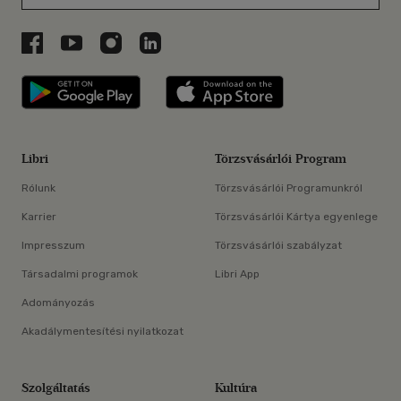
Libri a Facebookon
Libri a Youtube-on
Libri az Instagramon
Libri a LinkedInen
Libri applikáció Szerezd meg: Google P
Libri applikáció 
Libri
Törzsvásárlói Program
Rólunk
Törzsvásárlói Programunkról
Karrier
Törzsvásárlói Kártya egyenlege
Impresszum
Törzsvásárlói szabályzat
Társadalmi programok
Libri App
Adományozás
Akadálymentesítési nyilatkozat
Szolgáltatás
Kultúra