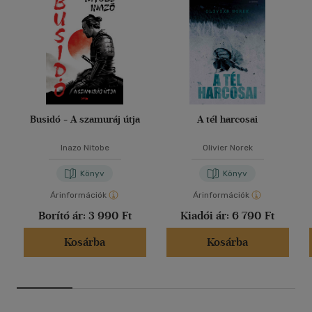
Busidó - A szamuráj útja
A tél harcosai
Inazo Nitobe
Olivier Norek
Könyv
Könyv
Árinformációk
Árinformációk
Borító ár:
3 990 Ft
Kiadói ár:
6 790 Ft
Kosárba
Kosárba