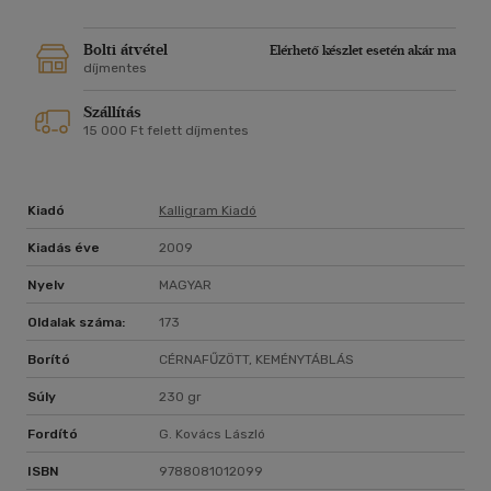
Bolti átvétel
Elérhető készlet esetén akár ma
díjmentes
Szállítás
15 000 Ft felett díjmentes
Kiadó
Kalligram Kiadó
Kiadás éve
2009
Nyelv
MAGYAR
Oldalak száma:
173
Borító
CÉRNAFŰZÖTT, KEMÉNYTÁBLÁS
Súly
230 gr
Fordító
G. Kovács László
ISBN
9788081012099