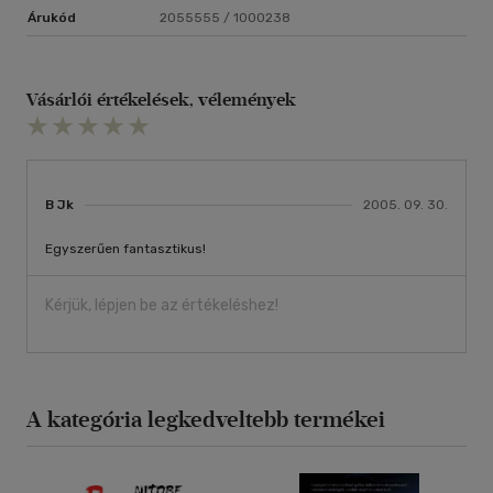
Árukód
2055555 / 1000238
Vásárlói értékelések, vélemények
B Jk
2005. 09. 30.
Egyszerűen fantasztikus!
Kérjük, lépjen be az értékeléshez!
A kategória legkedveltebb termékei