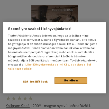
Személyre szabott könyvajánlatok!
Tisztelt Vásárlónk! Annak érdekében, hogy az ízléséhez minél
közelebb álló könyveket tudjunk a figyelmébe ajánlani, arra kérjük,
hogy fogadja el az ehhez szükséges cookie-kat a „Rendben” gomb
megnyomásával. Ennek hiányában weboldalunk csak a weboldal
használata szempontjából legszükségesebb cookie-kat telepíti a
böngészőjébe, de cookie-preferenciáit később is bármikor
módosíthatja a Süti beállítások menüpontban. További részletekért
olvassa el a
Libri Könyvkereskedelmi Kft. adatkezelési
tájékoztatóját
!
Rendben
Süti beállítások
Kívánságlistához adom
Megosztom
Kalligram Kiadó
|
2009
|
magyar nyelvű
|
cérnafűzött,