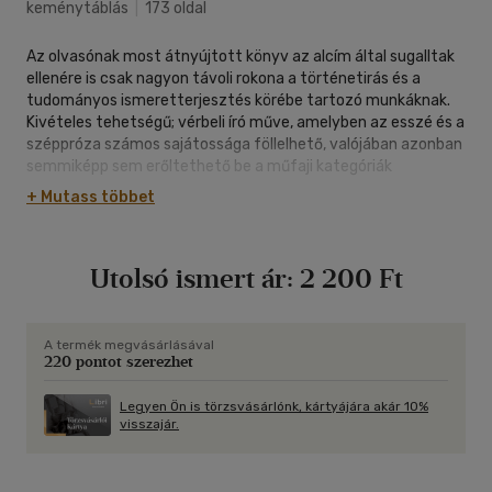
keménytáblás
|
173 oldal
Az olvasónak most átnyújtott könyv az alcím által sugalltak
ellenére is csak nagyon távoli rokona a történetirás és a
tudományos ismeretterjesztés körébe tartozó munkáknak.
Kivételes tehetségű; vérbeli író műve, amelyben az esszé és a
széppróza számos sajátossága föllelhető, valójában azonban
semmiképp sem erőltethető be a műfaji kategóriák
Prokrusztész-ágyába. Voltaképpen nem más, mint a huszadik
+ Mutass többet
századi Európa történelmének szarkasztikus hangú, merész,
sőt provokatív szókimondással s nem utolsósorban a fekete
humor jegyében megírt összefoglalása, bizarr "leltára". Az
Utolsó ismert ár:
2 200 Ft
események, alakok, emlékkégek és pillanatfelvételek
szürreális kavargásából riasztó és groteszk, apokaliptikus
borzalmakat idéző és kínosan rnulatságos kép bontakozik ki.
Az Europeana a fiktív mozzanatok dacára sem nevezhető
A termék megvásárlásával
220 pontot szerezhet
valamiféle diabolikus, korlátokat nem ismerő képzelet
szüleményének: az ihletforrást a huszadik századi
történelem kisérteties valósága jelentette. És ez benne a
Legyen Ön is törzsvásárlónk, kártyájára akár 10%
visszajár.
legszomorúbb.