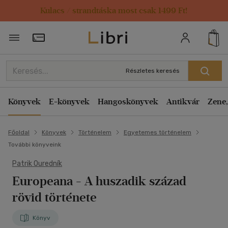
Kulacs / strandtáska most csak 1499 Ft!
Törzsvásárlói Kártya adatai
Részletes keresés
Könyvek
E-könyvek
Hangoskönyvek
Antikvár
Zene,
Főoldal
Könyvek
Történelem
Egyetemes történelem
További könyveink
Patrik Ouredník
Europeana
- A huszadik század
rövid története
Könyv