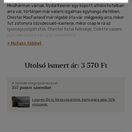
Mindhárman várnak. Rydal Keener egy kopott athéni hotelban
arra vár, történjen már valami izgalmas egyhangú életében.
Chester MacFarland már régebb óta vár: mégpedig arra, mikor
fut zátonyra tőzsdecsaló-karrierje, mikor csap le rá az
igazságszolgáltatás. Chester fiatal felesége, Colette valami
egészen másra vár: igaz szerelemre.
A szállodában történt véletlen gyilkosság után hármuk sorsa
+ Mutass többet
végzetesen összefonódik. S miközben a lebukás veszélye és
vele együtt a feszültség egyre nő, rá kell jönniük, hogy míg
sok mindent meg lehet venni pénzen - hamis útlevelet és
Utolsó ismert ár:
3 570 Ft
hallgatást is -, vannak dolgok, amelyek akár az életükbe is
kerülhetnek.
A könyv alapján készült film Viggo Mortensen, Kirsten Dunst
A termék megvásárlásával
357 pontot szerezhet
és Oscar Isaac főszereplésével már a mozikban!
Legyen Ön is törzsvásárlónk, kártyájára akár 10%
visszajár.