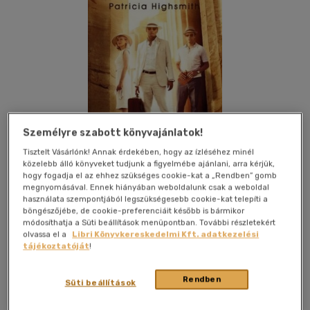
Személyre szabott könyvajánlatok!
Tisztelt Vásárlónk! Annak érdekében, hogy az ízléséhez minél
közelebb álló könyveket tudjunk a figyelmébe ajánlani, arra kérjük,
hogy fogadja el az ehhez szükséges cookie-kat a „Rendben” gomb
megnyomásával. Ennek hiányában weboldalunk csak a weboldal
használata szempontjából legszükségesebb cookie-kat telepíti a
böngészőjébe, de cookie-preferenciáit később is bármikor
módosíthatja a Süti beállítások menüpontban. További részletekért
Kívánságlistához adom
Megosztom
olvassa el a
Libri Könyvkereskedelmi Kft. adatkezelési
tájékoztatóját
!
Tericum Kiadó Kft.
|
2014
|
magyar nyelvű
|
ragasztókötött
|
Rendben
Süti beállítások
344 oldal