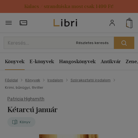
Kulacs / strandtáska most csak 1499 Ft!
Törzsvásárlói Kártya adatai
Részletes keresés
Könyvek
E-könyvek
Hangoskönyvek
Antikvár
Zene,
Főoldal
Könyvek
Irodalom
Szórakoztató irodalom
Krimi, bűnügyi, thriller
Patricia Highsmith
Kétarcú január
Könyv