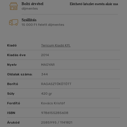
Bolti átvétel
Elérhető készlet esetén akár ma
díjmentes
Szállítás
15 000 Ft felett díjmentes
Kiadó
Tericum Kiadó Kft.
Kiadás éve
2014
Nyelv
MAGYAR
Oldalak száma:
344
Borító
RAGASZTÓKÖTÖTT
Súly
420 gr
Fordító
Kovács Kristóf
ISBN
9786155285608
Árukód
2585995 / 1141821