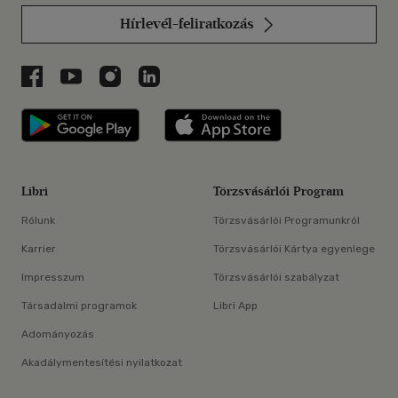
Hírlevél-feliratkozás
Libri a Facebookon
Libri a Youtube-on
Libri az Instagramon
Libri a LinkedInen
Libri applikáció Szerezd meg: Google P
Libri applikáció 
Libri
Törzsvásárlói Program
Rólunk
Törzsvásárlói Programunkról
Karrier
Törzsvásárlói Kártya egyenlege
Impresszum
Törzsvásárlói szabályzat
Társadalmi programok
Libri App
Adományozás
Akadálymentesítési nyilatkozat