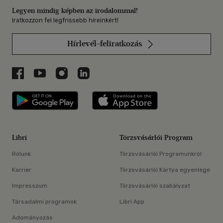
Legyen mindig képben az irodalommal!
Iratkozzon fel legfrissebb híreinkért!
Hírlevél-feliratkozás
Libri a Facebookon
Libri a Youtube-on
Libri az Instagramon
Libri a LinkedInen
Libri applikáció Szerezd meg: Google P
Libri applikáció 
Libri
Törzsvásárlói Program
Rólunk
Törzsvásárlói Programunkról
Karrier
Törzsvásárlói Kártya egyenlege
Impresszum
Törzsvásárlói szabályzat
Társadalmi programok
Libri App
Adományozás