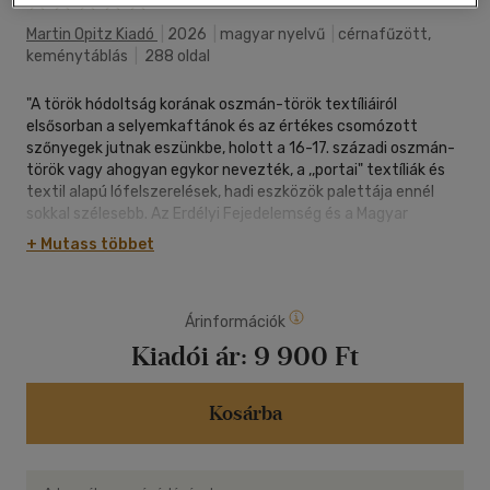
Martin Opitz Kiadó
|
2026
|
magyar nyelvű
|
cérnafűzött,
keménytáblás
|
288 oldal
"A török hódoltság korának oszmán-török textíliáiról
elsősorban a selyemkaftánok és az értékes csomózott
szőnyegek jutnak eszünkbe, holott a 16-17. századi oszmán-
török vagy ahogyan egykor nevezték, a ,,portai" textíliák és
textil alapú lófelszerelések, hadi eszközök palettája ennél
sokkal szélesebb. Az Erdélyi Fejedelemség és a Magyar
Királyság fejedelmi vagy főúri kincstáraiban és
+ Mutass többet
háztartásaiban előforduló török textilfélék használatáról a
magyar nyelvű írott emlékek tudósítanak. A korabeli történeti
forrásokból és irodalmi művekből tudjuk, hogy számos török
Árinformációk
kelmeféle, viselet, lakástextília, valamint ünnepi lófelszerelés,
nyereg, ló- és nyeregtakaró volt kedvelt hazánkban. Az
Kiadói ár:
9 900 Ft
érzékeny és sérülékeny textíliák a használatuk során
elkoptak, elpusztultak, és csak azok maradtak fenn,
amelyeket kincstárakban vagy egyházi gyűjteményekben
Kosárba
őriztek évszázadokon át.
A források önmagukban nem elegendőek a török munkák
megismeréséhez, és a múzeumokban őrzött 16-17. századi