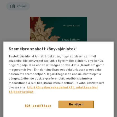
Könyv
Személyre szabott könyvajánlatok!
Tisztelt Vásárlónk! Annak érdekében, hogy az ízléséhez minél
közelebb álló könyveket tudjunk a figyelmébe ajánlani, arra kérjük,
hogy fogadja el az ehhez szükséges cookie-kat a „Rendben” gomb
megnyomásával. Ennek hiányában weboldalunk csak a weboldal
használata szempontjából legszükségesebb cookie-kat telepíti a
böngészőjébe, de cookie-preferenciáit később is bármikor
módosíthatja a Süti beállítások menüpontban. További részletekért
olvassa el a
Libri Könyvkereskedelmi Kft. adatkezelési
tájékoztatóját
!
Rendben
Süti beállítások
Kívánságlistához adom
Megosztom