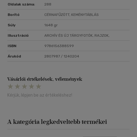
Oldalak száma:
288
Borító
CÉRNAFŰZÖTT, KEMÉNYTÁBLÁS
Súly
1648 gr
Illusztráció
ARCHÍV ÉS ÚJ TÁRGYFOTÓK, RAJZOK,
ISBN
9786156388599
Árukód
2807987 / 1240204
Vásárlói értékelések, vélemények
Kérjük, lépjen be az értékeléshez!
A kategória legkedveltebb termékei