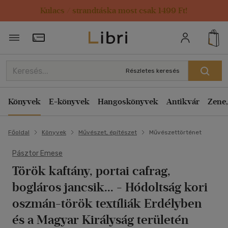
Kulacs / strandtáska most csak 1499 Ft!
Törzsvásárlói Kártya adatai
Részletes keresés
Könyvek
E-könyvek
Hangoskönyvek
Antikvár
Zene,
Főoldal
Könyvek
Művészet, építészet
Művészettörténet
Pásztor Emese
Török kaftány, portai cafrag,
bogláros jancsik...
- Hódoltság kori
oszmán-török textíliák Erdélyben
és a Magyar Királyság területén