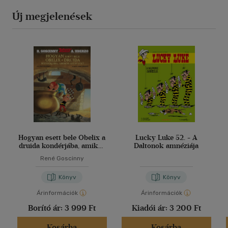
Új megjelenések
Hogyan esett bele Obelix a
Lucky Luke 52. - A
druida kondérjába, amikor
Daltonok amnéziája
kicsi volt
René Goscinny
Könyv
Könyv
Árinformációk
Árinformációk
Borító ár:
3 999 Ft
Kiadói ár:
3 200 Ft
Kosárba
Kosárba