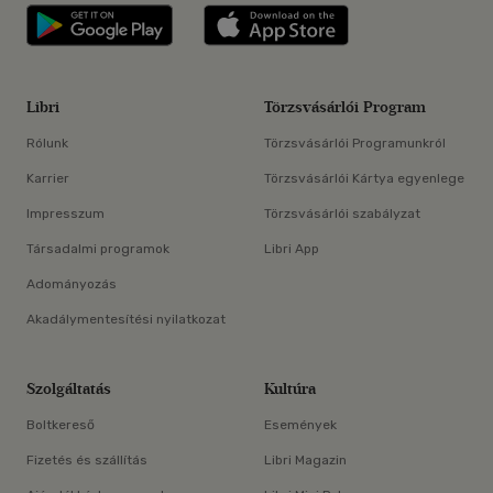
Libri applikáció Szerezd meg: Google P
Libri applikáció 
Libri
Törzsvásárlói Program
Rólunk
Törzsvásárlói Programunkról
Karrier
Törzsvásárlói Kártya egyenlege
Impresszum
Törzsvásárlói szabályzat
Társadalmi programok
Libri App
Adományozás
Akadálymentesítési nyilatkozat
Szolgáltatás
Kultúra
Boltkereső
Események
Fizetés és szállítás
Libri Magazin