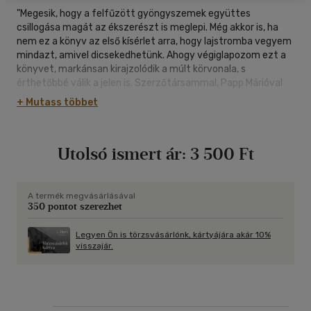
"Megesik, hogy a felfűzött gyöngyszemek együttes
csillogása magát az ékszerészt is meglepi. Még akkor is, ha
nem ez a könyv az első kísérlet arra, hogy lajstromba vegyem
mindazt, amivel dicsekedhetünk. Ahogy végiglapozom ezt a
könyvet, markánsan kirajzolódik a múlt körvonala, s
érthetőbbé válik a jelen is. Szerzőtársammal, Papp Márióval
együtt örömmel nyújtjuk át ebben a kincsesládikához hasonló
+ Mutass többet
fotóalbumban Magyarország számunkra legkedvesebb
gyöngyszemeit." - (Kaiser Ottó)
Utolsó ismert ár:
3 500 Ft
A termék megvásárlásával
350 pontot szerezhet
Legyen Ön is törzsvásárlónk, kártyájára akár 10%
visszajár.