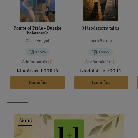
Pointe of Pride - Büszke
Másodszorra talán
balettosok
Chloe Angyal
Laura Barrow
Könyv
Könyv
Árinformációk
Árinformációk
Kiadói ár:
4 999 Ft
Kiadói ár:
5 799 Ft
Kosárba
Kosárba