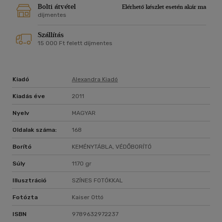
Bolti átvétel
Elérhető készlet esetén akár ma
díjmentes
Szállítás
15 000 Ft felett díjmentes
Kiadó
Alexandra Kiadó
Kiadás éve
2011
Nyelv
MAGYAR
Oldalak száma:
168
Borító
KEMÉNYTÁBLA, VÉDŐBORÍTÓ
Súly
1170 gr
Illusztráció
SZÍNES FOTÓKKAL
Fotózta
Kaiser Ottó
ISBN
9789632972237