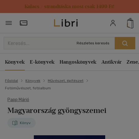
Kulacs / strandtáska most csak 1499 Ft!
Törzsvásárlói Kártya adatai
Részletes keresés
Könyvek
E-könyvek
Hangoskönyvek
Antikvár
Zene,
Főoldal
Könyvek
Művészet, építészet
Fotóművészet, fotóalbum
Papp Márió
Magyarország gyöngyszemei
Könyv