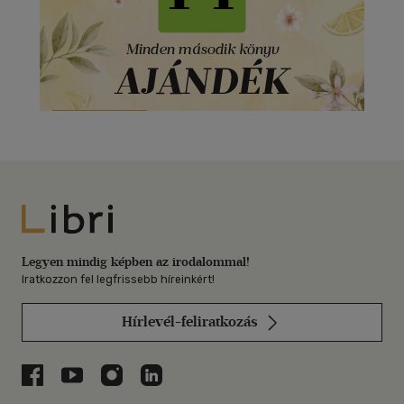
Libri
Legyen mindig képben az irodalommal!
Iratkozzon fel legfrissebb híreinkért!
Hírlevél-feliratkozás
Libri a Facebookon
Libri a Youtube-on
Libri az Instagramon
Libri a LinkedInen