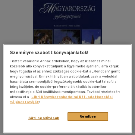
Személyre szabott könyvajánlatok!
Tisztelt Vásárlónk! Annak érdekében, hogy az ízléséhez minél
közelebb álló könyveket tudjunk a figyelmébe ajánlani, arra kérjük,
hogy fogadja el az ehhez szükséges cookie-kat a „Rendben” gomb
megnyomásával. Ennek hiányában weboldalunk csak a weboldal
használata szempontjából legszükségesebb cookie-kat telepíti a
böngészőjébe, de cookie-preferenciáit később is bármikor
módosíthatja a Süti beállítások menüpontban. További részletekért
olvassa el a
Libri Könyvkereskedelmi Kft. adatkezelési
Kívánságlistához adom
Megosztom
tájékoztatóját
!
Rendben
Süti beállítások
Alexandra Kiadó
|
2011
|
magyar nyelvű
|
keménytábla,
védőborító
|
168 oldal