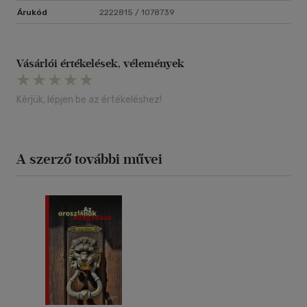
Árukód
2222815 / 1078739
Vásárlói értékelések, vélemények
Kérjük, lépjen be az értékeléshez!
A szerző további művei