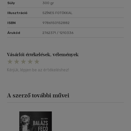
Súly
300 gr
Illusztráció
SZÍNES FOTÓKKAL
ISBN
9786150152882
Árukód
2762371 / 1210336
Vásárlói értékelések, vélemények
Kérjük, lépjen be az értékeléshez!
A szerző további művei