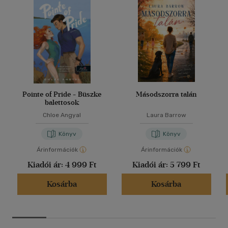
Pointe of Pride - Büszke
Másodszorra talán
balettosok
Chloe Angyal
Laura Barrow
Könyv
Könyv
Árinformációk
Árinformációk
Kiadói ár:
4 999 Ft
Kiadói ár:
5 799 Ft
Kosárba
Kosárba