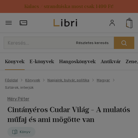
Kulacs / strandtáska most csak 1499 Ft!
Törzsvásárlói Kártya adatai
Részletes keresés
Könyvek
E-könyvek
Hangoskönyvek
Antikvár
Zene,
Főoldal
Könyvek
Napjaink, bulvár, politika
Magyar
Sztárok, interjúk
Méry Péter
Cintányéros Cudar Világ
- A mulatós
műfaj és ami mögötte van
Könyv