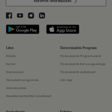
Hírlevél-feliratkozás
Libri a Facebookon
Libri a Youtube-on
Libri az Instagramon
Libri a LinkedInen
Libri applikáció Szerezd meg: Google P
Libri applikáció 
Libri
Törzsvásárlói Program
Rólunk
Törzsvásárlói Programunkról
Karrier
Törzsvásárlói Kártya egyenlege
Impresszum
Törzsvásárlói szabályzat
Társadalmi programok
Libri App
Adományozás
Akadálymentesítési nyilatkozat
Szolgáltatás
Kultúra