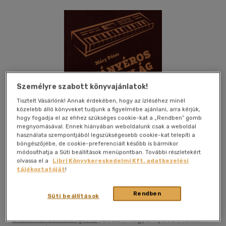
Személyre szabott könyvajánlatok!
Tisztelt Vásárlónk! Annak érdekében, hogy az ízléséhez minél
közelebb álló könyveket tudjunk a figyelmébe ajánlani, arra kérjük,
hogy fogadja el az ehhez szükséges cookie-kat a „Rendben” gomb
megnyomásával. Ennek hiányában weboldalunk csak a weboldal
használata szempontjából legszükségesebb cookie-kat telepíti a
böngészőjébe, de cookie-preferenciáit később is bármikor
módosíthatja a Süti beállítások menüpontban. További részletekért
olvassa el a
Libri Könyvkereskedelmi Kft. adatkezelési
tájékoztatóját
!
Kívánságlistához adom
Megosztom
Rendben
Süti beállítások
Grand Prix Consulting Kft.
|
2022
|
magyar nyelvű
|
füles,