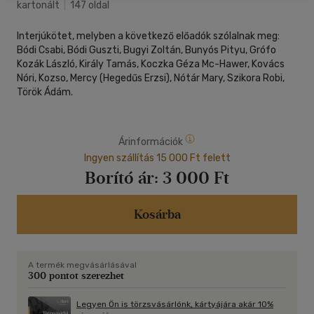
kartonált
|
147 oldal
Interjúkötet, melyben a következő előadók szólalnak meg:
Bódi Csabi, Bódi Guszti, Bugyi Zoltán, Bunyós Pityu, Grófo
Kozák László, Király Tamás, Koczka Géza Mc-Hawer, Kovács
Nóri, Kozso, Mercy (Hegedűs Erzsi), Nótár Mary, Szikora Robi,
Török Ádám.
Árinformációk
Ingyen szállítás 15 000 Ft felett
Borító ár:
3 000 Ft
Kosárba
A termék megvásárlásával
300 pontot szerezhet
Legyen Ön is törzsvásárlónk, kártyájára akár 10%