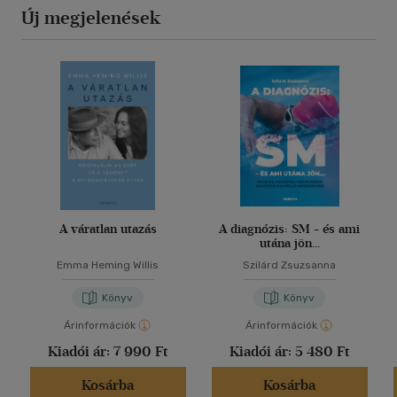
Új megjelenések
A váratlan utazás
A diagnózis: SM - és ami
utána jön...
Emma Heming Willis
Szilárd Zsuzsanna
Könyv
Könyv
Árinformációk
Árinformációk
Kiadói ár:
7 990 Ft
Kiadói ár:
5 480 Ft
Kosárba
Kosárba