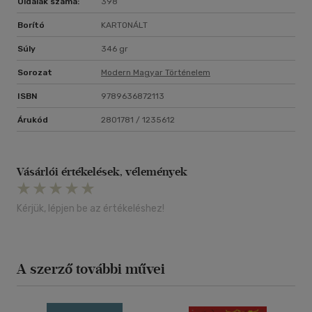
Oldalak száma:
398
lányával Zuglóban él.
Borító
KARTONÁLT
Súly
346 gr
Sorozat
Modern Magyar Történelem
ISBN
9789636872113
Árukód
2801781 / 1235612
Vásárlói értékelések, vélemények
Kérjük, lépjen be az értékeléshez!
A szerző további művei