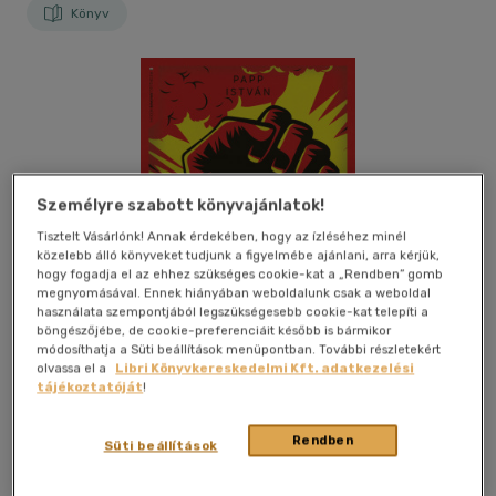
Könyv
Személyre szabott könyvajánlatok!
Tisztelt Vásárlónk! Annak érdekében, hogy az ízléséhez minél
közelebb álló könyveket tudjunk a figyelmébe ajánlani, arra kérjük,
hogy fogadja el az ehhez szükséges cookie-kat a „Rendben” gomb
megnyomásával. Ennek hiányában weboldalunk csak a weboldal
használata szempontjából legszükségesebb cookie-kat telepíti a
böngészőjébe, de cookie-preferenciáit később is bármikor
módosíthatja a Süti beállítások menüpontban. További részletekért
olvassa el a
Libri Könyvkereskedelmi Kft. adatkezelési
tájékoztatóját
!
Kívánságlistához adom
Megosztom
Rendben
Süti beállítások