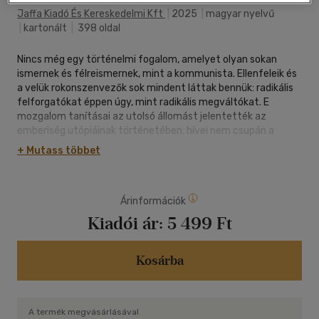
Jaffa Kiadó És Kereskedelmi Kft
|
2025
|
magyar nyelvű
|
kartonált
|
398 oldal
Nincs még egy történelmi fogalom, amelyet olyan sokan
ismernek és félreismernek, mint a kommunista. Ellenfeleik és
a velük rokonszenvezők sok mindent láttak bennük: radikális
felforgatókat éppen úgy, mint radikális megváltókat. E
mozgalom tanításai az utolsó állomást jelentették az
emberiség utópiáinak történetében: hívei nem csupán a
gazdaság és a politika világát, hanem az emberi lét számos
+ Mutass többet
megnyilvánulását is át akarták formálni egy jobb és
szabadabb világ reményében.
Árinformációk
A magyar történelemben szinte csak gondolatnyi idővel, alig
egy évvel az orosz bolsevikokat követően bukkantak fel az
Kiadói ár:
5 499 Ft
első kommunisták, hogy rendkívüli körülmények közepette
átalakítsák a korabeli Magyarországot. Három ízben: 1919-
ben, 1945-ben és 1956-ban fogtak hozzá, hogy
Kosárba
meggyökereztessék itthoni földben a Szovjet-
Oroszországból származó eszmét, de minél inkább követték
az eredeti mintát, annál jobban elutasította őket a korabeli
A termék megvásárlásával
magyar társadalom, s minél jobban alkalmazkodtak a hazai