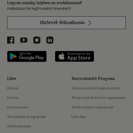
Legyen mindig képben az irodalommal!
Iratkozzon fel legfrissebb híreinkért!
Hírlevél-feliratkozás
Libri a Facebookon
Libri a Youtube-on
Libri az Instagramon
Libri a LinkedInen
Libri applikáció Szerezd meg: Google P
Libri applikáció 
Libri
Törzsvásárlói Program
Rólunk
Törzsvásárlói Programunkról
Karrier
Törzsvásárlói Kártya egyenlege
Impresszum
Törzsvásárlói szabályzat
Társadalmi programok
Libri App
Adományozás