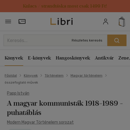
Kulacs / strandtáska most csak 1499 Ft!
Törzsvásárlói Kártya adatai
Részletes keresés
Könyvek
E-könyvek
Hangoskönyvek
Antikvár
Zene,
Főoldal
Könyvek
Történelem
Magyar történelem
összefoglaló művek
Papp István
A magyar kommunisták 1918-1989 -
puhatáblás
Modern Magyar Történelem sorozat