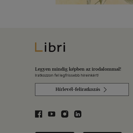
Libri
Legyen mindig képben az irodalommal!
Iratkozzon fel legfrissebb híreinkért!
Hírlevél-feliratkozás
Libri a Facebookon
Libri a Youtube-on
Libri az Instagramon
Libri a LinkedInen