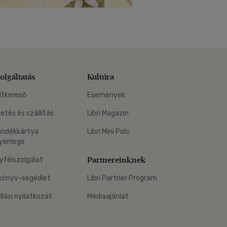
olgáltatás
Kultúra
ltkereső
Események
zetés és szállítás
Libri Magazin
ándékkártya
Libri Mini Polc
yenlege
Partnereinknek
yfélszolgálat
könyv-segédlet
Libri Partner Program
állási nyilatkozat
Médiaajánlat