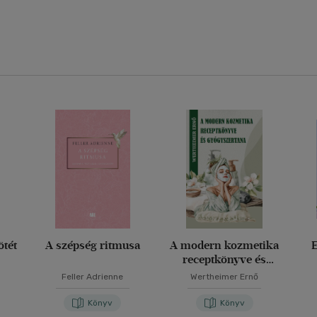
ötét
A szépség ritmusa
A modern kozmetika
E
receptkönyve és
gyógyszertana
Feller Adrienne
Wertheimer Ernő
Könyv
Könyv