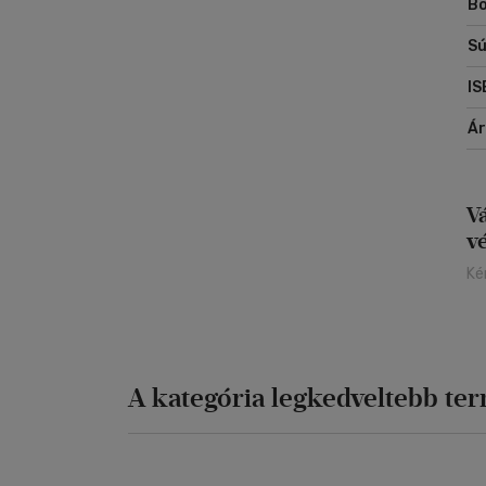
Bo
Sú
IS
Á
V
v
Ké
A kategória legkedveltebb te