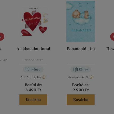
e
s
A láthatatlan fonal
Babanapló - fiú
Hisz
s Fay
Patrice Karst
Könyv
Könyv
Árinformációk
Árinformációk
Borító ár:
Borító ár:
3 490 Ft
2 990 Ft
Kosárba
Kosárba