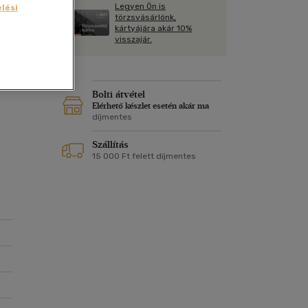
Kártya
Legyen Ön is
lési
Vallás, mitológia
m
törzsvásárlónk,
Képeslap
kártyájára akár 10%
és Természet
visszajár.
yv
Naptár
k
Papír, írószer
ok
Bolti átvétel
Elérhető készlet esetén akár ma
díjmentes
Szállítás
15 000 Ft felett díjmentes