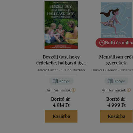
Bolti és onlin
Beszélj úgy, hogy
Mentálisan erő
érdekelje, hallgasd úgy,
gyerekek
hogy elmesélje
Adele Faber
-
Elaine Mazlish
Daniel G. Amen
-
Charle
Könyv
Könyv
Árinformációk
Árinformációk
Borító ár:
Borító ár:
4 914 Ft
4 999 Ft
Kosárba
Kosárba