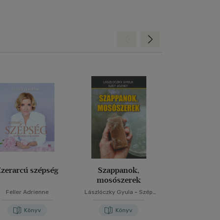
Hátra
Előre
zerarcú szépség
Szappanok,
Kozmet
mosószerek
Feller Adrienne
Lászlóczky Gyula
-
Szép
Dr. Török L
József
Könyv
Könyv
Kön