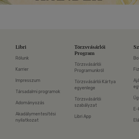
Libri
Törzsvásárlói
Sz
Program
Rólunk
Bo
Törzsvásárlói
Karrier
Fi
Programunkról
Impresszum
Aj
Törzsvásárlói Kártya
eg
egyenlege
Társadalmi programok
Üg
Törzsvásárlói
Adományozás
szabályzat
E-
Akadálymentesítési
Libri App
nyilatkozat
El