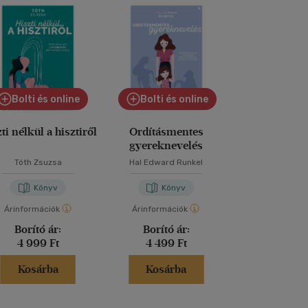
Bolti és online
Bolti és online
ti nélkül a hisztiről
Ordításmentes
60 Montessori 
gyereknevelés
gyakorlat ki
Tóth Zsuzsa
Hal Edward Runkel
Marie-Héléne
Könyv
Könyv
Kön
Árinformációk
Árinformációk
Árinformáci
Borító ár:
Borító ár:
Borító 
4 999 Ft
4 499 Ft
3 999 
Kosárba
Kosárba
Kosár