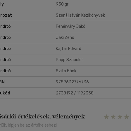
ly
950 gr
rozat
Szent István Kézikönyvek
rdító
Fehérváry Jákó
rdító
Jáki Zénó
rdító
Kajtár Edvárd
rdító
Papp Szabolcs
rdító
Szita Bánk
BN
9789632776736
rukód
2738192 / 1192358
ásárlói értékelések, vélemények
rjük, lépjen be az értékeléshez!