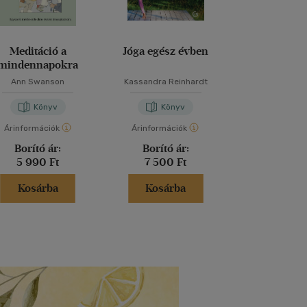
Meditáció a
Jóga egész évben
Gerincj
mindennapokra
Ann Swanson
Kassandra Reinhardt
Pápa Gyön
Könyv
Könyv
Kön
Árinformációk
Árinformációk
Árinformáci
Borító ár:
Borító ár:
Borító 
5 990 Ft
7 500 Ft
7 990 
Kosárba
Kosárba
Kosár