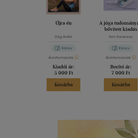
Újra én
A jóga tudománya
bővített kiadás
Góg Anikó
Ann Swanson
Könyv
Könyv
Árinformációk
Árinformációk
Kiadói ár:
Borító ár:
5 999 Ft
7 999 Ft
Kosárba
Kosárba