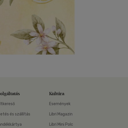
olgáltatás
Kultúra
ltkereső
Események
zetés és szállítás
Libri Magazin
ándékkártya
Libri Mini Polc