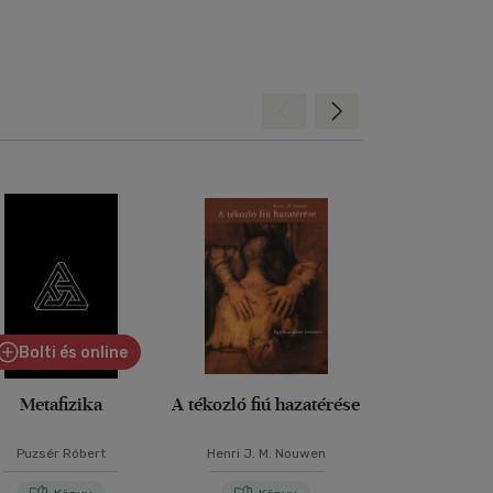
Hátra
Előre
Bolti és online
Metafizika
A tékozló fiú hazatérése
A bölcs 
Puzsér Róbert
Henri J. M. Nouwen
Jack Kornf