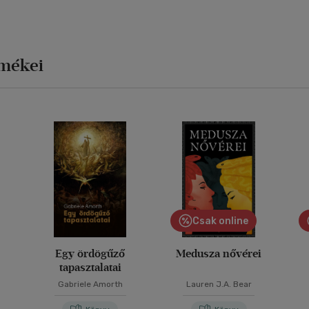
rmékei
Csak online
Egy ördögűző
Medusza nővérei
tapasztalatai
Gabriele Amorth
Lauren J.A. Bear