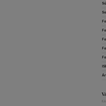
Sú
So
Fo
Fo
Fo
Fo
Fo
IS
Á
V
Ké