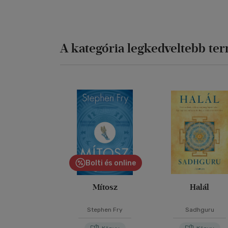
A kategória legkedveltebb te
Bolti és online
Mítosz
Halál
Stephen Fry
Sadhguru