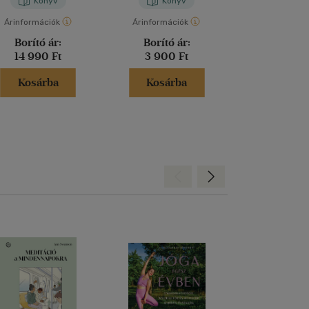
Könyv
Könyv
Kön
Árinformációk
Árinformációk
Árinformáci
Borító ár:
Borító ár:
Borító 
14 990 Ft
3 900 Ft
5 900 
Kosárba
Kosárba
Kosár
Hátra
Előre