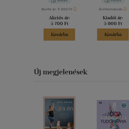
Könyv
Könyv
Borító ár:
9 500 Ft
Árinformációk
Akciós ár:
Kiadói ár:
5 700 Ft
5 900 Ft
Kosárba
Kosárba
Új megjelenések