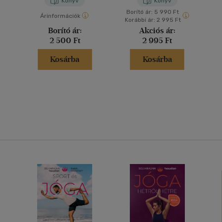
Könyv
Könyv
Borító ár:
5 990 Ft
Árinformációk
Korábbi ár:
2 995 Ft
Borító ár:
Akciós ár:
2 500 Ft
2 995 Ft
Kosárba
Kosárba