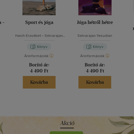
 -
Sport és jóga
Jóga hétről hétre
Haich Erzsébet
-
Selvarajan
Selvarajan Yesudian
Yesudian
Könyv
Könyv
Árinformációk
Árinformációk
Borító ár:
Borító ár:
4 490 Ft
4 490 Ft
Kosárba
Kosárba