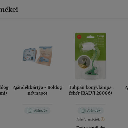
rmékei
ldog
Ajándékkártya - Boldog
Tulipán könyvlámpa,
A
imi)
névnapot
fehér (BALVI 28086)
Ajándék
Ajándék
Árinformációk
Fogyasztói ár: