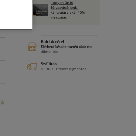
Kártya
Legyen Ön is
Vallás, mitológia
m
törzsvásárlónk,
Képeslap
kártyájára akár 10%
és Természet
visszajár.
yv
Naptár
k
Papír, írószer
ok
Bolti átvétel
Elérhető készlet esetén akár ma
díjmentes
Szállítás
15 000 Ft felett díjmentes