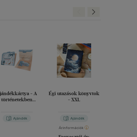
Hátra
Előre
jándékkártya - A
Égi utazások könyvtok
Ajándékkár
történetekben
- XXL
Köszön
találkozunk
Ajándék
Ajándék
Aján
Árinformációk
Fogyasztói ár: