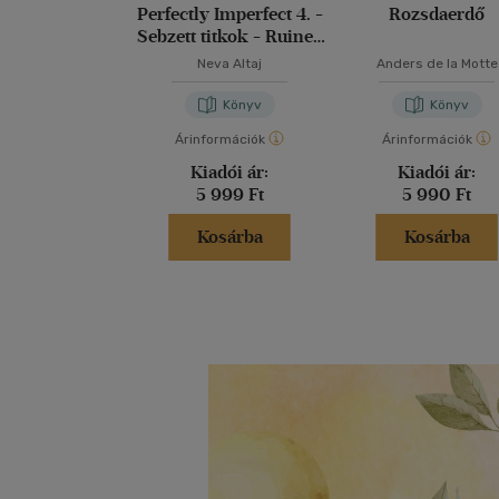
Perfectly Imperfect 4. -
Rozsdaerdő
Sebzett titkok - Ruined
secrets
Neva Altaj
Anders de la Motte
Könyv
Könyv
Árinformációk
Árinformációk
Kiadói ár:
Kiadói ár:
5 999 Ft
5 990 Ft
Kosárba
Kosárba