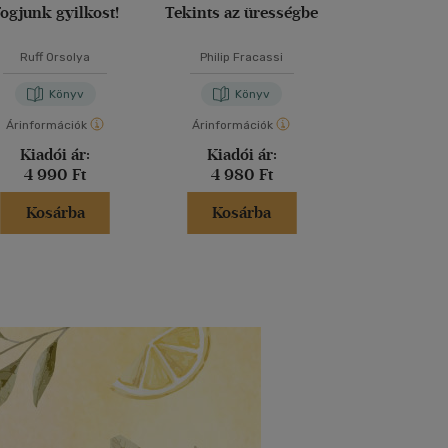
ogjunk gyilkost!
Tekints az ürességbe
Vidéki bűn
Ruff Orsolya
Philip Fracassi
Agatha Chr
Könyv
Könyv
Kön
Árinformációk
Árinformációk
Árinformáci
Kiadói ár:
Kiadói ár:
Kiadói 
4 990 Ft
4 980 Ft
5 999 
Kosárba
Kosárba
Kosár