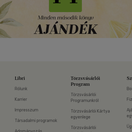
Libri
Törzsvásárlói
Sz
Program
Rólunk
Bo
Törzsvásárlói
Karrier
Fi
Programunkról
Impresszum
Aj
Törzsvásárlói Kártya
eg
egyenlege
Társadalmi programok
Üg
Törzsvásárlói
Adományozás