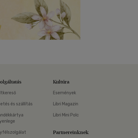
olgáltatás
Kultúra
ltkereső
Események
zetés és szállítás
Libri Magazin
ándékkártya
Libri Mini Polc
yenlege
Partnereinknek
yfélszolgálat