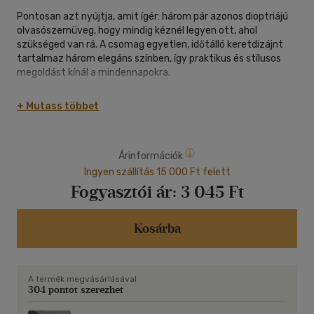
Pontosan azt nyújtja, amit ígér: három pár azonos dioptriájú
olvasószemüveg, hogy mindig kéznél legyen ott, ahol
szükséged van rá. A csomag egyetlen, időtálló keretdizájnt
tartalmaz három elegáns színben, így praktikus és stílusos
megoldást kínál a mindennapokra.
Tarts egyet a konyhában, az irodában, az autóban, a
+ Mutass többet
táskádban vagy akár a hálószobában - így nem kell többé
keresgélned az olvasószemüvegedet. Ideális választás
mindenkinek, aki rendszeresen használ olvasószemüveget,
Árinformációk
vagy ajándékként is tökéletes annak, aki ,,nélküle nem él".
Ingyen szállítás 15 000 Ft felett
A kiváló minőségű lencsék és keretek kényelmes viseletet és
Fogyasztói ár:
3 045 Ft
tiszta látást biztosítanak, a legnépszerűbb
dioptriaértékekben elérhető szett pedig megfelel az EN
14139:2010 európai szabványnak.
Kosárba
Miért fogod szeretni?
A termék megvásárlásával
o 3 pár azonos dioptriájú olvasószemüveg egy csomagban
304 pontot szerezhet
o Egy keretstílus, három modern színben
o Kiváló minőségű lencsék és strapabíró keretek