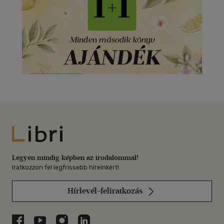
Libri
Legyen mindig képben az irodalommal!
Iratkozzon fel legfrissebb híreinkért!
Hírlevél-feliratkozás
Libri a Facebookon
Libri a Youtube-on
Libri az Instagramon
Libri a LinkedInen