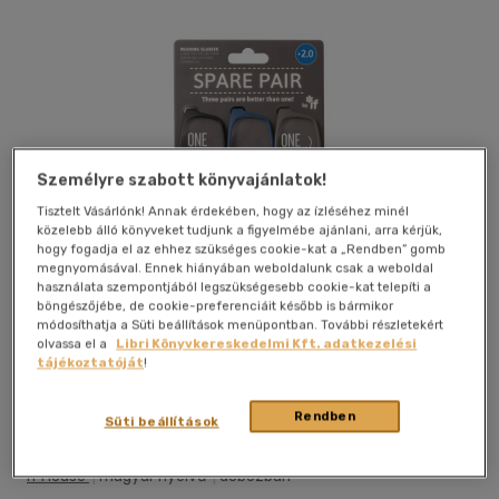
Személyre szabott könyvajánlatok!
Tisztelt Vásárlónk! Annak érdekében, hogy az ízléséhez minél
közelebb álló könyveket tudjunk a figyelmébe ajánlani, arra kérjük,
hogy fogadja el az ehhez szükséges cookie-kat a „Rendben” gomb
megnyomásával. Ennek hiányában weboldalunk csak a weboldal
használata szempontjából legszükségesebb cookie-kat telepíti a
böngészőjébe, de cookie-preferenciáit később is bármikor
módosíthatja a Süti beállítások menüpontban. További részletekért
olvassa el a
Libri Könyvkereskedelmi Kft. adatkezelési
tájékoztatóját
!
Galéria
Kívánságlistához adom
Megosztom
Rendben
Süti beállítások
If House
|
magyar nyelvű
|
dobozban