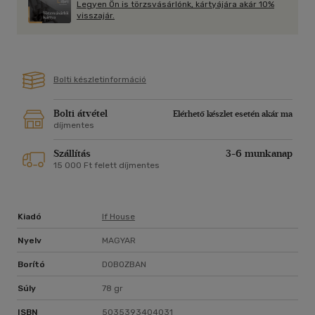
Legyen Ön is törzsvásárlónk, kártyájára akár 10%
o Praktikus megoldás otthonra, munkához és utazáshoz
visszajár.
o Megfelel az EN 14139:2010 szabványnak
Bolti készletinformáció
Bolti átvétel
Elérhető készlet esetén akár ma
díjmentes
Szállítás
3-6 munkanap
15 000 Ft felett díjmentes
Kiadó
If House
Nyelv
MAGYAR
Borító
DOBOZBAN
Súly
78 gr
ISBN
5035393404031