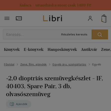
Kulacs / strandtáska most csak 1499 Ft!
Törzsvásárlói Kártya adatai
Részletes keresés
Könyvek
E-könyvek
Hangoskönyvek
Antikvár
Zene,
Főoldal
Zene, film, ajándék
Egyéb áru, szolgáltatás
Egyéb
+2,0 dioptriás szemüvegkészlet
- IF,
40403, Spare Pair, 3 db,
olvasószemüveg
Ajándék