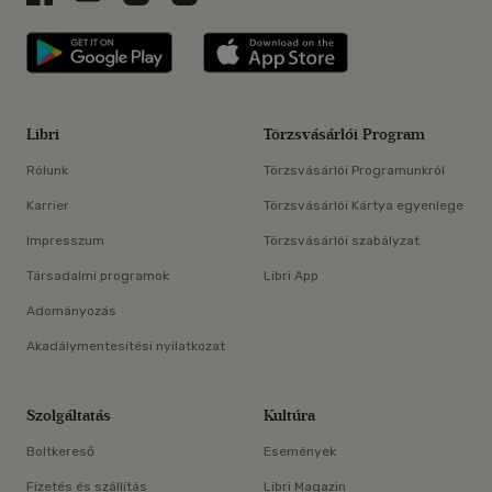
Libri applikáció Szerezd meg: Google P
Libri applikáció 
Libri
Törzsvásárlói Program
Rólunk
Törzsvásárlói Programunkról
Karrier
Törzsvásárlói Kártya egyenlege
Impresszum
Törzsvásárlói szabályzat
Társadalmi programok
Libri App
Adományozás
Akadálymentesítési nyilatkozat
Szolgáltatás
Kultúra
Boltkereső
Események
Fizetés és szállítás
Libri Magazin