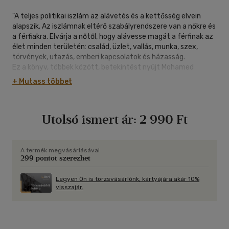
"A teljes politikai iszlám az alávetés és a kettősség elvein
alapszik. Az iszlámnak eltérő szabályrendszere van a nőkre és
a férfiakra. Elvárja a nőtől, hogy alávesse magát a férfinak az
élet minden területén: család, üzlet, vallás, munka, szex,
törvények, utazás, emberi kapcsolatok és házasság.
Ez a könyv, többek között, betekintést nyújt Mohamed
családi és hálószobai életébe, láthatjuk ahogyan a háremében
+ Mutass többet
tombolt a féltékenység, elmondja hogyan vált a feleségverés
az iszlám részévé, és bemutatja a gyerekházasság
történetét, amikor Mohamed feleségül vette a 6 éves Aisát.
Utolsó ismert ár:
2 990 Ft
Az alapművekben található ideológia nők millióinak életét
szabályozza ma is. A nőkhöz hasonlóan a rabszolgák is
alávetettek.
A rabszolgaság modern történelmi elmélete szerint a fehér
A termék megvásárlásával
299 pontot szerezhet
ember afrikaiakat hurcolt a nyugati féltekére. Valójában a
rabszolgaság története jó 300 évvel azelőtt kezdődött, hogy
a fehér ember megvásárolta rabszolgáit a muszlim
Legyen Ön is törzsvásárlónk, kártyájára akár 10%
visszajár.
nagykereskedőktől afrikai nyugati partjainál. A politikai iszlám
1400 éve tartó dzsihádja folyamatosan rabszolgasorba
hajtotta a nem muszlimokat Afrikában, Ázsiában és
Európában is. Mohamed példája szolgált iránymutatásul a