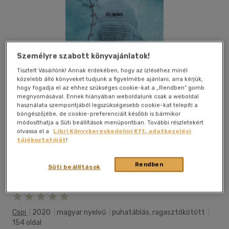
Személyre szabott könyvajánlatok!
Tisztelt Vásárlónk! Annak érdekében, hogy az ízléséhez minél
közelebb álló könyveket tudjunk a figyelmébe ajánlani, arra kérjük,
hogy fogadja el az ehhez szükséges cookie-kat a „Rendben” gomb
megnyomásával. Ennek hiányában weboldalunk csak a weboldal
használata szempontjából legszükségesebb cookie-kat telepíti a
böngészőjébe, de cookie-preferenciáit később is bármikor
módosíthatja a Süti beállítások menüpontban. További részletekért
olvassa el a
Libri Könyvkereskedelmi Kft. adatkezelési
tájékoztatóját
!
Rendben
Süti beállítások
Kívánságlistához adom
Megosztom
Cspi
|
2020
|
magyar nyelvű
|
puhatáblás, ragasztókötött
|
154 oldal