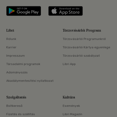
Libri applikáció Szerezd meg: Google P
Libri applikáció 
Libri
Törzsvásárlói Program
Rólunk
Törzsvásárlói Programunkról
Karrier
Törzsvásárlói Kártya egyenlege
Impresszum
Törzsvásárlói szabályzat
Társadalmi programok
Libri App
Adományozás
Akadálymentesítési nyilatkozat
Szolgáltatás
Kultúra
Boltkereső
Események
Fizetés és szállítás
Libri Magazin