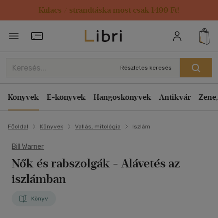
Kulacs / strandtáska most csak 1499 Ft!
Törzsvásárlói Kártya adatai
Részletes keresés
Könyvek
E-könyvek
Hangoskönyvek
Antikvár
Zene,
Főoldal
Könyvek
Vallás, mitológia
Iszlám
Bill Warner
Nők és rabszolgák
- Alávetés az
iszlámban
Könyv