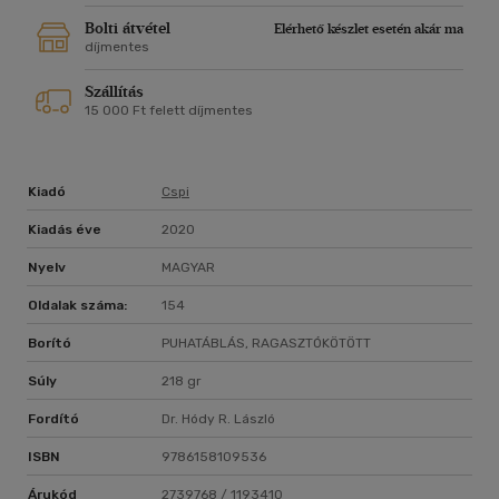
rabszolga-kereskedőknek és -tulajdonosoknak. Mohamed a
meghódított területek foglyait rabszolgává tette és
Bolti átvétel
Elérhető készlet esetén akár ma
továbbadott rajtuk, hogy abból a dzsihádot finanszírozza.
díjmentes
Nőket tett szexrabszolgává dzsihadista katonái örömére. Az
Szállítás
iszlám alapművei igen részletes útmutatással szolgálnak a
15 000 Ft felett díjmentes
rabszolgaság kérdésében, lefektetve ezzel a világ
legnagyobb rabszolga-kultúrájának alapjait.
A nők és rabszolgák mind alávetésben élnek. Most először
olvashatjuk egy kötetben a szexualitásról és a
Kiadó
Cspi
rabszolgaságról szóló iszlám tanításokat."
Kiadás éve
2020
Nyelv
MAGYAR
Oldalak száma:
154
Borító
PUHATÁBLÁS, RAGASZTÓKÖTÖTT
Súly
218 gr
Fordító
Dr. Hódy R. László
ISBN
9786158109536
Árukód
2739768 / 1193410