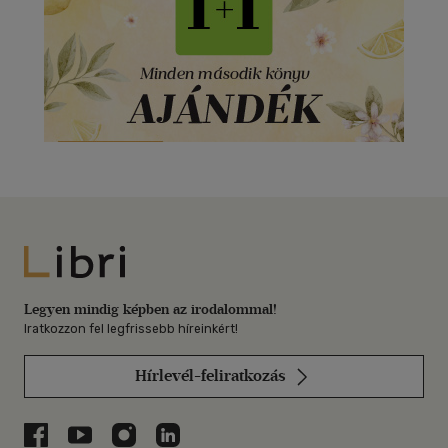
Libri
Legyen mindig képben az irodalommal!
Iratkozzon fel legfrissebb híreinkért!
Hírlevél-feliratkozás
Libri a Facebookon
Libri a Youtube-on
Libri az Instagramon
Libri a LinkedInen