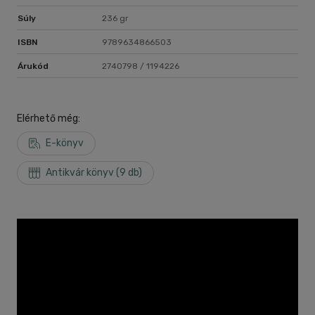
Súly
236 gr
ISBN
9789634866503
Árukód
2740798 / 1194226
Elérhető még:
E-könyv
Antikvár könyv (9 db)