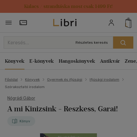
Kulacs / strandtáska most csak 1499 Ft!
Törzsvásárlói Kártya adatai
Részletes keresés
Könyvek
E-könyvek
Hangoskönyvek
Antikvár
Zene,
Főoldal
Könyvek
Gyermek és ifjúsági
Ifjúsági irodalom
Szórakoztató irodalom
Nógrádi Gábor
A mi Kinizsink - Reszkess, Garai!
Könyv