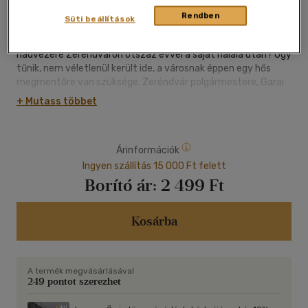
Különös alak járja Zeréndvár utcáit: mindent tud Kinizsi Pálról,
Rendben
Süti beállítások
könnyedén felkap egy malomkövet, és ami a legfurcsább: őt
magát is Kinizsi Pálnak hívják. De mit keres Mátyás király
hadvezére Zeréndváron ötszáz évvel a saját halála után? Úgy
tűnik, nem véletlenül került ide, a városnak éppen egy hős
megmentőre van szüksége. Zeréndvár polgármestere, Garai
Nándor ugyanis visszaél a hatalmával: toronyházat építtet a
+ Mutass többet
gyönyörű park helyén, ráadásul önkényesen begyűjteti a
városlakók háziállatait. Ezt azonban a mi Kinizsink nem hagyja
annyiban. Gyerekekből álló, elszánt csapata élén megindul,
Árinformációk
hogy móresre tanítsa a hatalmaskodó polgármestert.
Reszkess, Garai!
Ingyen szállítás 15 000 Ft felett
Borító ár:
2 499 Ft
Kosárba
A termék megvásárlásával
249 pontot szerezhet