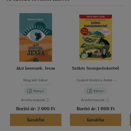
Akit keresnek: Jesua
Szökés Szomjasbokorból
Nógrádi Gábor
Csájiné Knézics Anikó
-
Nógrádi Gábor
Könyv
Könyv
Árinformációk
Árinformációk
Borító ár:
2 999 Ft
Borító ár:
1 699 Ft
Kosárba
Kosárba