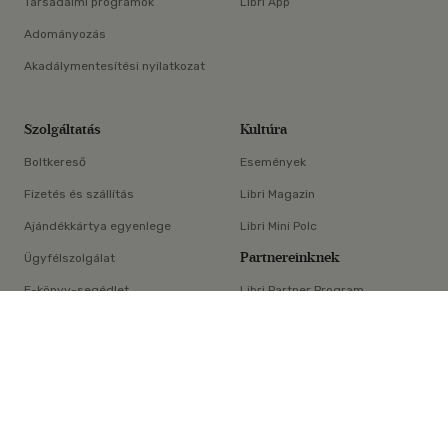
Társadalmi programok
Libri App
Adományozás
Akadálymentesítési nyilatkozat
Szolgáltatás
Kultúra
Boltkereső
Események
Fizetés és szállítás
Libri Magazin
Ajándékkártya egyenlege
Libri Mini Polc
Partnereinknek
Ügyfélszolgálat
E-könyv-segédlet
Libri Partner Program
×
Elállási nyilatkozat
Médiaajánlat
ÁSZF
Adatvédelem
Oldaltérkép
Süti beállítások
© Libri Könyvkereskedelmi Kft. Minden jog fenntartva!