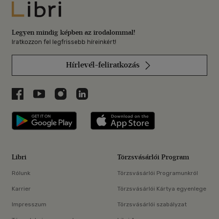
Libri
Legyen mindig képben az irodalommal!
Iratkozzon fel legfrissebb híreinkért!
Hírlevél-feliratkozás
Libri a Facebookon
Libri a Youtube-on
Libri az Instagramon
Libri a LinkedInen
Libri applikáció Szerezd meg: Google P
Libri applikáció 
Libri
Törzsvásárlói Program
Rólunk
Törzsvásárlói Programunkról
Karrier
Törzsvásárlói Kártya egyenlege
Impresszum
Törzsvásárlói szabályzat