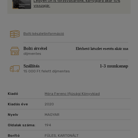
Legyen Ön is törzsvásárlónk, kártyájára akár 10%
visszajár.
Bolti készletinformáció
Bolti átvétel
Elérhető készlet esetén akár ma
díjmentes
Szállítás
1-3 munkanap
15 000 Ft felett díjmentes
Kiadó
Móra Ferenc Ifjúsági Könyvkiad
Kiadás éve
2020
Nyelv
MAGYAR
Oldalak száma:
194
Borító
FÜLES, KARTONÁLT