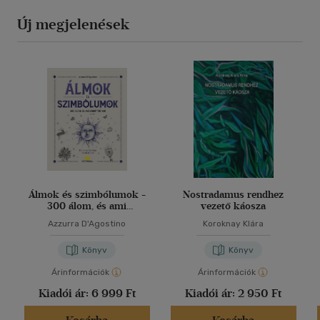
Új megjelenések
Álmok és szimbólumok -
Nostradamus rendhez
300 álom, és ami
vezető káosza
mögöttük van
Azzurra D'Agostino
Koroknay Klára
Könyv
Könyv
Árinformációk
Árinformációk
Kiadói ár:
6 999 Ft
Kiadói ár:
2 950 Ft