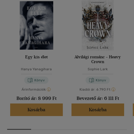
Egy kis élet
Alvilági románc - Heavy
Crown
Hanya Yanagihara
Sophie Lark
Könyv
Könyv
Árinformációk
Kiadói ár:
6 790 Ft
Borító ár:
8 999 Ft
Bevezető ár:
6 111 Ft
Kosárba
Kosárba