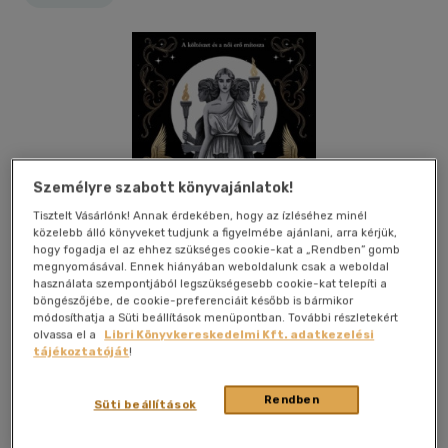
Személyre szabott könyvajánlatok!
Tisztelt Vásárlónk! Annak érdekében, hogy az ízléséhez minél
közelebb álló könyveket tudjunk a figyelmébe ajánlani, arra kérjük,
hogy fogadja el az ehhez szükséges cookie-kat a „Rendben” gomb
megnyomásával. Ennek hiányában weboldalunk csak a weboldal
használata szempontjából legszükségesebb cookie-kat telepíti a
böngészőjébe, de cookie-preferenciáit később is bármikor
módosíthatja a Süti beállítások menüpontban. További részletekért
olvassa el a
Libri Könyvkereskedelmi Kft. adatkezelési
tájékoztatóját
!
Kívánságlistához adom
Megosztom
Rendben
Süti beállítások
Könyvmolyképző Kiadó Kft.
|
2026
|
magyar nyelvű