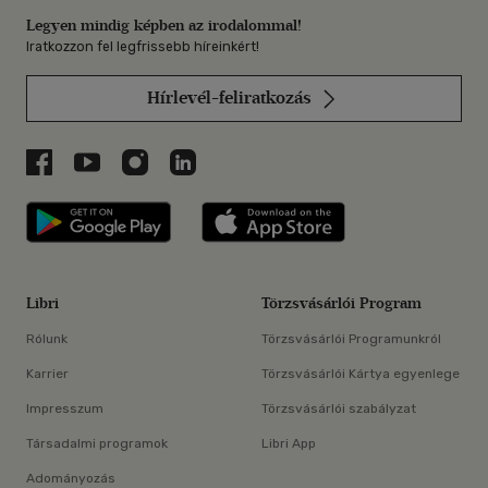
Legyen mindig képben az irodalommal!
Iratkozzon fel legfrissebb híreinkért!
Hírlevél-feliratkozás
Libri a Facebookon
Libri a Youtube-on
Libri az Instagramon
Libri a LinkedInen
Libri applikáció Szerezd meg: Google P
Libri applikáció 
Libri
Törzsvásárlói Program
Rólunk
Törzsvásárlói Programunkról
Karrier
Törzsvásárlói Kártya egyenlege
Impresszum
Törzsvásárlói szabályzat
Társadalmi programok
Libri App
Adományozás