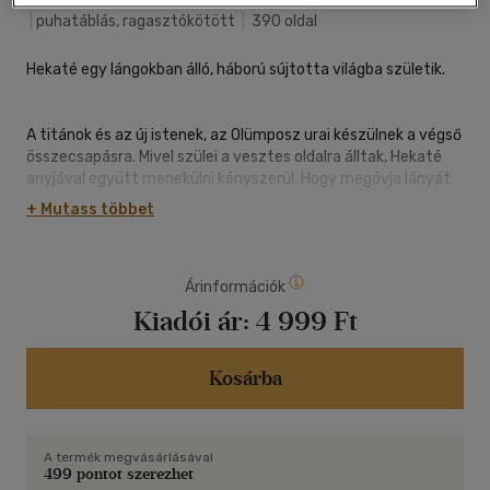
|
puhatáblás, ragasztókötött
|
390 oldal
Hekaté egy lángokban álló, háború sújtotta világba születik.
A titánok és az új istenek, az Olümposz urai készülnek a végső
összecsapásra. Mivel szülei a vesztes oldalra álltak, Hekaté
anyjával együtt menekülni kényszerül. Hogy megóvja lányát
az őket üldöző Zeusztól és Poszeidóntól, Asztéria leszáll vele
+ Mutass többet
az Alvilágba, ahol Sztüx istennő és Hadész király gondjaira
bízza.
Árinformációk
Hekaté árván, magányosan, az Alvilág csodái és borzalmai
Kiadói ár:
4 999 Ft
között cseperedik fel, miközben kétségbeesetten kutatja
isteni célját és helyét a holtak világában.
Kosárba
Végül felfedi valódi képességeit, és istennői rangra emelkedik,
ám rá kell ébrednie, hogy még a leghatalmasabb olümposziak
A termék megvásárlásával
is rettegnek tőle. Amikor azonban egy újabb háború előszele
499 pontot szerezhet
azzal fenyeget, hogy mindent elsöpör az Olümposz