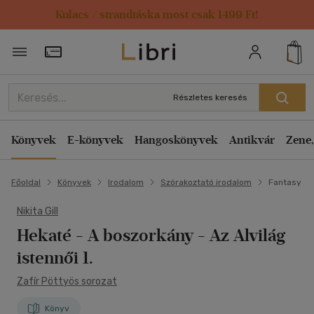
Kulacs / strandtáska most csak 1499 Ft!
Törzsvásárlói Kártya adatai
Részletes keresés
Könyvek
E-könyvek
Hangoskönyvek
Antikvár
Zene,
Főoldal
Könyvek
Irodalom
Szórakoztató irodalom
Fantasy
Nikita Gill
Hekaté - A boszorkány
- Az Alvilág
istennői 1.
Zafír Pöttyös sorozat
Könyv