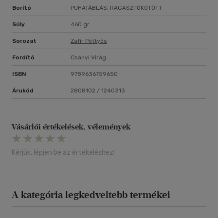
Borító
PUHATÁBLÁS, RAGASZTÓKÖTÖTT
Súly
460 gr
Sorozat
Zafír Pöttyös
Fordító
Csányi Virág
ISBN
9789636759650
Árukód
2808102 / 1240313
Vásárlói értékelések, vélemények
Kérjük, lépjen be az értékeléshez!
A kategória legkedveltebb termékei