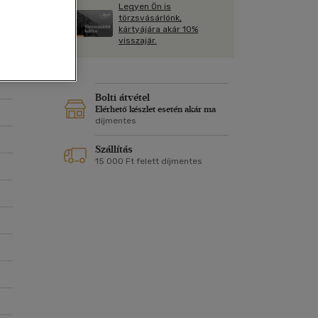
Kártya
Legyen Ön is
Vallás, mitológia
m
törzsvásárlónk,
Képeslap
kártyájára akár 10%
és Természet
visszajár.
yv
Naptár
k
Papír, írószer
ok
Bolti átvétel
Elérhető készlet esetén akár ma
díjmentes
Szállítás
15 000 Ft felett díjmentes