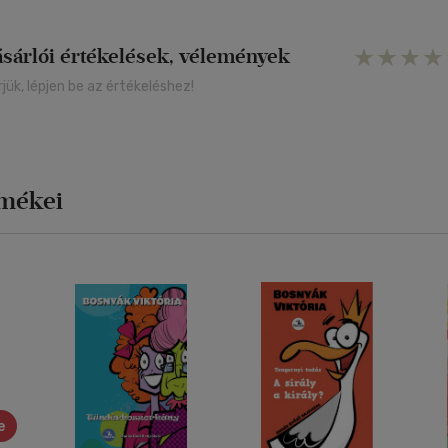
ásárlói értékelések, vélemények
rjük, lépjen be az értékeléshez!
rmékei
e