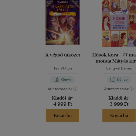
A végső ütközet
Hősök kora - 77 m
monda Mátyás kir
korától 1848-i
Tea Stilton
Lengyel Dénes
Könyv
Könyv
Árinformációk
Árinformációk
Kiadói ár:
Kiadói ár:
4 999 Ft
3 999 Ft
Kosárba
Kosárba