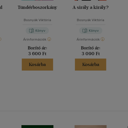
ád
Tündérboszorkány
A sirály a király?
Bosnyák Viktória
Bosnyák Viktória
Könyv
Könyv
Árinformációk
Árinformációk
Borító ár:
Borító ár:
3 600 Ft
3 090 Ft
Kosárba
Kosárba