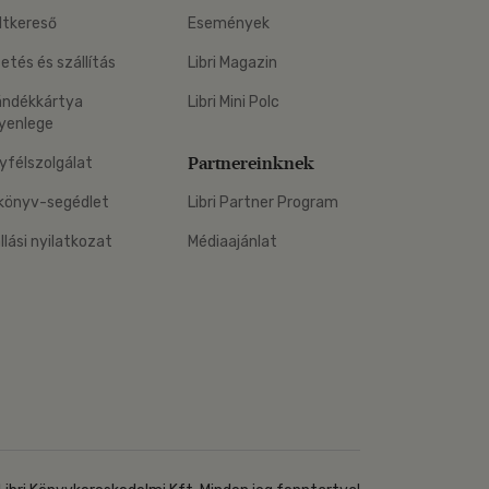
ltkereső
Események
zetés és szállítás
Libri Magazin
ándékkártya
Libri Mini Polc
yenlege
Partnereinknek
yfélszolgálat
könyv-segédlet
Libri Partner Program
állási nyilatkozat
Médiaajánlat