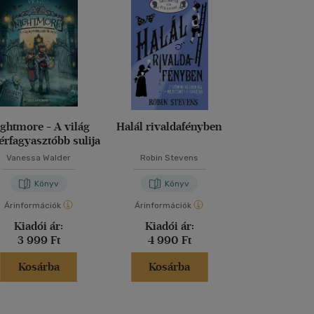
ghtmore - A világ
Halál rivaldafényben
Dragalád vi
érfagyasztóbb sulija
Vanessa Walder
Robin Stevens
M. Kácsor Z
Könyv
Könyv
Kön
Árinformációk
Árinformációk
Árinformáci
Kiadói ár:
Kiadói ár:
Kiadói 
3 999 Ft
4 990 Ft
5 299 
Kosárba
Kosárba
Kosár