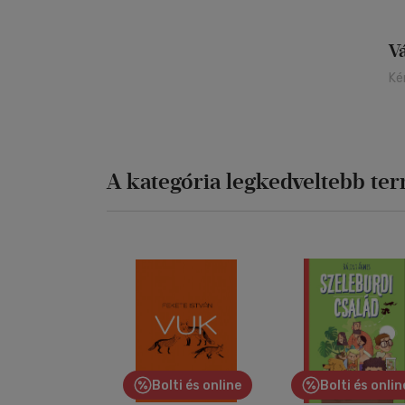
V
Ké
A kategória legkedveltebb te
Bolti és online
Bolti és onlin