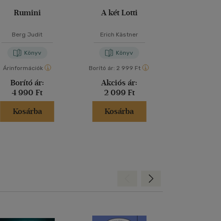
Rumini
A két Lotti
Abigé
Berg Judit
Erich Kästner
Szabó Ma
Könyv
Könyv
Kön
Árinformációk
Borító ár:
2 999 Ft
Borító ár:
2 99
Borító ár:
Akciós ár:
Akciós 
4 990 Ft
2 099 Ft
2 099 
Kosárba
Kosárba
Kosár
Hátra
Előre