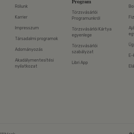
Program
Rólunk
Bo
Törzsvásárlói
Karrier
Fi
Programunkról
Impresszum
Aj
Törzsvásárlói Kártya
eg
egyenlege
Társadalmi programok
Üg
Törzsvásárlói
Adományozás
szabályzat
E-
Akadálymentesítési
Libri App
nyilatkozat
El
eg: Google Play
 applikáció Letölthető az App Store-ból