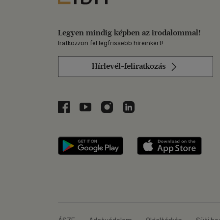
Legyen mindig képben az irodalommal!
Iratkozzon fel legfrissebb híreinkért!
Hírlevél-feliratkozás
Libri a Facebookon
Libri a Youtube-on
Libri az Instagramon
Libri a LinkedInen
Libri applikáció Szerezd m
Libri