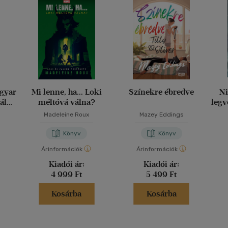
agyar
Mi lenne, ha... Loki
Színekre ébredve
Ni
ály
méltóvá válna?
legv
g
Madeleine Roux
Mazey Eddings
Könyv
Könyv
Árinformációk
Árinformációk
Kiadói ár:
Kiadói ár:
4 999 Ft
5 499 Ft
Kosárba
Kosárba