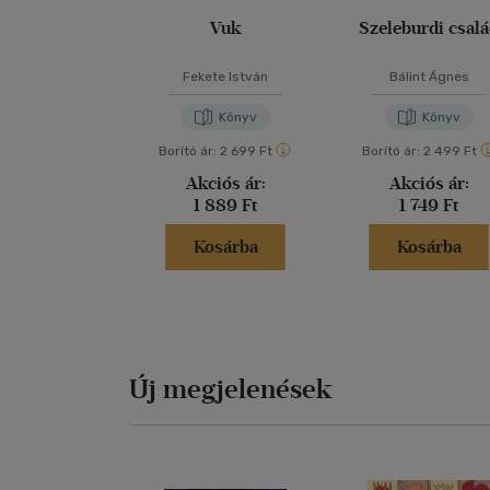
Vuk
Szeleburdi csal
Fekete István
Bálint Ágnes
Könyv
Könyv
Borító ár:
2 699 Ft
Borító ár:
2 499 Ft
Akciós ár:
Akciós ár:
1 889 Ft
1 749 Ft
Kosárba
Kosárba
Új megjelenések