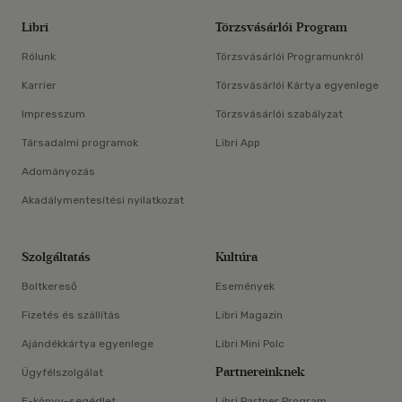
Libri
Törzsvásárlói Program
Rólunk
Törzsvásárlói Programunkról
Karrier
Törzsvásárlói Kártya egyenlege
Impresszum
Törzsvásárlói szabályzat
Társadalmi programok
Libri App
Adományozás
Akadálymentesítési nyilatkozat
Szolgáltatás
Kultúra
Boltkereső
Események
Fizetés és szállítás
Libri Magazin
Ajándékkártya egyenlege
Libri Mini Polc
Partnereinknek
Ügyfélszolgálat
E-könyv-segédlet
Libri Partner Program