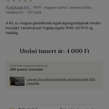
Püski Kiadó Kft.
|
1999
|
magyar nyelvű
|
keménytábla,
védőborító
|
1131 oldal
A XX. sz. magyar gondolkodás egyik legnagyobbjának minden
esszéjét, tanulmányát foglalja egybe 1945-től 1975-ig,
haláláig.
Utolsó ismert ár:
4 000 Ft
A termék megvásárlásával
400 pontot szerezhet
Legyen Ön is törzsvásárlónk, kártyájára akár 10%
visszajár.