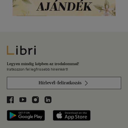
Libri
Legyen mindig képben az irodalommal!
Iratkozzon fel legfrissebb híreinkért!
Hírlevél-feliratkozás
Libri a Facebookon
Libri a Youtube-on
Libri az Instagramon
Libri a LinkedInen
Libri applikáció Szerezd meg: Google P
Libri applikáció 