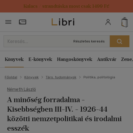
Kulacs / strandtáska most csak 1499 Ft!
Törzsvásárlói Kártya adatai
Részletes keresés
Könyvek
E-könyvek
Hangoskönyvek
Antikvár
Zene,
Főoldal
Könyvek
Társ. tudományok
Politika, politológia
Németh László
A minőség forradalma -
Kisebbségben III-IV.
- 1926-44
közötti nemzetpolitikai és irodalmi
esszék