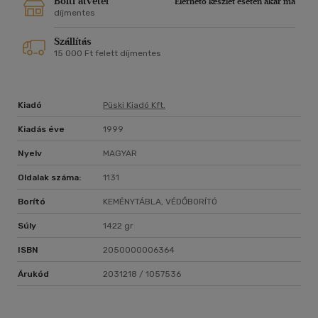
Bolti átvétel
Elérhető készlet esetén akár ma
díjmentes
Szállítás
15 000 Ft felett díjmentes
Kiadó
Püski Kiadó Kft.
Kiadás éve
1999
Nyelv
MAGYAR
Oldalak száma:
1131
Borító
KEMÉNYTÁBLA, VÉDŐBORÍTÓ
Súly
1422 gr
ISBN
2050000006364
Árukód
2031218 / 1057536