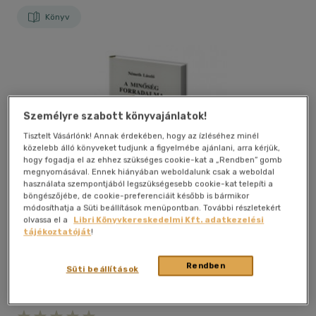
Könyv
Személyre szabott könyvajánlatok!
Tisztelt Vásárlónk! Annak érdekében, hogy az ízléséhez minél
közelebb álló könyveket tudjunk a figyelmébe ajánlani, arra kérjük,
hogy fogadja el az ehhez szükséges cookie-kat a „Rendben” gomb
megnyomásával. Ennek hiányában weboldalunk csak a weboldal
használata szempontjából legszükségesebb cookie-kat telepíti a
böngészőjébe, de cookie-preferenciáit később is bármikor
módosíthatja a Süti beállítások menüpontban. További részletekért
olvassa el a
Libri Könyvkereskedelmi Kft. adatkezelési
tájékoztatóját
!
Rendben
Süti beállítások
Kívánságlistához adom
Megosztom