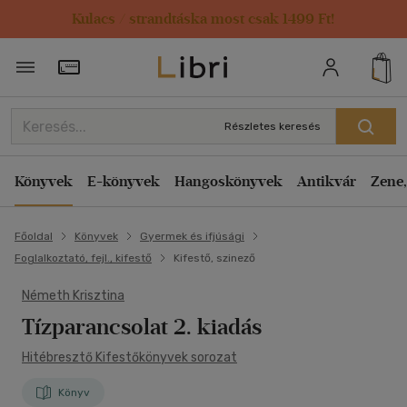
Kulacs / strandtáska most csak 1499 Ft!
Törzsvásárlói Kártya adatai
Részletes keresés
Könyvek
E-könyvek
Hangoskönyvek
Antikvár
Zene,
Főoldal
Könyvek
Gyermek és ifjúsági
Foglalkoztató, fejl., kifestő
Kifestő, szinező
Németh Krisztina
Tízparancsolat 2. kiadás
Hitébresztő Kifestőkönyvek sorozat
Könyv