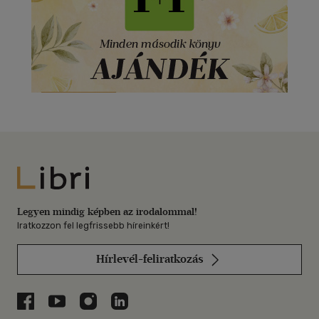
Libri
Legyen mindig képben az irodalommal!
Iratkozzon fel legfrissebb híreinkért!
Hírlevél-feliratkozás
Libri a Facebookon
Libri a Youtube-on
Libri az Instagramon
Libri a LinkedInen