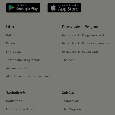
Libri applikáció Szerezd meg: Google P
Libri applikáció 
Libri
Törzsvásárlói Program
Rólunk
Törzsvásárlói Programunkról
Karrier
Törzsvásárlói Kártya egyenlege
Impresszum
Törzsvásárlói szabályzat
Társadalmi programok
Libri App
Adományozás
Akadálymentesítési nyilatkozat
Szolgáltatás
Kultúra
Boltkereső
Események
Fizetés és szállítás
Libri Magazin