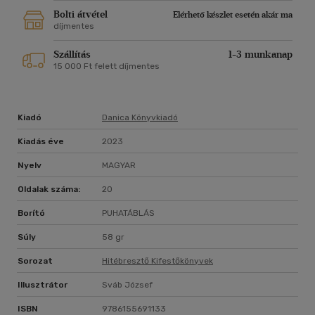
Bolti átvétel
Elérhető készlet esetén akár ma
díjmentes
Szállítás
1-3 munkanap
15 000 Ft felett díjmentes
Kiadó
Danica Könyvkiadó
Kiadás éve
2023
Nyelv
MAGYAR
Oldalak száma:
20
Borító
PUHATÁBLÁS
Súly
58 gr
Sorozat
Hitébresztő Kifestőkönyvek
Illusztrátor
Sváb József
ISBN
9786155691133