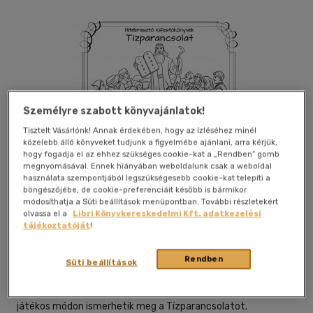
Személyre szabott könyvajánlatok!
Tisztelt Vásárlónk! Annak érdekében, hogy az ízléséhez minél
közelebb álló könyveket tudjunk a figyelmébe ajánlani, arra kérjük,
hogy fogadja el az ehhez szükséges cookie-kat a „Rendben” gomb
megnyomásával. Ennek hiányában weboldalunk csak a weboldal
használata szempontjából legszükségesebb cookie-kat telepíti a
Kívánságlistához adom
Megosztom
böngészőjébe, de cookie-preferenciáit később is bármikor
módosíthatja a Süti beállítások menüpontban. További részletekért
olvassa el a
Libri Könyvkereskedelmi Kft. adatkezelési
tájékoztatóját
!
Danica Könyvkiadó
|
2023
|
magyar nyelvű
|
puhatáblás
|
20
oldal
Rendben
Süti beállítások
Sváb József grafikus tíz kifesthető rajzát tartalmazó, A5-ös,
fekvő formátumú kifestőkönyv. A kiadványban a gyermekek
játékos módon ismerhetik meg a Tízparancsolatot.