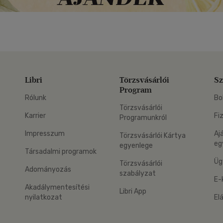
Libri
Törzsvásárlói
Sz
Program
Rólunk
Bo
Törzsvásárlói
Karrier
Fi
Programunkról
Impresszum
Aj
Törzsvásárlói Kártya
eg
egyenlege
Társadalmi programok
Üg
Törzsvásárlói
Adományozás
szabályzat
E-
Akadálymentesítési
Libri App
nyilatkozat
El