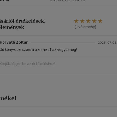
rukód
3-83095 / 3-83095
ásárlói értékelések,
élemények
(1 vélemény)
Horvath Zoltan
2025. 07. 05
Jó könyv, aki szereti a krimiket az vegye meg!
Kérjük, lépjen be az értékeléshez!
rmékei