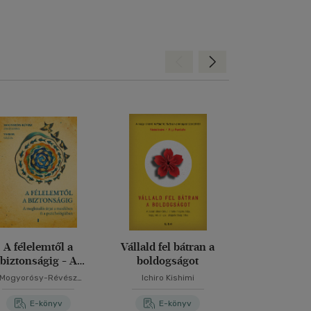
Hátra
Előre
A félelemtől a
Vállald fel bátran a
Öröklődő tr
biztonságig - A
boldogságot
Felépülésem 
egküzdés útjai a
PTSD-b
Mogyorósy-Révész
Ichiro Kishimi
Stephanie
mesékben és a
Zsuzsanna
pszichológiában
E-könyv
E-könyv
E-kö