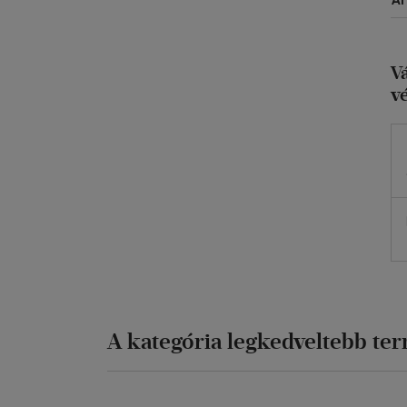
Á
V
v
A kategória legkedveltebb te