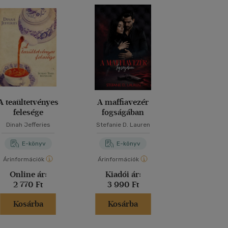
A teaültetvényes
A maffiavezér
A titkok 
felesége
fogságában
Dinah Jefferies
Stefanie D. Lauren
Dan Bro
E-könyv
E-könyv
E-kö
Árinformációk
Árinformációk
Árinformáci
Online ár:
Kiadói ár:
Kiadói 
2 770 Ft
3 990 Ft
5 990 
Kosárba
Kosárba
Kosár