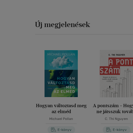
Új megjelenések
Hogyan változtasd meg
A pontszám - Hog
az elméd
ne játsszuk tová
valaki másnak a já
Michael Pollan
C. Thi Nguyen
E-könyv
E-könyv