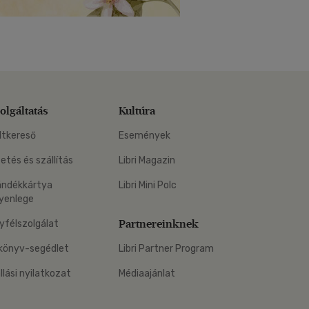
olgáltatás
Kultúra
ltkereső
Események
zetés és szállítás
Libri Magazin
ándékkártya
Libri Mini Polc
yenlege
Partnereinknek
yfélszolgálat
könyv-segédlet
Libri Partner Program
állási nyilatkozat
Médiaajánlat