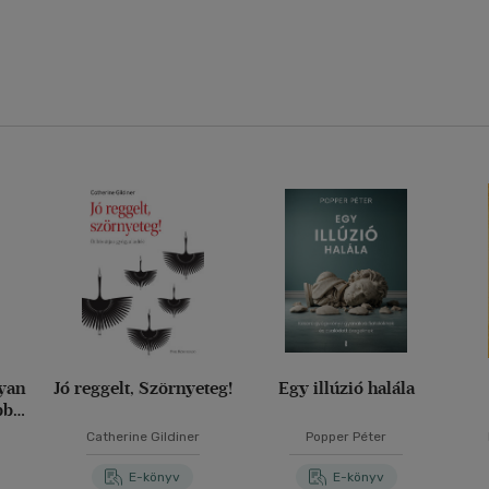
yan
Jó reggelt, Szörnyeteg!
Egy illúzió halála
bb
tékát
m
Catherine Gildiner
Popper Péter
E-könyv
E-könyv