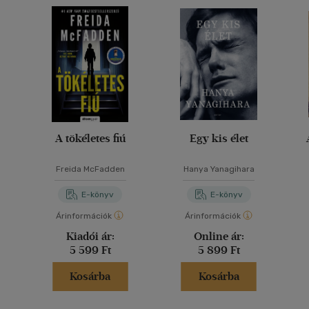
A tökéletes fiú
Egy kis élet
Freida McFadden
Hanya Yanagihara
E-könyv
E-könyv
Árinformációk
Árinformációk
Kiadói ár:
Online ár:
5 599 Ft
5 899 Ft
Kosárba
Kosárba