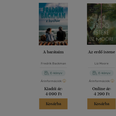
A barátaim
Az erdő istene
Fredrik Backman
Liz Moore
E-könyv
E-könyv
Árinformációk
Árinformációk
Kiadói ár:
Online ár:
4 090 Ft
4 290 Ft
Kosárba
Kosárba