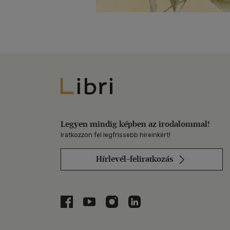
Libri
Legyen mindig képben az irodalommal!
Iratkozzon fel legfrissebb híreinkért!
Hírlevél-feliratkozás
Libri a Facebookon
Libri a Youtube-on
Libri az Instagramon
Libri a LinkedInen