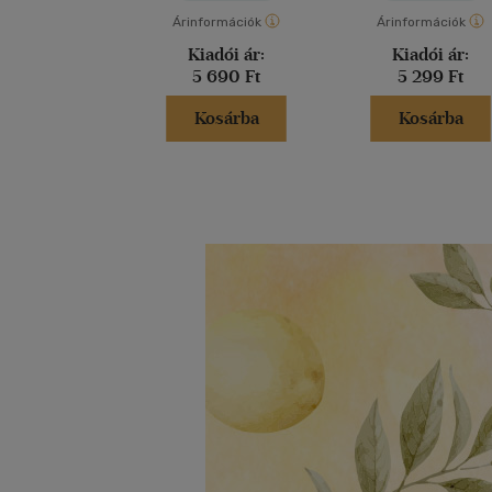
Árinformációk
Árinformációk
Kiadói ár:
Kiadói ár:
5 690 Ft
5 299 Ft
Kosárba
Kosárba