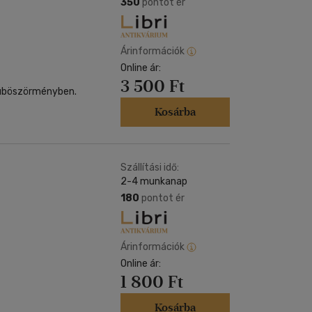
350
pontot ér
Árinformációk
Online ár:
3 500 Ft
dúböszörményben.
Kosárba
Szállítási idő:
2-4 munkanap
180
pontot ér
Árinformációk
Online ár:
1 800 Ft
Kosárba