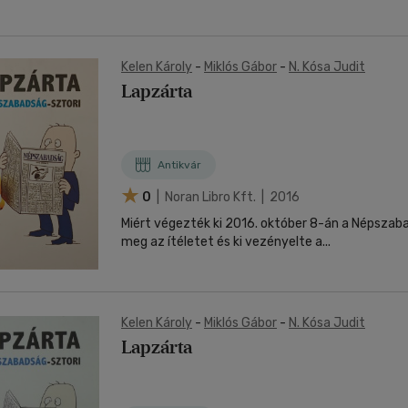
Kelen Károly
-
Miklós Gábor
-
N. Kósa Judit
Lapzárta
Antikvár
0
| Noran Libro Kft. | 2016
Miért végezték ki 2016. október 8-án a Népszab
meg az ítéletet és ki vezényelte a...
Kelen Károly
-
Miklós Gábor
-
N. Kósa Judit
Lapzárta