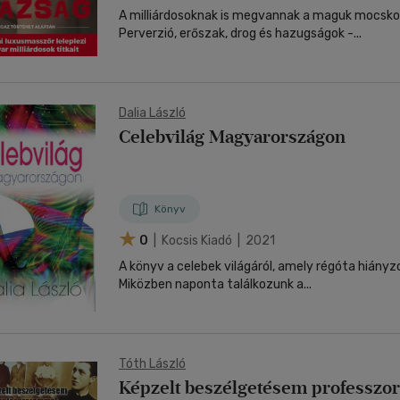
A milliárdosoknak is megvannak a maguk mocskos 
Perverzió, erőszak, drog és hazugságok -...
Dalia László
Celebvilág Magyarországon
Könyv
0
| Kocsis Kiadó | 2021
A könyv a celebek világáról, amely régóta hiányzo
Miközben naponta találkozunk a...
Tóth László
Képzelt beszélgetésem professzo