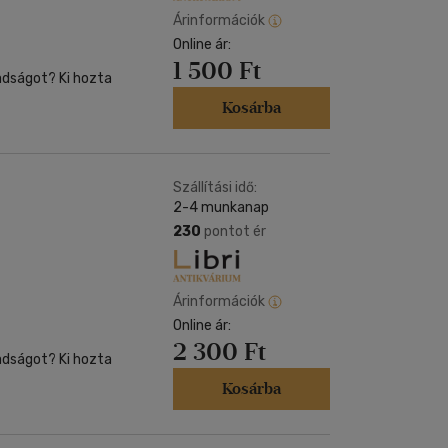
Árinformációk
Online ár:
1 500 Ft
adságot? Ki hozta
Kosárba
Szállítási idő:
2-4 munkanap
230
pontot ér
Árinformációk
Online ár:
2 300 Ft
adságot? Ki hozta
Kosárba