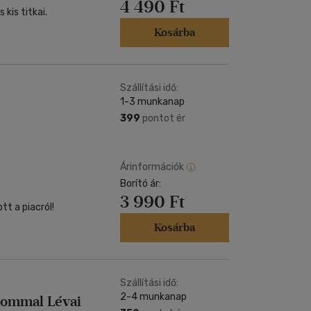
4 490 Ft
kis titkai.
Kosárba
Szállítási idő:
1-3 munkanap
399
pontot ér
Árinformációk
Borító ár:
3 990 Ft
tt a piacról!
Kosárba
Szállítási idő:
2-4 munkanap
rommal Lévai