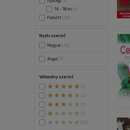
Ifjúsági
(1)
14 - 18 év
(1)
Felnőtt
(58)
Nyelv szerint
Magyar
(70)
Angol
(1)
Vélemény szerint
(5)
(2)
(2)
(2)
(60)