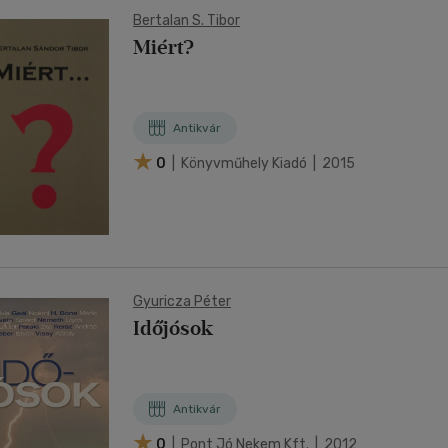
Bertalan S. Tibor
Miért?
Antikvár
0
| Könyvműhely Kiadó | 2015
Gyuricza Péter
Időjósok
Antikvár
0
| Pont Jó Nekem Kft. | 2012