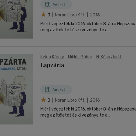
Antikvár
0
| Noran Libro Kft. | 2016
Miért végezték ki 2016. október 8-án a Népszab
meg az ítéletet és ki vezényelte a...
Kelen Károly
-
Miklós Gábor
-
N. Kósa Judit
Lapzárta
Antikvár
0
| Noran Libro Kft. | 2016
Miért végezték ki 2016. október 8-án a Népszab
meg az ítéletet és ki vezényelte a...