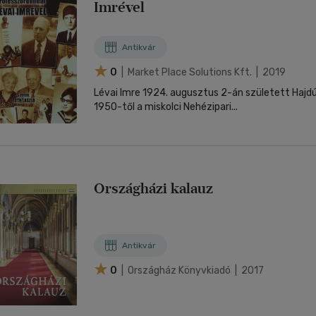
Imrével
Antikvár
0
| Market Place Solutions Kft. | 2019
Lévai Imre 1924. augusztus 2-án született Haj
1950-től a miskolci Nehézipari...
Országházi kalauz
Antikvár
0
| Országház Könyvkiadó | 2017