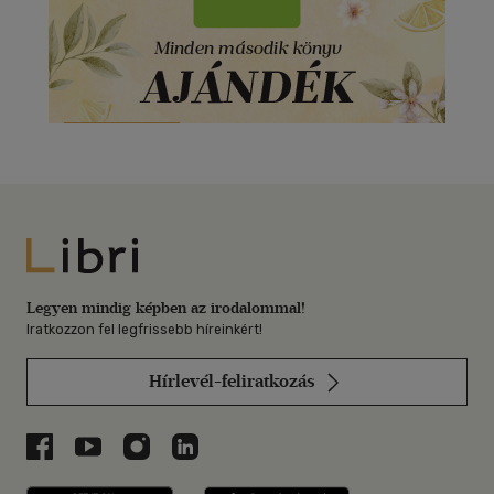
Libri
Legyen mindig képben az irodalommal!
Iratkozzon fel legfrissebb híreinkért!
Hírlevél-feliratkozás
Libri a Facebookon
Libri a Youtube-on
Libri az Instagramon
Libri a LinkedInen