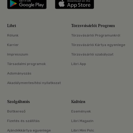
Libri applikáció Szerezd meg: Google P
Libri applikáció 
Libri
Törzsvásárlói Program
Rólunk
Törzsvásárlói Programunkról
Karrier
Törzsvásárlói Kártya egyenlege
Impresszum
Törzsvásárlói szabályzat
Társadalmi programok
Libri App
Adományozás
Akadálymentesítési nyilatkozat
Szolgáltatás
Kultúra
Boltkereső
Események
Fizetés és szállítás
Libri Magazin
Ajándékkártya egyenlege
Libri Mini Polc