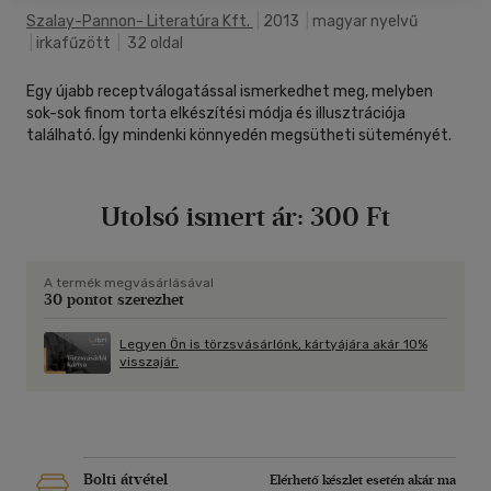
Szalay-Pannon- Literatúra Kft.
|
2013
|
magyar nyelvű
|
irkafűzött
|
32 oldal
Egy újabb receptválogatással ismerkedhet meg, melyben
sok-sok finom torta elkészítési módja és illusztrációja
található. Így mindenki könnyedén megsütheti süteményét.
Utolsó ismert ár:
300 Ft
A termék megvásárlásával
30 pontot szerezhet
Legyen Ön is törzsvásárlónk, kártyájára akár 10%
visszajár.
Bolti átvétel
Elérhető készlet esetén akár ma