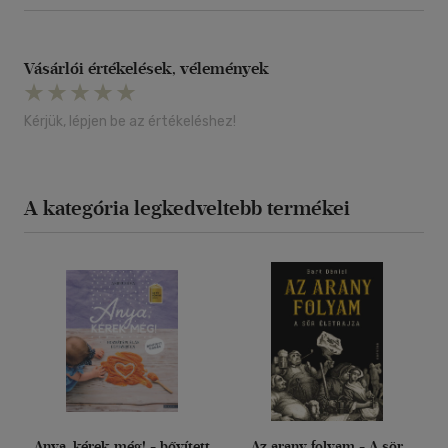
Vásárlói értékelések, vélemények
Kérjük, lépjen be az értékeléshez!
A kategória legkedveltebb termékei
Anya, kérek még! - bővített
Az arany folyam - A sör