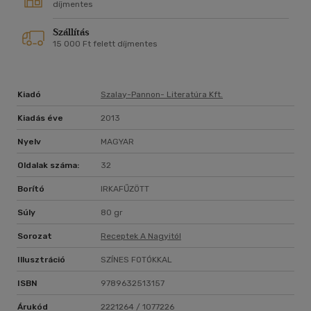
díjmentes
Szállítás
15 000 Ft felett díjmentes
Kiadó
Szalay-Pannon- Literatúra Kft.
Kiadás éve
2013
Nyelv
MAGYAR
Oldalak száma:
32
Borító
IRKAFŰZÖTT
Súly
80 gr
Sorozat
Receptek A Nagyitól
Illusztráció
SZÍNES FOTÓKKAL
ISBN
9789632513157
Árukód
2221264 / 1077226