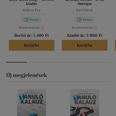
kiadás
életrajza
Ambrus Éva
Bart Dániel
Könyv
Könyv
Árinformációk
Árinformációk
Borító ár:
5 490 Ft
Kiadói ár:
3 990 Ft
Kosárba
Kosárba
Új megjelenések