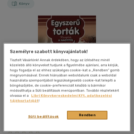
Könyv
Személyre szabott könyvajánlatok!
Tisztelt Vásárlónk! Annak érdekében, hogy az ízléséhez minél
közelebb álló könyveket tudjunk a figyelmébe ajánlani, arra kérjük,
hogy fogadja el az ehhez szükséges cookie-kat a „Rendben” gomb
megnyomásával. Ennek hiányában weboldalunk csak a weboldal
használata szempontjából legszükségesebb cookie-kat telepíti a
böngészőjébe, de cookie-preferenciáit később is bármikor
módosíthatja a Süti beállítások menüpontban. További részletekért
olvassa el a
Libri Könyvkereskedelmi Kft. adatkezelési
tájékoztatóját
!
Rendben
Süti beállítások
Kívánságlistához adom
Megosztom