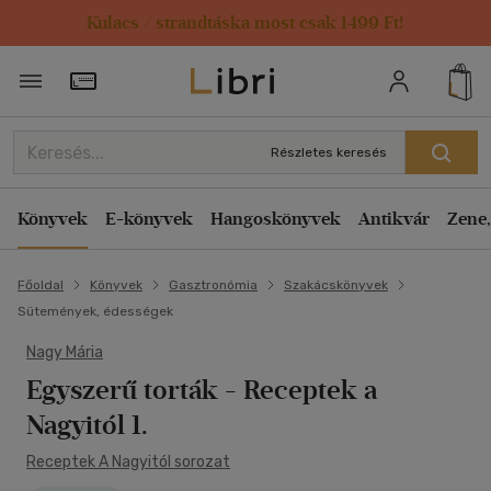
Kulacs / strandtáska most csak 1499 Ft!
Törzsvásárlói Kártya adatai
Részletes keresés
Könyvek
E-könyvek
Hangoskönyvek
Antikvár
Zene,
Főoldal
Könyvek
Gasztronómia
Szakácskönyvek
Sütemények, édességek
Nagy Mária
Egyszerű torták
- Receptek a
Nagyitól 1.
Receptek A Nagyitól sorozat