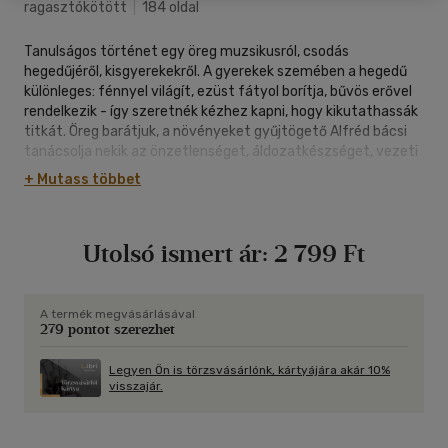
ragasztókötött
|
184 oldal
Tanulságos történet egy öreg muzsikusról, csodás
hegedűjéről, kisgyerekekről. A gyerekek szemében a hegedű
különleges: fénnyel világít, ezüst fátyol borítja, bűvös erővel
rendelkezik - így szeretnék kézhez kapni, hogy kikutathassák
titkát. Öreg barátjuk, a növényeket gyűjtögető Alfréd bácsi
tanácsolja nekik az önzetlenséget, áldozatkészséget, vezeti
őket a helyes útra, hogy szívük jobbá tételével képesek
+ Mutass többet
legyenek a nagy csodákat és a rejtett szépségeket
megtalálni. Erről szól a könyv első része, amely egy szomorú
halálesettel zárul. Ám minden halál egy újabb születéssel
Utolsó ismert ár:
2 799 Ft
folytatódik.
A második részben a gyerektársaság és a főszereplő család is
szétszóródik - folyik már a háború. A felnőttek búcsúzóul az
Arany Láng legendáját mesélik el a gyerekeknek - melyet
A termék megvásárlásával
279 pontot szerezhet
láthatatlanná kellett tenni, hogy ezzel a nagy áldozattal
mérsékelni lehessen egy közelgő vészt. A hegedű varázsereje
a könyv ezen részében is sok embernek segít.
Legyen Ön is törzsvásárlónk, kártyájára akár 10%
visszajár.