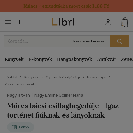
Kulacs / strandtáska most csak 1499 Ft!
Törzsvásárlói Kártya adatai
Részletes keresés
Könyvek
E-könyvek
Hangoskönyvek
Antikvár
Zene,
Főoldal
Könyvek
Gyermek és ifjúsági
Mesekönyv
Klasszikus mesék
Nagy István
|
Nagy Emilné Göllner Mária
Móres bácsi csillaghegedűje
- Igaz
történet fiúknak és lányoknak
Könyv