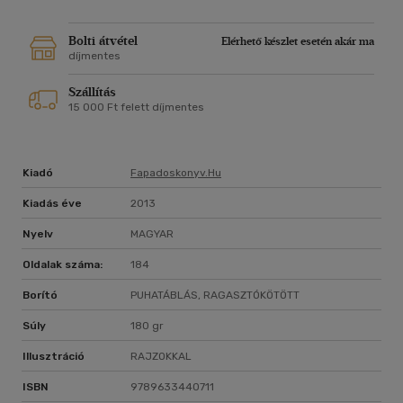
Bolti átvétel
Elérhető készlet esetén akár ma
díjmentes
Szállítás
15 000 Ft felett díjmentes
Kiadó
Fapadoskonyv.hu
Kiadás éve
2013
Nyelv
MAGYAR
Oldalak száma:
184
Borító
PUHATÁBLÁS, RAGASZTÓKÖTÖTT
Súly
180 gr
Illusztráció
RAJZOKKAL
ISBN
9789633440711