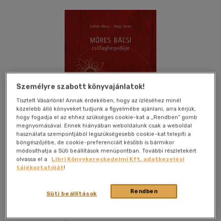
Személyre szabott könyvajánlatok!
Tisztelt Vásárlónk! Annak érdekében, hogy az ízléséhez minél
közelebb álló könyveket tudjunk a figyelmébe ajánlani, arra kérjük,
hogy fogadja el az ehhez szükséges cookie-kat a „Rendben” gomb
megnyomásával. Ennek hiányában weboldalunk csak a weboldal
használata szempontjából legszükségesebb cookie-kat telepíti a
böngészőjébe, de cookie-preferenciáit később is bármikor
módosíthatja a Süti beállítások menüpontban. További részletekért
olvassa el a
Libri Könyvkereskedelmi Kft. adatkezelési
tájékoztatóját
!
Kívánságlistához adom
Megosztom
Rendben
Süti beállítások
Fapadoskonyv.hu
|
2013
|
magyar nyelvű
|
puhatáblás,