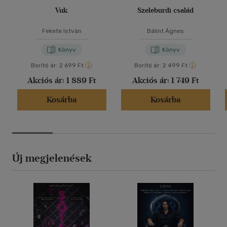
Vuk
Szeleburdi család
Fekete István
Bálint Ágnes
Könyv
Könyv
Borító ár:
2 699 Ft
Borító ár:
2 499 Ft
Akciós ár:
1 889 Ft
Akciós ár:
1 749 Ft
Kosárba
Kosárba
Új megjelenések