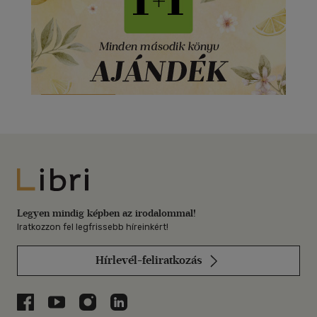
Libri
Legyen mindig képben az irodalommal!
Iratkozzon fel legfrissebb híreinkért!
Hírlevél-feliratkozás
Libri a Facebookon
Libri a Youtube-on
Libri az Instagramon
Libri a LinkedInen