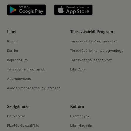
Libri applikáció Szerezd meg: Google P
Libri applikáció 
Libri
Törzsvásárlói Program
Rólunk
Törzsvásárlói Programunkról
Karrier
Törzsvásárlói Kártya egyenlege
Impresszum
Törzsvásárlói szabályzat
Társadalmi programok
Libri App
Adományozás
Akadálymentesítési nyilatkozat
Szolgáltatás
Kultúra
Boltkereső
Események
Fizetés és szállítás
Libri Magazin