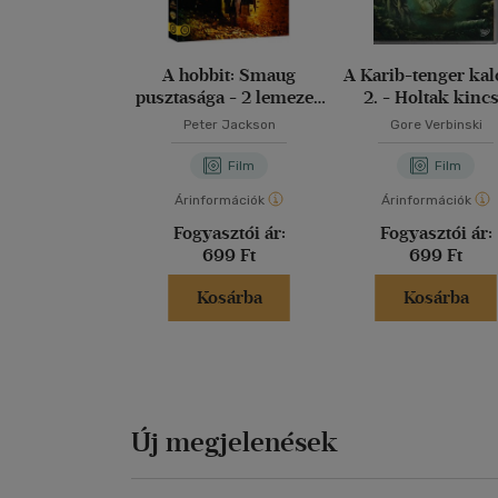
A hobbit: Smaug
A Karib-tenger kal
pusztasága - 2 lemezes
2. - Holtak kinc
változat - DVD
(Egylemezes változa
Peter Jackson
Gore Verbinski
DVD
Film
Film
Árinformációk
Árinformációk
Fogyasztói ár:
Fogyasztói ár:
699 Ft
699 Ft
Kosárba
Kosárba
Új megjelenések