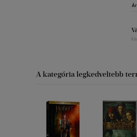
Á
V
Ké
A kategória legkedveltebb te