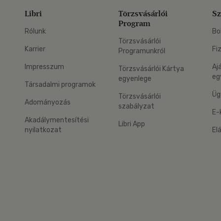
Libri
Törzsvásárlói
Sz
Program
Rólunk
Bo
Törzsvásárlói
Karrier
Fi
Programunkról
Impresszum
Aj
Törzsvásárlói Kártya
eg
egyenlege
Társadalmi programok
Üg
Törzsvásárlói
Adományozás
szabályzat
E-
Akadálymentesítési
Libri App
nyilatkozat
El
eg: Google Play
 applikáció Letölthető az App Store-ból