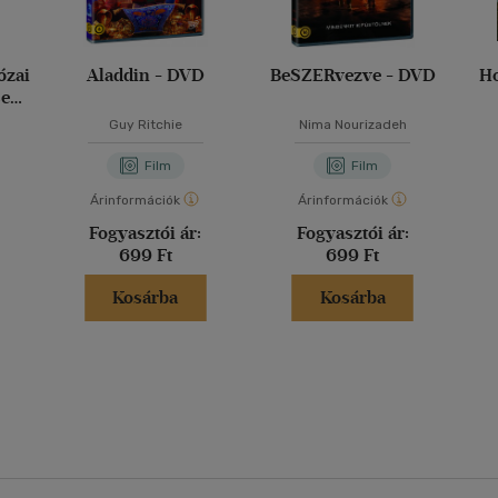
ózai
Aladdin - DVD
BeSZERvezve - DVD
Ho
se
t) -
Guy Ritchie
Nima Nourizadeh
Film
Film
Árinformációk
Árinformációk
Fogyasztói ár:
Fogyasztói ár:
699 Ft
699 Ft
Kosárba
Kosárba