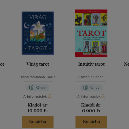
ot
Virág tarot
Intuitív tarot
Né
Diana McMahon-Collis
Stefanie Caponi
Könyv
Könyv
Árinformációk
Árinformációk
Kiadói ár:
Kiadói ár:
10 990 Ft
6 900 Ft
Kosárba
Kosárba