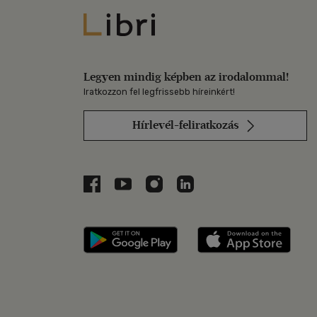
Libri
Legyen mindig képben az irodalommal!
Iratkozzon fel legfrissebb híreinkért!
Hírlevél-feliratkozás
Libri a Facebookon
Libri a Youtube-on
Libri az Instagramon
Libri a LinkedInen
Libri applikáció Szerezd m
Libri