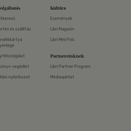
olgáltatás
Kultúra
ltkereső
Események
zetés és szállítás
Libri Magazin
ándékkártya
Libri Mini Polc
yenlege
Partnereinknek
yfélszolgálat
könyv-segédlet
Libri Partner Program
állási nyilatkozat
Médiaajánlat