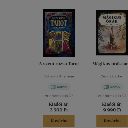
A szent rózsa Tarot
Mágikus órák tar
Johanna Sherman
Cecilia Lattari
Könyv
Könyv
Árinformációk
Árinformációk
Kiadói ár:
Kiadói ár:
3 300 Ft
9 990 Ft
Kosárba
Kosárba