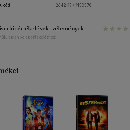
rukód
2642117 / 1150570
ásárlói értékelések, vélemények
rjük, lépjen be az értékeléshez!
rmékei