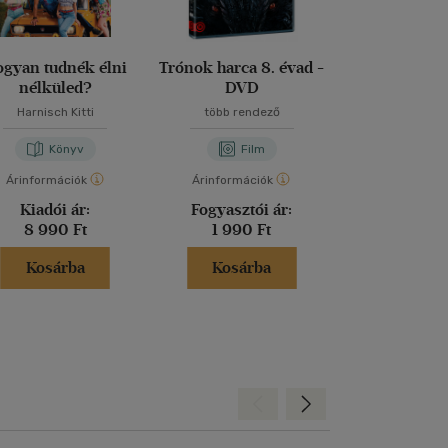
gyan tudnék élni
Trónok harca 8. évad -
Zanox - Kocká
nélküled?
DVD
mellékhatás
Harnisch Kitti
több rendező
Baranyi B
Könyv
Film
Fil
Árinformációk
Árinformációk
Árinformáci
Kiadói ár:
Fogyasztói ár:
Fogyasztó
8 990 Ft
1 990 Ft
699 F
Kosárba
Kosárba
Kosár
Hátra
Előre