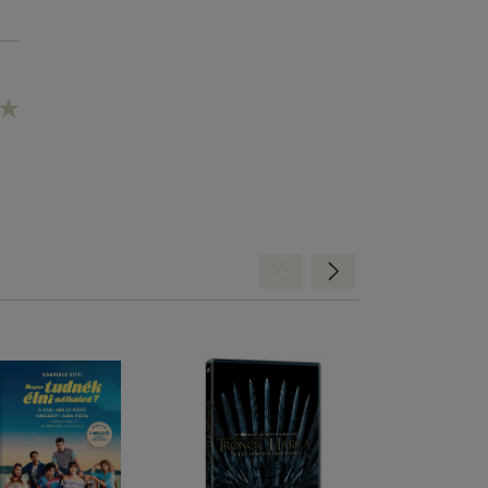
Hátra
Előre