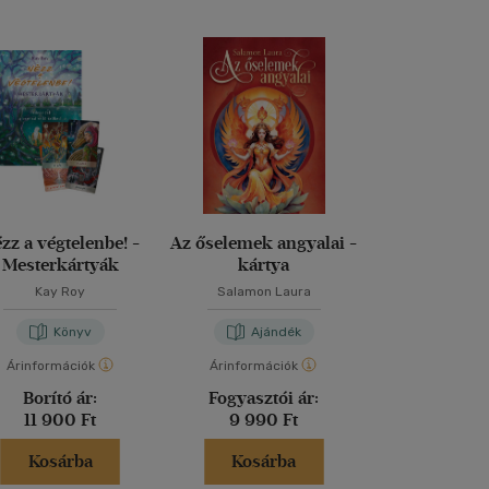
zz a végtelenbe! -
Az őselemek angyalai -
Tanácsadó 
Mesterkártyák
kártya
Kay Roy
Salamon Laura
Hajo Banz
Könyv
Ajándék
Kön
Árinformációk
Árinformációk
Árinformáci
Borító ár:
Fogyasztói ár:
Borító 
11 900 Ft
9 990 Ft
6 990 
Kosárba
Kosárba
Kosár