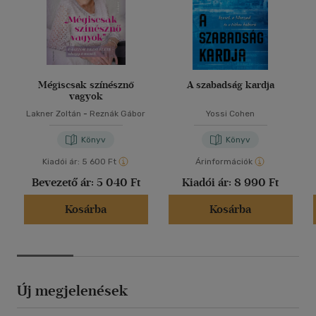
Mégiscsak színésznő
A szabadság kardja
vagyok
Lakner Zoltán
-
Reznák Gábor
Yossi Cohen
Könyv
Könyv
Kiadói ár:
5 600 Ft
Árinformációk
Bevezető ár:
5 040 Ft
Kiadói ár:
8 990 Ft
Kosárba
Kosárba
Új megjelenések