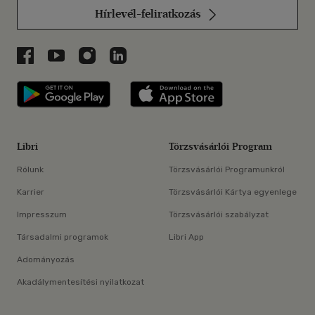
Hírlevél-feliratkozás
Libri a Facebookon
Libri a Youtube-on
Libri az Instagramon
Libri a LinkedInen
Libri applikáció Szerezd meg: Google P
Libri applikáció 
Libri
Törzsvásárlói Program
Rólunk
Törzsvásárlói Programunkról
Karrier
Törzsvásárlói Kártya egyenlege
Impresszum
Törzsvásárlói szabályzat
Társadalmi programok
Libri App
Adományozás
Akadálymentesítési nyilatkozat