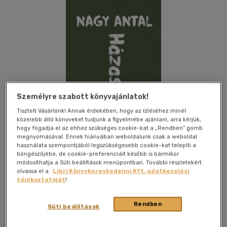
Személyre szabott könyvajánlatok!
Tisztelt Vásárlónk! Annak érdekében, hogy az ízléséhez minél
közelebb álló könyveket tudjunk a figyelmébe ajánlani, arra kérjük,
hogy fogadja el az ehhez szükséges cookie-kat a „Rendben” gomb
megnyomásával. Ennek hiányában weboldalunk csak a weboldal
használata szempontjából legszükségesebb cookie-kat telepíti a
böngészőjébe, de cookie-preferenciáit később is bármikor
módosíthatja a Süti beállítások menüpontban. További részletekért
Kívánságlistához adom
Megosztom
olvassa el a
Libri Könyvkereskedelmi Kft. adatkezelési
tájékoztatóját
!
Publio Kiadó
|
2020
|
magyar nyelvű
|
kartonált
|
254 oldal
Rendben
Süti beállítások
Hol volt, hol nem volt, volt egyszer egy hajdúböszörményi