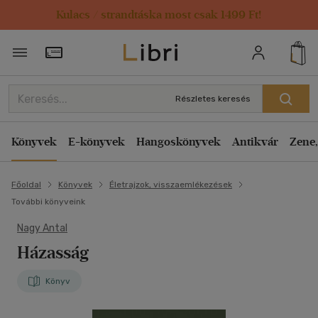
Kulacs / strandtáska most csak 1499 Ft!
Törzsvásárlói Kártya adatai
Részletes keresés
Könyvek
E-könyvek
Hangoskönyvek
Antikvár
Zene,
Főoldal
Könyvek
Életrajzok, visszaemlékezések
További könyveink
Nagy Antal
Házasság
Könyv