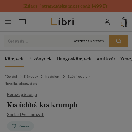
Kulacs / strandtáska most csak 1499 Ft!
Törzsvásárlói Kártya adatai
Részletes keresés
Könyvek
E-könyvek
Hangoskönyvek
Antikvár
Zene,
Főoldal
Könyvek
Irodalom
Szépirodalom
Novella, elbeszélés
Herczeg Szonja
Kis üdítő, kis krumpli
Scolar L!ve sorozat
Könyv