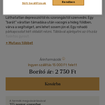
Rendben
oldal
Süti beállítások
"Tinik hamburgere után takarítani nyugdíjas korban.
Láthatatlan depressziótól és szorongástól szenvedni. Egy
"barát" váratlan támadása után vacogni a hideg földben,
várva a segítséget, ami lehet sosem jön el. Egy rohadó
párkapcsolat két oldalát nézni. Táblával ajánlgatni az ötszáz
forintos gyrost.
...gyilkolni azért, hogy megbosszuljuk szerettünket.
+ Mutass többet
Átlagos emberek fiktív történetei kicsit sem átlagos, ám
lehetséges befejezésekkel. Bármiféle egyezés a valósággal
csak a véletlen műve lehet.
Árinformációk
"
Ingyen szállítás 15 000 Ft felett
Borító ár:
2 750 Ft
Kosárba
A termék megvásárlásával
275 pontot szerezhet