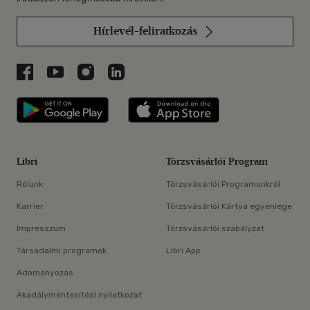
Hírlevél-feliratkozás
Libri a Facebookon
Libri a Youtube-on
Libri az Instagramon
Libri a LinkedInen
Libri applikáció Szerezd meg: Google P
Libri applikáció 
Libri
Törzsvásárlói Program
Rólunk
Törzsvásárlói Programunkról
Karrier
Törzsvásárlói Kártya egyenlege
Impresszum
Törzsvásárlói szabályzat
Társadalmi programok
Libri App
Adományozás
Akadálymentesítési nyilatkozat