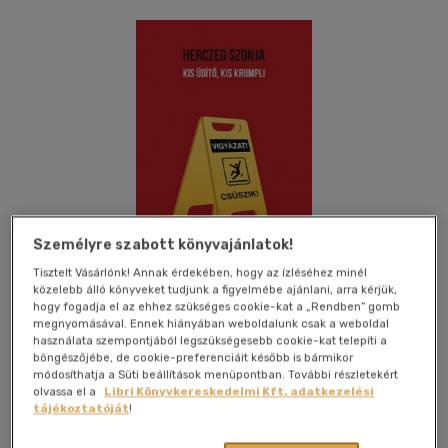
Személyre szabott könyvajánlatok!
Tisztelt Vásárlónk! Annak érdekében, hogy az ízléséhez minél
közelebb álló könyveket tudjunk a figyelmébe ajánlani, arra kérjük,
hogy fogadja el az ehhez szükséges cookie-kat a „Rendben” gomb
megnyomásával. Ennek hiányában weboldalunk csak a weboldal
használata szempontjából legszükségesebb cookie-kat telepíti a
böngészőjébe, de cookie-preferenciáit később is bármikor
Kívánságlistához adom
Megosztom
módosíthatja a Süti beállítások menüpontban. További részletekért
olvassa el a
Libri Könyvkereskedelmi Kft. adatkezelési
(4 vélemény)
tájékoztatóját
!
Scolar Kiadó Kft.
|
2017
|
magyar nyelvű
|
keménytábla
|
192