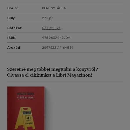
Borító
KEMÉNYTÁBLA
Súly
270 gr
Sorozat
Scolar L!ve
ISBN
9789632447209
Árukód
2697622 / 1164881
Szeretne még többet megtudni a könyvről?
Olvassa el cikkünket a Libri Magazinon!