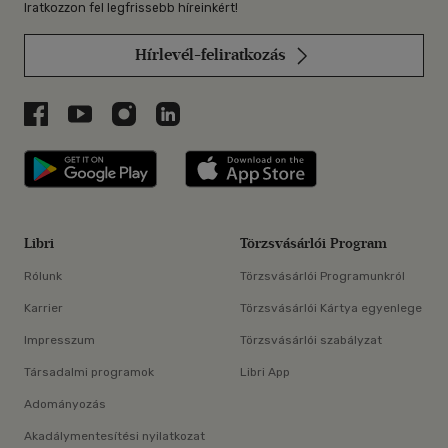
Iratkozzon fel legfrissebb híreinkért!
Hírlevél-feliratkozás
Libri a Facebookon
Libri a Youtube-on
Libri az Instagramon
Libri a LinkedInen
Libri applikáció Szerezd meg: Google P
Libri applikáció 
Libri
Törzsvásárlói Program
Rólunk
Törzsvásárlói Programunkról
Karrier
Törzsvásárlói Kártya egyenlege
Impresszum
Törzsvásárlói szabályzat
Társadalmi programok
Libri App
Adományozás
Akadálymentesítési nyilatkozat