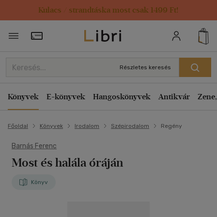
Kulacs / strandtáska most csak 1499 Ft!
Törzsvásárlói Kártya adatai
Részletes keresés
Könyvek
E-könyvek
Hangoskönyvek
Antikvár
Zene,
Főoldal
Könyvek
Irodalom
Szépirodalom
Regény
Barnás Ferenc
Most és halála óráján
Könyv