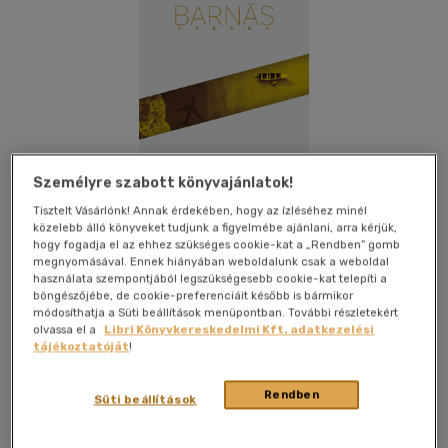
Személyre szabott könyvajánlatok!
Tisztelt Vásárlónk! Annak érdekében, hogy az ízléséhez minél
közelebb álló könyveket tudjunk a figyelmébe ajánlani, arra kérjük,
hogy fogadja el az ehhez szükséges cookie-kat a „Rendben” gomb
megnyomásával. Ennek hiányában weboldalunk csak a weboldal
használata szempontjából legszükségesebb cookie-kat telepíti a
böngészőjébe, de cookie-preferenciáit később is bármikor
Kívánságlistához adom
Megosztom
módosíthatja a Süti beállítások menüpontban. További részletekért
olvassa el a
Libri Könyvkereskedelmi Kft. adatkezelési
tájékoztatóját
!
Jelenkor Kiadó
|
2025
|
magyar nyelvű
|
keménytábla,
Rendben
Süti beállítások
védőborító
|
229 oldal
Miután Torjai Endre nyugdíjba vonul, hosszas megfontolás