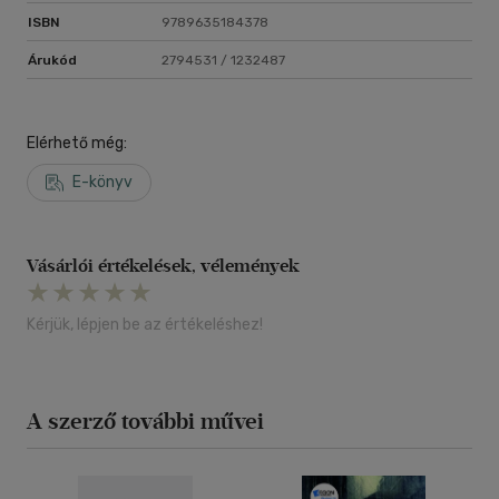
ISBN
9789635184378
Árukód
2794531 / 1232487
Elérhető még:
E-könyv
Vásárlói értékelések, vélemények
Kérjük, lépjen be az értékeléshez!
A szerző további művei