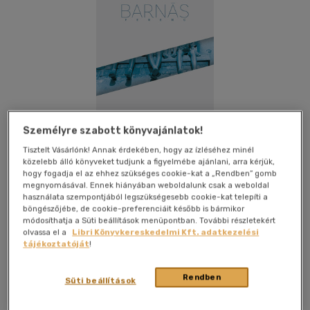
Személyre szabott könyvajánlatok!
Tisztelt Vásárlónk! Annak érdekében, hogy az ízléséhez minél
közelebb álló könyveket tudjunk a figyelmébe ajánlani, arra kérjük,
hogy fogadja el az ehhez szükséges cookie-kat a „Rendben” gomb
megnyomásával. Ennek hiányában weboldalunk csak a weboldal
használata szempontjából legszükségesebb cookie-kat telepíti a
böngészőjébe, de cookie-preferenciáit később is bármikor
Kívánságlistához adom
Megosztom
módosíthatja a Süti beállítások menüpontban. További részletekért
olvassa el a
Libri Könyvkereskedelmi Kft. adatkezelési
tájékoztatóját
!
Jelenkor Kiadó
|
2025
|
magyar nyelvű
|
keménytábla,
Rendben
védőborító
|
218 oldal
Süti beállítások
Amikor a nagybátyámat, a nagy gourmet-t megkérdezte a