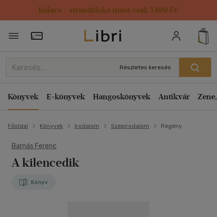
Kulacs / strandtáska most csak 1499 Ft!
Törzsvásárlói Kártya adatai
Részletes keresés
Könyvek
E-könyvek
Hangoskönyvek
Antikvár
Zene,
Főoldal
Könyvek
Irodalom
Szépirodalom
Regény
Barnás Ferenc
A kilencedik
Könyv