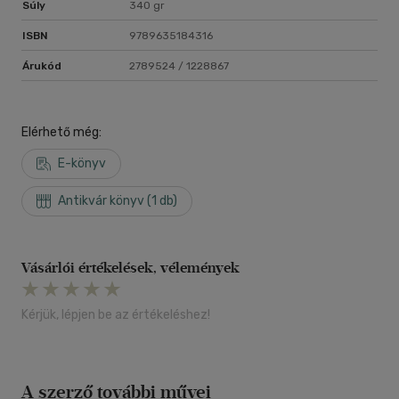
Megjelent művei:
Súly
340 gr
Az élősködő (1997)
ISBN
9789635184316
Bagatell (2000)
A kilencedik (2006)
Árukód
2789524 / 1228867
Másik halál (2012)
Életünk végéig (2019)
Elérhető még:
E-könyv
Antikvár könyv (1 db)
Vásárlói értékelések, vélemények
Kérjük, lépjen be az értékeléshez!
A szerző további művei