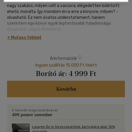
nagy szakács, milyen volt a vacsora, elégedetten bólintott:
ehető, mondta. Így mondom én is erre a könyvre, milyen? -
olvasható. Ez nem óvatos understatement, hanem
szerintem egy könyv egyik legfontosabb tulajdonsága:
olvasható, vagyis élvezhető.
Amúgy is könnyen ragadtatom magam e könyv kapcsán a
+ Mutass többet
mindig gyanús szuperlatívuszokra: mestermű. A regény
nyelve és tárgya hibátlanul találkozott, csöndes ragyogása
van a szövegnek. Pontos és drámai korrajz, lélekrajz,
Árinformációk
emberrajz.
Mit jelent a nincsben lenni, mit jelent a nincs
Ingyen szállítás 15 000 Ft felett
agresszivitásában élni? Mit jelent, amikor minden totális, kint
Borító ár:
4 999 Ft
is, bent is, a kiszolgáltatottság, a szorongás, az állam, az apa,
minden totális. Mit jelent éhezni? Mit jelent, amikor semminek
sem lehet lenni, jónak se? Amikor szeretni sem szabad. De
Kosárba
azért mégis szeretünk.
Elegáns és nyomasztó könyv. Bátor könyv, amely ismeri a
félelmet. Mint a jó irodalom mindig, rólunk szól, éljünk bárhol is
A termék megvásárlásával
a világon.
499 pontot szerezhet
Esterházy Péter
Legyen Ön is törzsvásárlónk, kártyájára akár 10%
visszajár.