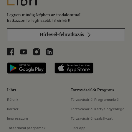
Libri
Legyen mindig képben az irodalommal!
Iratkozzon fel legfrissebb híreinkért!
Hírlevél-feliratkozás
Libri a Facebookon
Libri a Youtube-on
Libri az Instagramon
Libri a LinkedInen
Libri applikáció Szerezd meg: Google P
Libri applikáció 
Libri
Törzsvásárlói Program
Rólunk
Törzsvásárlói Programunkról
Karrier
Törzsvásárlói Kártya egyenlege
Impresszum
Törzsvásárlói szabályzat
Társadalmi programok
Libri App