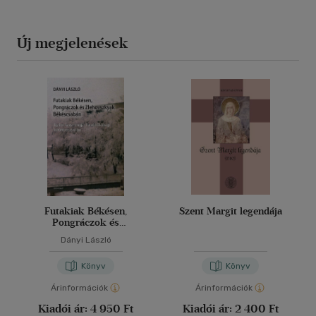
Új megjelenések
Futakiak Békésen,
Szent Margit legendája
Pongráczok és
Zlehovszkyak
Dányi László
Békéscsabán
Könyv
Könyv
Árinformációk
Árinformációk
Kiadói ár:
4 950 Ft
Kiadói ár:
2 400 Ft