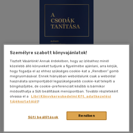
Személyre szabott könyvajánlatok!
Tisztelt Vásárlónk! Annak érdekében, hogy az ízléséhez minél
közelebb álló könyveket tudjunk a figyelmébe ajánlani, arra kérjük,
hogy fogadja el az ehhez szükséges cookie-kat a „Rendben” gomb
megnyomásával. Ennek hiányában weboldalunk csak a weboldal
használata szempontjából legszükségesebb cookie-kat telepíti a
böngészőjébe, de cookie-preferenciáit később is bármikor
módosíthatja a Süti beállítások menüpontban. További részletekért
olvassa el a
Libri Könyvkereskedelmi Kft. adatkezelési
tájékoztatóját
!
Kívánságlistához adom
Megosztom
Rendben
Süti beállítások
Édesvíz Kiadó
|
2023
|
magyar nyelvű
|
puhatáblás,
ragasztókötött
|
1444 oldal