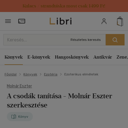
Kulacs / strandtáska most csak 1499 Ft!
Törzsvásárlói Kártya adatai
Részletes keresés
Könyvek
E-könyvek
Hangoskönyvek
Antikvár
Zene,
Főoldal
Könyvek
Ezotéria
Ezoterikus elméletek
Molnár Eszter
A csodák tanítása
- Molnár Eszter
szerkesztése
Könyv