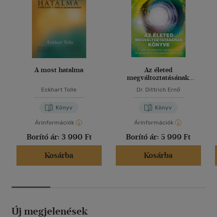
Ismerd meg te is a könyvet, amely több millió ember életét
változtatta meg szerte a világon!
A most hatalma
Az életed
megváltoztatásának
könyve
Eckhart Tolle
Dr. Dittrich Ernő
Könyv
Könyv
Árinformációk
Árinformációk
Borító ár:
3 990 Ft
Borító ár:
5 999 Ft
Kosárba
Kosárba
Új megjelenések