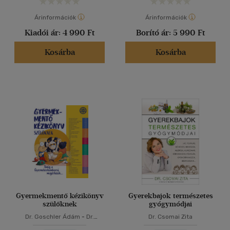
Árinformációk
Árinformációk
Kiadói ár:
4 990 Ft
Borító ár:
5 990 Ft
Kosárba
Kosárba
Gyermekmentő kézikönyv
Gyerekbajok természetes
szülőknek
gyógymódjai
Dr. Goschler Ádám
-
Dr.
Dr. Csomai Zita
Horváth Klára
-
Dr. Vadas Réka