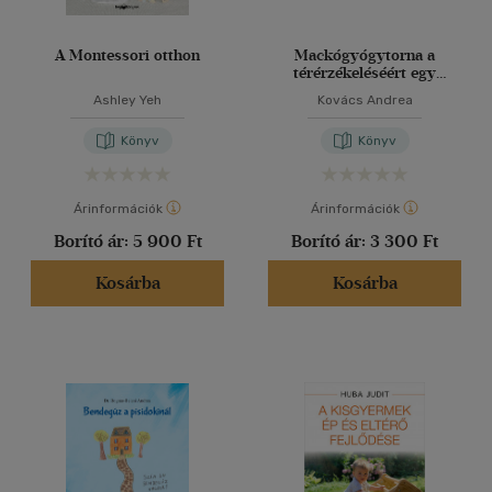
A Montessori otthon
Mackógyógytorna a
térérzékeléséért egy
dobozzal
Ashley Yeh
Kovács Andrea
Könyv
Könyv
Árinformációk
Árinformációk
Borító ár:
5 900 Ft
Borító ár:
3 300 Ft
Kosárba
Kosárba