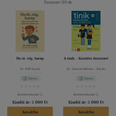
(49)
Összesen
139
db
4500 Ft felett
(32)
40 db / oldal
Korosztály szerint
Alkalmaz
Gyermek
(11)
0 - 3 év
(4)
3 - 6 év
(1)
mind
(5)
Ha üt, rúg, harap
A tinik - Kezelési útmutató
Ifjúsági
(2)
Dr. Sófi Gyula
Dr. Janice Hillman
-
Sarah
6 -10 év
(1)
Jordan
mind
(1)
Könyv
Könyv
Gyermek és ifjúsági
(1)
Felnőtt
(110)
Árinformációk
Árinformációk
Kiadói ár:
5 990 Ft
Kiadói ár:
5 990 Ft
Nyelv szerint
Kosárba
Kosárba