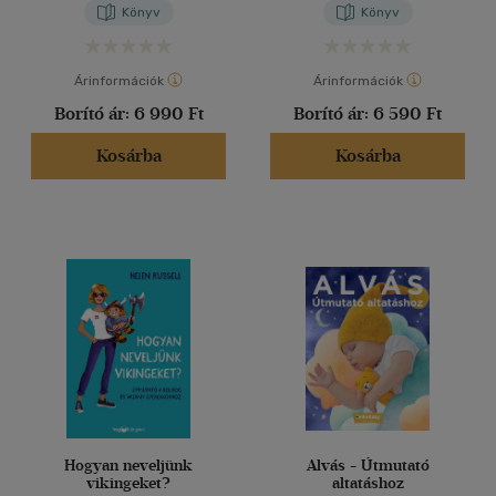
Könyv
Könyv
Árinformációk
Árinformációk
Borító ár:
6 990 Ft
Borító ár:
6 590 Ft
Kosárba
Kosárba
Hogyan neveljünk
Alvás - Útmutató
vikingeket?
altatáshoz