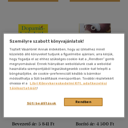
Magyar
(138)
Angol
(1)
Vélemény szerint
Személyre szabott könyvajánlatok!
(16)
Tisztelt Vásárlónk! Annak érdekében, hogy az ízléséhez minél
(8)
közelebb álló könyveket tudjunk a figyelmébe ajánlani, arra kérjük,
hogy fogadja el az ehhez szükséges cookie-kat a „Rendben” gomb
(2)
megnyomásával. Ennek hiányában weboldalunk csak a weboldal
(1)
használata szempontjából legszükségesebb cookie-kat telepíti a
böngészőjébe, de cookie-preferenciáit később is bármikor
Dopaminkölykök
Aromaterápia gyerekeknek
(1)
módosíthatja a Süti beállítások menüpontban. További részletekért
olvassa el a
Libri Könyvkereskedelmi Kft. adatkezelési
(111)
Michaeleen Doucleff
Sabrina Herber
-
Eliane
tájékoztatóját
!
Zimmermann
Könyv
Könyv
Rendben
Süti beállítások
Alkalmaz
Kiadói ár:
6 490 Ft
Árinformációk
Bevezető ár:
5 841 Ft
Borító ár:
4 500 Ft