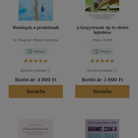
Bendegúz a pisidokinál
A kisgyermek ép és eltérő
fejlődése
Dr. Bognár-Beleni Andrea
Huba Judit
Könyv
Könyv
Árinformációk
Árinformációk
Borító ár:
4 990 Ft
Borító ár:
5 690 Ft
Kosárba
Kosárba