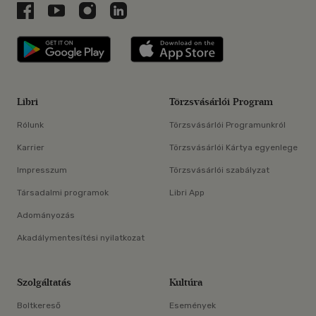
Libri a Facebookon
Libri a Youtube-on
Libri az Instagramon
Libri a LinkedInen
Libri applikáció Szerezd meg: Google P
Libri applikáció 
Libri
Törzsvásárlói Program
Rólunk
Törzsvásárlói Programunkról
Karrier
Törzsvásárlói Kártya egyenlege
Impresszum
Törzsvásárlói szabályzat
Társadalmi programok
Libri App
Adományozás
Akadálymentesítési nyilatkozat
Szolgáltatás
Kultúra
Boltkereső
Események