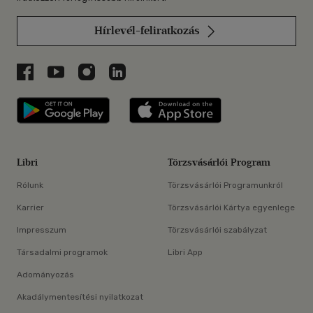
Hírlevél-feliratkozás
Libri a Facebookon
Libri a Youtube-on
Libri az Instagramon
Libri a LinkedInen
Libri applikáció Szerezd meg: Google P
Libri applikáció 
Libri
Törzsvásárlói Program
Rólunk
Törzsvásárlói Programunkról
Karrier
Törzsvásárlói Kártya egyenlege
Impresszum
Törzsvásárlói szabályzat
Társadalmi programok
Libri App
Adományozás
Akadálymentesítési nyilatkozat