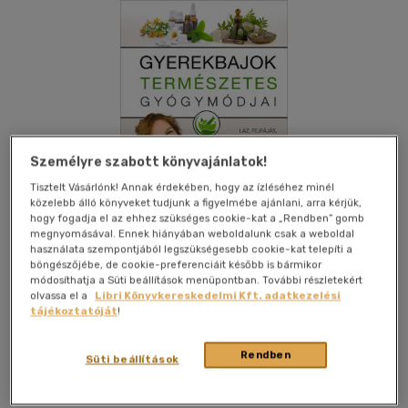
Személyre szabott könyvajánlatok!
Tisztelt Vásárlónk! Annak érdekében, hogy az ízléséhez minél
közelebb álló könyveket tudjunk a figyelmébe ajánlani, arra kérjük,
hogy fogadja el az ehhez szükséges cookie-kat a „Rendben” gomb
megnyomásával. Ennek hiányában weboldalunk csak a weboldal
használata szempontjából legszükségesebb cookie-kat telepíti a
böngészőjébe, de cookie-preferenciáit később is bármikor
módosíthatja a Süti beállítások menüpontban. További részletekért
olvassa el a
Libri Könyvkereskedelmi Kft. adatkezelési
tájékoztatóját
!
Beleolvasok
Kívánságlistához adom
Megosztom
Rendben
Süti beállítások
Good Life Books
|
2024
|
magyar nyelvű
|
keménytábla
|
260
oldal