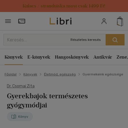
Kulacs / strandtáska most csak 1499 Ft!
Törzsvásárlói Kártya adatai
Részletes keresés
Könyvek
E-könyvek
Hangoskönyvek
Antikvár
Zene,
Főoldal
Könyvek
Életmód, egészség
Gyermekeink egészsége
Dr. Csomai Zita
Gyerekbajok természetes
gyógymódjai
Könyv