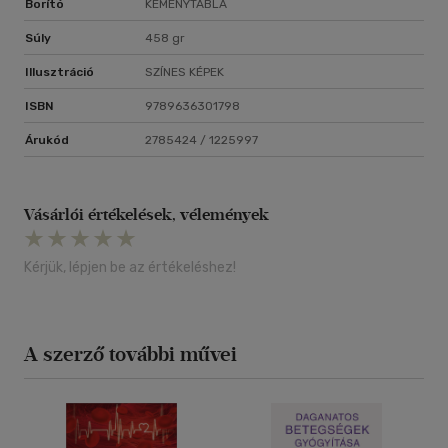
Borító
KEMÉNYTÁBLA
Súly
458 gr
Illusztráció
SZÍNES KÉPEK
ISBN
9789636301798
Árukód
2785424 / 1225997
Vásárlói értékelések, vélemények
Kérjük, lépjen be az értékeléshez!
A szerző további művei