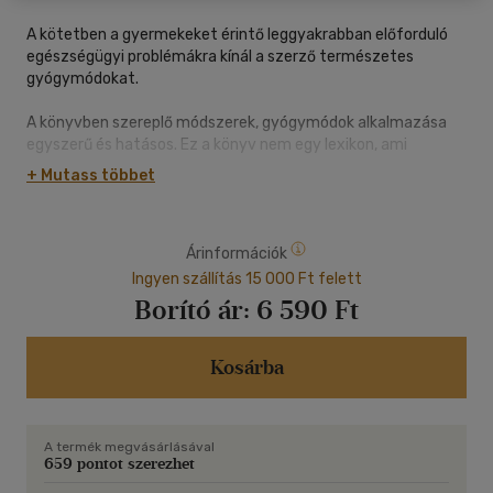
A kötetben a gyermekeket érintő leggyakrabban előforduló
egészségügyi problémákra kínál a szerző természetes
gyógymódokat.
A könyvben szereplő módszerek, gyógymódok alkalmazása
egyszerű és hatásos. Ez a könyv nem egy lexikon, ami
tényeket közöl, hanem egy gyakorlati kézikönyv szülőknek.
+ Mutass többet
Bármikor kinyithatjuk és segítségül hívhatjuk, ha
tanácstalanok vagyunk egy betegség, egy egészségügyi
probléma kapcsán.
Árinformációk
Gyakorlati útmutatót kapnak a szülők, a különböző
Ingyen szállítás 15 000 Ft felett
gyógymódok alkalmazási lehetőségeire, mint amilyenek;
Borító ár:
6 590 Ft
- gyógynövények használata,
- masszázstechnikák,
- Bach-virágterápia,
Kosárba
- aromaterápia és az illóolajok alkalmazása,
- gyógyító kristályok használata,
- homeopátia és Schüssler-sók,
A termék megvásárlásával
- vitaminok helyes alkalmazása,
659 pontot szerezhet
- Hagyományos Kínai Orvoslás, az Ájurvéda módszerei,