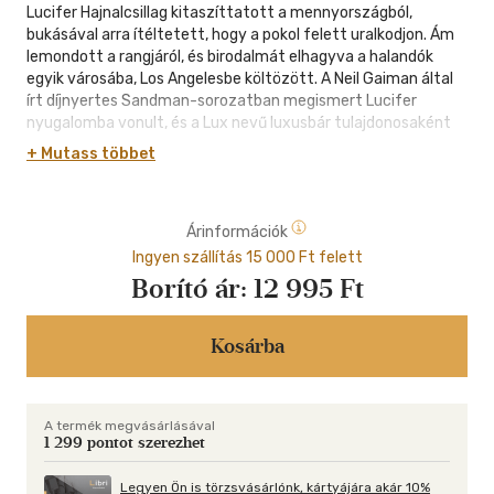
Lucifer Hajnalcsillag kitaszíttatott a mennyországból,
bukásával arra ítéltetett, hogy a pokol felett uralkodjon. Ám
lemondott a rangjáról, és birodalmát elhagyva a halandók
egyik városába, Los Angelesbe költözött. A Neil Gaiman által
írt díjnyertes Sandman-sorozatban megismert Lucifer
nyugalomba vonult, és a Lux nevű luxusbár tulajdonosaként
élvezi az életét. Ám a Teremtő által adott megbízás mindent
+ Mutass többet
megváltoztat.
Ha Lucifer belemegy, hogy elvégezze a mennyország piszkos
Árinformációk
munkáját, saját maga szabhatja meg az árát - ám sem a
feladat, sem a díjazás nem pontosan az, aminek látszik. A
Ingyen szállítás 15 000 Ft felett
pokol egykori ura megérti, hogy ha át akar jutni a veszélyek és
Borító ár:
12 995 Ft
egyedülálló lehetőségek labirintusán, az súlyos áldozatokkal
fog járni... A Bukott Angyal saját útra indul a nem csupán
képregényeivel, de regényeivel is zajos sikert elérő Mike Carey
Kosárba
által megálmodott LUCIFER első kötetében.
Az Eisner-díjra jelölt Vertigo-sorozat nyitókötetéhez Neil
A termék megvásárlásával
Gaiman írt előszót, maga a szerző pedig egy vadonatúj
1 299 pontot szerezhet
bevezetőt.
Legyen Ön is törzsvásárlónk, kártyájára akár 10%