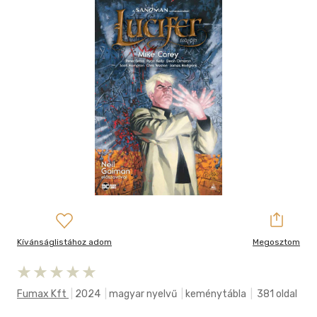
Kívánságlistához adom
Megosztom
Fumax Kft
|
2024
|
magyar nyelvű
|
keménytábla
|
381 oldal