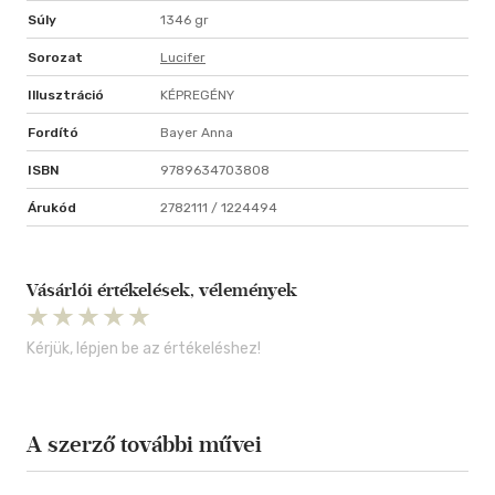
Súly
1346 gr
Sorozat
Lucifer
Illusztráció
KÉPREGÉNY
Fordító
Bayer Anna
ISBN
9789634703808
Árukód
2782111 / 1224494
Vásárlói értékelések, vélemények
Kérjük, lépjen be az értékeléshez!
A szerző további művei