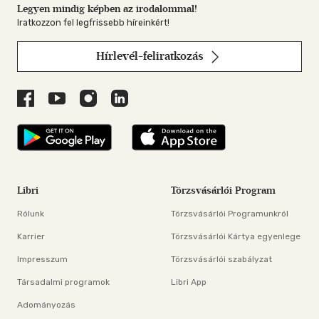
Legyen mindig képben az irodalommal!
Iratkozzon fel legfrissebb híreinkért!
Hírlevél-feliratkozás
Libri a Facebookon
Libri a Youtube-on
Libri az Instagramon
Libri a LinkedInen
Libri applikáció Szerezd meg: Google P
Libri applikáció 
Libri
Törzsvásárlói Program
Rólunk
Törzsvásárlói Programunkról
Karrier
Törzsvásárlói Kártya egyenlege
Impresszum
Törzsvásárlói szabályzat
Társadalmi programok
Libri App
Adományozás