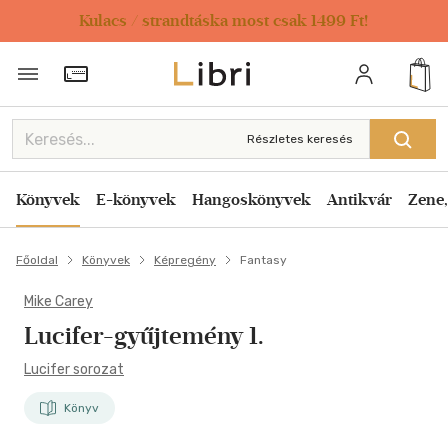
Kulacs / strandtáska most csak 1499 Ft!
Törzsvásárlói Kártya adatai
Részletes keresés
Könyvek
E-könyvek
Hangoskönyvek
Antikvár
Zene,
Főoldal
Könyvek
Képregény
Fantasy
Mike Carey
Lucifer-gyűjtemény 1.
Lucifer sorozat
Könyv