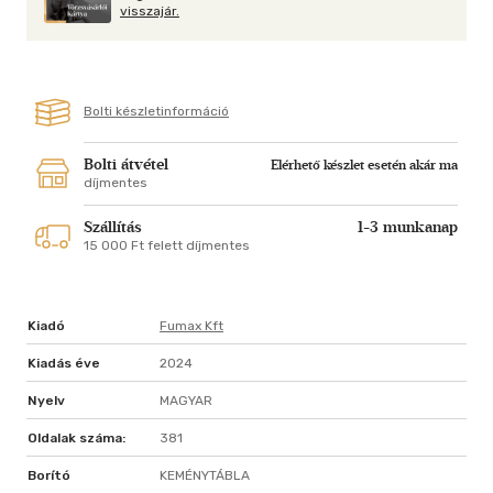
A kötet a THE SANDMAN PRESENTS: LUCIFERsorozat 1-3. és a
visszajár.
LUCIFER-sorozat 1-13. részét tartalmazza.
Bolti készletinformáció
Bolti átvétel
Elérhető készlet esetén akár ma
díjmentes
Szállítás
1-3 munkanap
15 000 Ft felett díjmentes
Kiadó
Fumax Kft
Kiadás éve
2024
Nyelv
MAGYAR
Oldalak száma:
381
Borító
KEMÉNYTÁBLA