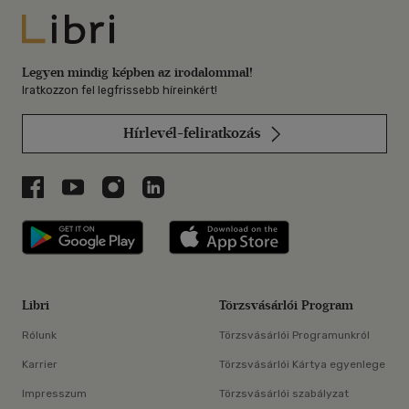
Libri
Legyen mindig képben az irodalommal!
Iratkozzon fel legfrissebb híreinkért!
Hírlevél-feliratkozás
Libri a Facebookon
Libri a Youtube-on
Libri az Instagramon
Libri a LinkedInen
Libri applikáció Szerezd meg: Google P
Libri applikáció 
Libri
Törzsvásárlói Program
Rólunk
Törzsvásárlói Programunkról
Karrier
Törzsvásárlói Kártya egyenlege
Impresszum
Törzsvásárlói szabályzat