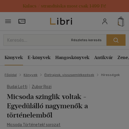
Kulacs / strandtáska most csak 1499 Ft!
Törzsvásárlói Kártya adatai
Részletes keresés
Könyvek
E-könyvek
Hangoskönyvek
Antikvár
Zene,
Főoldal
Könyvek
Életrajzok, visszaemlékezések
Hírességek
Budai Lotti
|
Zubor Rozi
Micsoda szinglik voltak -
Egyedülálló nagymenők a
történelemből
Micsoda Történetek! sorozat