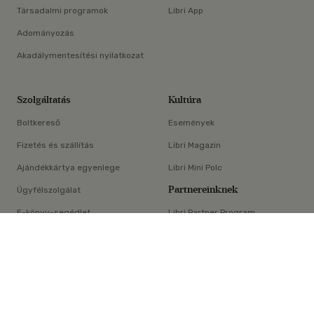
Társadalmi programok
Libri App
Adományozás
Akadálymentesítési nyilatkozat
Szolgáltatás
Kultúra
Boltkereső
Események
Fizetés és szállítás
Libri Magazin
Ajándékkártya egyenlege
Libri Mini Polc
Partnereinknek
Ügyfélszolgálat
E-könyv-segédlet
Libri Partner Program
×
Elállási nyilatkozat
Médiaajánlat
ÁSZF
Adatvédelem
Oldaltérkép
Süti beállítások
© Libri Könyvkereskedelmi Kft. Minden jog fenntartva!