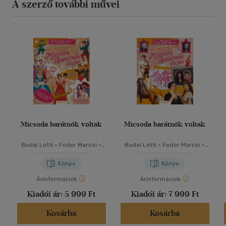
A szerző további művei
Micsoda barátnők voltak
Micsoda barátnők voltak
Budai Lotti
-
Fodor Marcsi
-
Budai Lotti
-
Fodor Marcsi
-
Zubor Rozi
Zubor Rozi
Könyv
Könyv
Árinformációk
Árinformációk
Kiadói ár:
5 999 Ft
Kiadói ár:
7 999 Ft
Kosárba
Kosárba