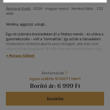
(1 vélemény)
Álomgyár Kiadó
|
2024
|
magyar nyelvű
|
keménytábla
|
232
oldal
Vénlány, aggszűz, szingli...
Egy nő számára évezredeken át a férjhez menés - és utána a
gyermekszülés - volt a "normalitás", így aztán a társadalom
mindenáron címkézni akarta azon nőtagjait, akik más utat
választottak maguknak. Mi több: hacsak nem papnőnek vagy
apácának álltak, eme döntésüket koruk vagy az utókor
+ Mutass többet
természetellenesnek titulálta...
Ebben a gazdagon illusztrált kötetben olyan nőket mutatunk
Árinformációk
be, akik tudatosan döntöttek úgy, hogy nem mennek férjhez,
vagy "szingli" mivoltuk más szempontból játszik szerepet
Ingyen szállítás 15 000 Ft felett
életükben. Sokuk esetében ez az önmegvalósítás feltétele
Borító ár:
6 999 Ft
volt, hisz a történelem során a házasság intézménye a nő
számára gyakran a teljes önfeladást jelentette, egyes
jogrendszerekben mint "személy" meg is szűnt létezni.
Kosárba
Vannak köztük, akiket saját tapasztalataik ábrándítottak ki a
házasság intézményéből, vagy egész egyszerűen nem voltak