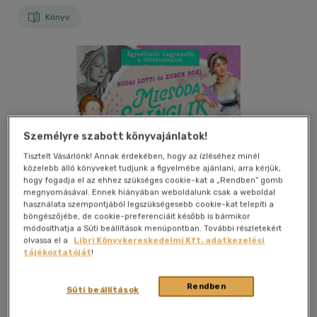
Könyv
Személyre szabott könyvajánlatok!
Tisztelt Vásárlónk! Annak érdekében, hogy az ízléséhez minél
közelebb álló könyveket tudjunk a figyelmébe ajánlani, arra kérjük,
hogy fogadja el az ehhez szükséges cookie-kat a „Rendben” gomb
megnyomásával. Ennek hiányában weboldalunk csak a weboldal
használata szempontjából legszükségesebb cookie-kat telepíti a
böngészőjébe, de cookie-preferenciáit később is bármikor
módosíthatja a Süti beállítások menüpontban. További részletekért
olvassa el a
Libri Könyvkereskedelmi Kft. adatkezelési
tájékoztatóját
!
Rendben
Kívánságlistához adom
Megosztom
Süti beállítások