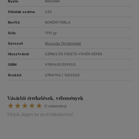
Nyelv
MAGYAR
Oldalak száma:
232
Borító
KEMÉNYTÁBLA
Súly
1110 gr
Sorozat
Micsoda Történetek!
Illusztráció
SZÍNES ÉS FEKETE-FEHÉR KÉPEK
ISBN
9789635709953
Árukód
2784796 / 1225525
Vásárlói értékelések, vélemények
(1 vélemény)
Kérjük, lépjen be az értékeléshez!