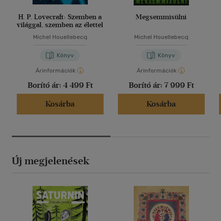
H. P. Lovecraft: Szemben a
Megsemmisülni
világgal, szemben az élettel
Michel Houellebecq
Michel Houellebecq
Könyv
Könyv
Árinformációk
Árinformációk
Borító ár:
4 499 Ft
Borító ár:
7 999 Ft
Kosárba
Kosárba
Új megjelenések