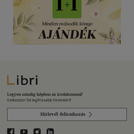
Libri
Legyen mindig képben az irodalommal!
Iratkozzon fel legfrissebb híreinkért!
Hírlevél-feliratkozás
Libri a Facebookon
Libri a Youtube-on
Libri az Instagramon
Libri a LinkedInen