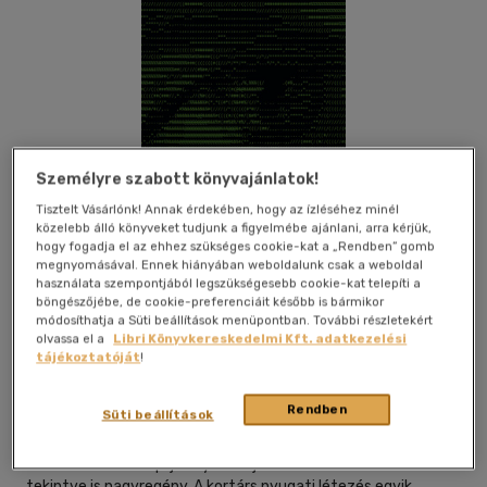
Személyre szabott könyvajánlatok!
Tisztelt Vásárlónk! Annak érdekében, hogy az ízléséhez minél
közelebb álló könyveket tudjunk a figyelmébe ajánlani, arra kérjük,
e-könyv akció
hogy fogadja el az ehhez szükséges cookie-kat a „Rendben” gomb
megnyomásával. Ennek hiányában weboldalunk csak a weboldal
használata szempontjából legszükségesebb cookie-kat telepíti a
böngészőjébe, de cookie-preferenciáit később is bármikor
módosíthatja a Süti beállítások menüpontban. További részletekért
Beleolvasok
Kívánságlistához adom
Megosztom
olvassa el a
Libri Könyvkereskedelmi Kft. adatkezelési
tájékoztatóját
!
Rendben
Süti beállítások
Magvető Kft.
|
2023
|
magyar nyelvű
Michel Houellebecq új könyve terjedelmét és vállalását
tekintve is nagyregény. A kortárs nyugati létezés egyik