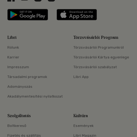
Libri applikáció Szerezd meg: Google P
Libri applikáció 
Libri
Törzsvásárlói Program
Rólunk
Törzsvásárlói Programunkról
Karrier
Törzsvásárlói Kártya egyenlege
Impresszum
Törzsvásárlói szabályzat
Társadalmi programok
Libri App
Adományozás
Akadálymentesítési nyilatkozat
Szolgáltatás
Kultúra
Boltkereső
Események
Fizetés és szállítás
Libri Magazin