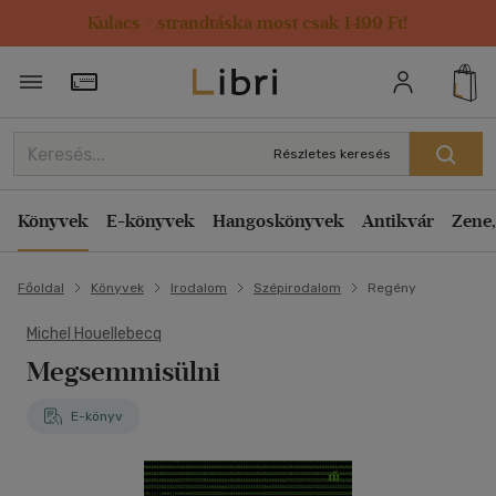
Kulacs / strandtáska most csak 1499 Ft!
Törzsvásárlói Kártya adatai
Részletes keresés
Könyvek
E-könyvek
Hangoskönyvek
Antikvár
Zene,
Főoldal
Könyvek
Irodalom
Szépirodalom
Regény
Michel Houellebecq
Megsemmisülni
E-könyv