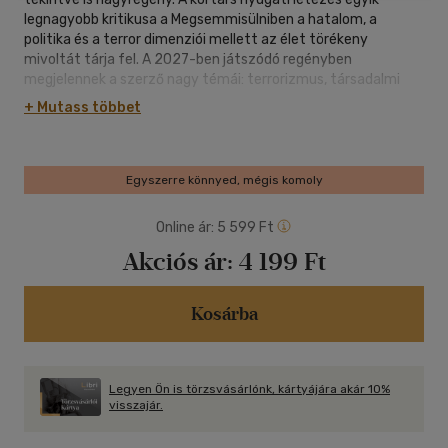
legnagyobb kritikusa a Megsemmisülniben a hatalom, a
politika és a terror dimenziói mellett az élet törékeny
mivoltát tárja fel. A 2027-ben játszódó regényben
megjelennek a szerző nagy témái: terrorizmus, társadalmi
elégedetlenség, bevándorlás, rasszizmus, környezeti
+ Mutass többet
kihívások, technológiai fejlődés, média, nemzedéki
konfliktusok, és mindehhez társul egy tőrőlmetszett
Houellebecq-hős, akit ezúttal Paulnak hívnak. Az ő
szemüvegén át láthatjuk a közeljövő egyik lehetséges
Egyszerre könnyed, mégis komoly
Európáját.
Online ár:
5 599 Ft
Akciós ár:
4 199 Ft
Kosárba
Legyen Ön is törzsvásárlónk, kártyájára akár 10%
visszajár.