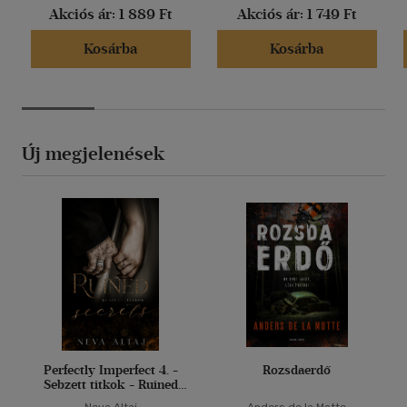
Akciós ár:
1 889 Ft
Akciós ár:
1 749 Ft
Kosárba
Kosárba
Új megjelenések
Perfectly Imperfect 4. -
Rozsdaerdő
Sebzett titkok - Ruined
secrets