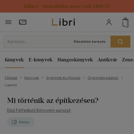
Kulacs / strandtáska most csak 1499 Ft!
Törzsvásárlói Kártya adatai
Részletes keresés
Könyvek
E-könyvek
Hangoskönyvek
Antikvár
Zene,
Főoldal
Könyvek
Gyermek és ifjúsági
Gyermekirodalom
Lapozó
Mi történik az építkezésen?
Első Felfedező Könyvem sorozat
Könyv