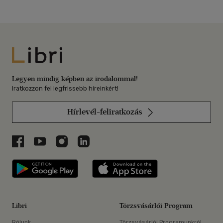
Libri
Legyen mindig képben az irodalommal!
Iratkozzon fel legfrissebb híreinkért!
Hírlevél-feliratkozás
Libri a Facebookon
Libri a Youtube-on
Libri az Instagramon
Libri a LinkedInen
Libri applikáció Szerezd meg: Google P
Libri applikáció 
Libri
Törzsvásárlói Program
Rólunk
Törzsvásárlói Programunkról