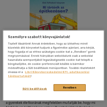
Személyre szabott könyvajánlatok!
Tisztelt Vásárlónk! Annak érdekében, hogy az ízléséhez minél
közelebb álló könyveket tudjunk a figyelmébe ajánlani, arra kérjük,
hogy fogadja el az ehhez szükséges cookie-kat a „Rendben” gomb
megnyomásával. Ennek hiányában weboldalunk csak a weboldal
használata szempontjából legszükségesebb cookie-kat telepíti a
böngészőjébe, de cookie-preferenciáit később is bármikor
módosíthatja a Süti beállítások menüpontban. További részletekért
Kívánságlistához adom
Megosztom
olvassa el a
Libri Könyvkereskedelmi Kft. adatkezelési
tájékoztatóját
!
|
2007
|
magyar nyelvű
|
lapozó
|
16 oldal
Rendben
Süti beállítások
Egy építkezésen mennyi felfedeznivaló van! A könyv készítői
a gyerekek életkorának megfelelően mutatják be, hogy mi