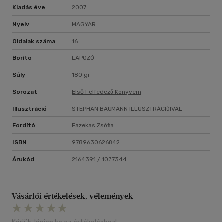
Kiadás éve
2007
Nyelv
MAGYAR
Oldalak száma:
16
Borító
LAPOZÓ
Súly
180 gr
Sorozat
Első Felfedező Könyvem
Illusztráció
STEPHAN BAUMANN ILLUSZTRÁCIÓIVAL
Fordító
Fazekas Zsófia
ISBN
9789630626842
Árukód
2164391 / 1037344
Vásárlói értékelések, vélemények