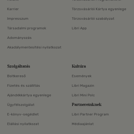
Karrier
Törzsvásárlói Kártya egyenlege
Impresszum
Törzsvásárlói szabályzat
Társadalmi programok
Libri App
Adományozás
Akadálymentesítési nyilatkozat
Szolgáltatás
Kultúra
Boltkereső
Események
Fizetés és szállítás
Libri Magazin
Ajándékkártya egyenlege
Libri Mini Polc
Partnereinknek
Ügyfélszolgálat
E-könyv-segédlet
Libri Partner Program
Elállási nyilatkozat
Médiaajánlat