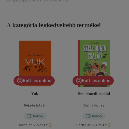
Kérjük, lépjen be az értékeléshez!
A kategória legkedveltebb termékei
Bolti és online
Bolti és online
Vuk
Szeleburdi család
Fekete István
Bálint Ágnes
Könyv
Könyv
Borító ár:
2 699 Ft
Borító ár:
2 499 Ft