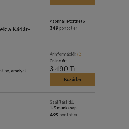
Azonnal letölthető
tek a Kádár-
349
pontot ér
Árinformációk
Online ár:
3 490 Ft
at be, amelyek
Kosárba
Szállítási idő:
1-3 munkanap
499
pontot ér