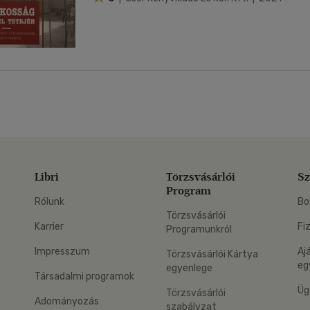
Libri
Törzsvásárlói
Sz
Program
Rólunk
Bo
Törzsvásárlói
Karrier
Fi
Programunkról
Impresszum
Aj
Törzsvásárlói Kártya
eg
egyenlege
Társadalmi programok
Üg
Törzsvásárlói
Adományozás
szabályzat