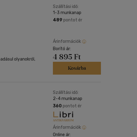
Szállítási idő:
1-3 munkanap
489
pontot ér
Árinformációk
Borító ár:
4 895 Ft
áadásul olyanokról,
Kosárba
Szállítási idő:
2-4 munkanap
360
pontot ér
Árinformációk
Online ár: