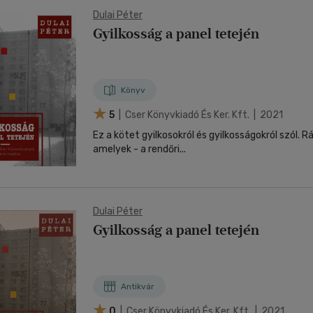
Dulai Péter
Gyilkosság a panel tetején
Könyv
5
| Cser Könyvkiadó És Ker. Kft. | 2021
Ez a kötet gyilkosokról és gyilkosságokról szól. R
amelyek - a rendőri...
Dulai Péter
Gyilkosság a panel tetején
Antikvár
0
| Cser Könyvkiadó És Ker. Kft. | 2021