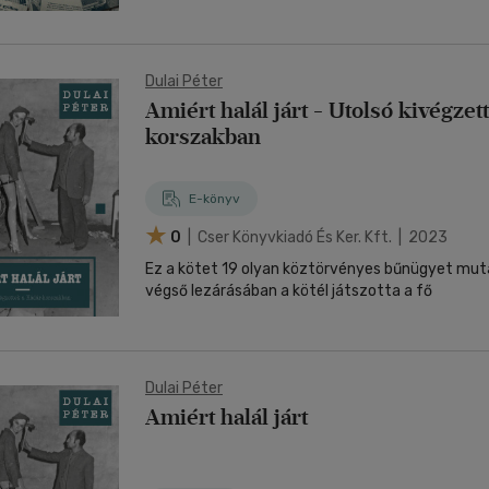
Dulai Péter
Amiért halál járt - Utolsó kivégzet
korszakban
E-könyv
0
| Cser Könyvkiadó És Ker. Kft. | 2023
Ez a kötet 19 olyan köztörvényes bűnügyet mut
végső lezárásában a kötél játszotta a fő
Dulai Péter
Amiért halál járt