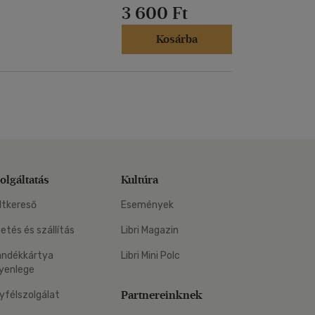
3 600 Ft
Kosárba
olgáltatás
Kultúra
ltkereső
Események
zetés és szállítás
Libri Magazin
ándékkártya
Libri Mini Polc
yenlege
Partnereinknek
yfélszolgálat