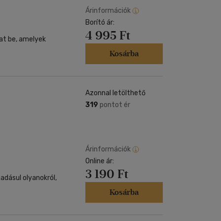
Árinformációk
Borító ár:
4 995 Ft
at be, amelyek
Kosárba
Azonnal letölthető
319
pontot ér
Árinformációk
Online ár:
3 190 Ft
áadásul olyanokról,
Kosárba