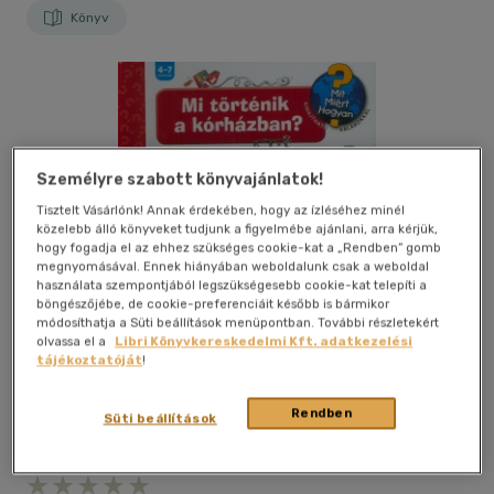
Könyv
Személyre szabott könyvajánlatok!
Tisztelt Vásárlónk! Annak érdekében, hogy az ízléséhez minél
közelebb álló könyveket tudjunk a figyelmébe ajánlani, arra kérjük,
hogy fogadja el az ehhez szükséges cookie-kat a „Rendben” gomb
megnyomásával. Ennek hiányában weboldalunk csak a weboldal
használata szempontjából legszükségesebb cookie-kat telepíti a
böngészőjébe, de cookie-preferenciáit később is bármikor
módosíthatja a Süti beállítások menüpontban. További részletekért
olvassa el a
Libri Könyvkereskedelmi Kft. adatkezelési
tájékoztatóját
!
Rendben
Süti beállítások
Kívánságlistához adom
Megosztom