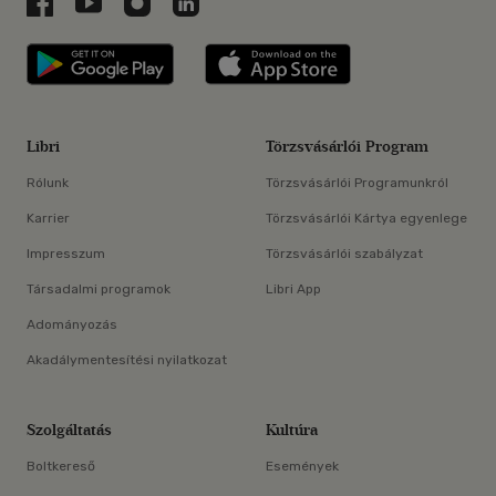
Libri a Facebookon
Libri a Youtube-on
Libri az Instagramon
Libri a LinkedInen
Libri applikáció Szerezd meg: Google P
Libri applikáció 
Libri
Törzsvásárlói Program
Rólunk
Törzsvásárlói Programunkról
Karrier
Törzsvásárlói Kártya egyenlege
Impresszum
Törzsvásárlói szabályzat
Társadalmi programok
Libri App
Adományozás
Akadálymentesítési nyilatkozat
Szolgáltatás
Kultúra
Boltkereső
Események