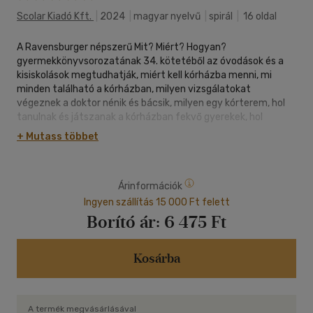
Scolar Kiadó Kft.
|
2024
|
magyar nyelvű
|
spirál
|
16 oldal
A Ravensburger népszerű Mit? Miért? Hogyan?
gyermekkönyvsorozatának 34. kötetéből az óvodások és a
kisiskolások megtudhatják, miért kell kórházba menni, mi
minden található a kórházban, milyen vizsgálatokat
végeznek a doktor nénik és bácsik, milyen egy kórterem, hol
tanulnak és játszanak a kórházban fekvő gyerekek, hol
születnek a kisbabák, hogyan gipszelik be a törött lábat, mi
+ Mutass többet
történik a műtőben.
Árinformációk
Ingyen szállítás 15 000 Ft felett
Borító ár:
6 475 Ft
Kosárba
A termék megvásárlásával