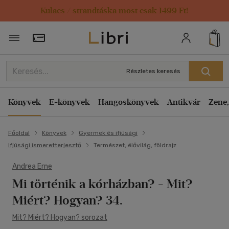
Kulacs / strandtáska most csak 1499 Ft!
Törzsvásárlói Kártya adatai
Részletes keresés
Könyvek
E-könyvek
Hangoskönyvek
Antikvár
Zene,
Főoldal
Könyvek
Gyermek és ifjúsági
Ifjúsági ismeretterjesztő
Természet, élővilág, földrajz
Andrea Erne
Mi történik a kórházban?
- Mit?
Miért? Hogyan? 34.
Mit? Miért? Hogyan? sorozat