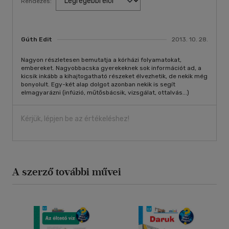
Rendezés:
Gúth Edit
2013. 10. 28.
Nagyon részletesen bemutatja a kórházi folyamatokat,
embereket. Nagyobbacska gyerekeknek sok információt ad, a
kicsik inkább a kihajtogatható részeket élvezhetik, de nekik még
bonyolult. Egy-két alap dolgot azonban nekik is segít
elmagyarázni (infúzió, műtősbácsik, vizsgálat, ottalvás...)
Kérjük, lépjen be az értékeléshez!
A szerző további művei